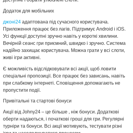
Додаток для мобільних
джоні24
адаптована під сучасного користувача.
Приложення працює без лагів. Підтримує Android і iOS.
Усі функції доступні зручно навіть у короткі хвилини.
Вечірній сеанс гри приємний, швидко і зручно. Система
надійно захищає користувача. Можна грати у всі слоти,
живі ігри активні.
Є можливість відслідковувати всі акції, щоб ловити
спеціальні пропозиції. Все працює без зависань, навіть
при слабкому інтернеті. Сповіщення допомагають не
пропустити події.
Привітальні та стартові бонуси
Акції від Johny24 – це більше , ніж бонуси. Додаткові
оберти надаються, і початкові гроші для гри. Регулярні
турніри та бонуси. Всі акції мотивують, тестувати різні