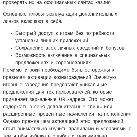
проверять их на официальных сайтах казино.
Основные плюсы эксплуатации дополнительных
линков включают в себя:
Быстрый доступ к играм без потребности
установки лишних приложений.
Сохранение всех личных сведений и бонусов.
Возможность включения в специальных
предложениях и соревнованиях.
Помимо, игроки необходимо быть осторожны к
правилам активации вознаграждений. Зачастую
игорные заведения предлагают уникальные
предложения для тех пользователей, которые
применяет зеркальные URL-адреса. Это может
содержать в себя дополнительные спины или
расширенные процентные начисления на пополнения.
Однако прежде чем активацией этих предложений
стоит внимательно изучить правилами и условиями, с
тем чтобы избежать ошибок и максимально