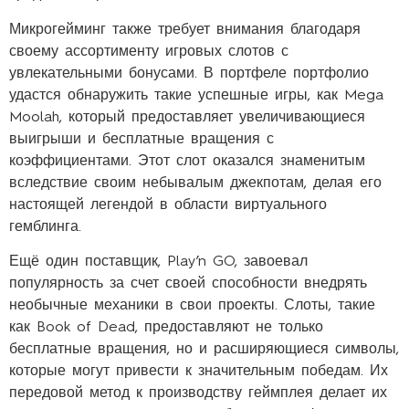
Микрогейминг также требует внимания благодаря
своему ассортименту игровых слотов с
увлекательными бонусами. В портфеле портфолио
удастся обнаружить такие успешные игры, как Mega
Moolah, который предоставляет увеличивающиеся
выигрыши и бесплатные вращения с
коэффициентами. Этот слот оказался знаменитым
вследствие своим небывалым джекпотам, делая его
настоящей легендой в области виртуального
гемблинга.
Ещё один поставщик, Play’n GO, завоевал
популярность за счет своей способности внедрять
необычные механики в свои проекты. Слоты, такие
как Book of Dead, предоставляют не только
бесплатные вращения, но и расширяющиеся символы,
которые могут привести к значительным победам. Их
передовой метод к производству геймплея делает их