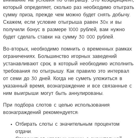
внимание на условия по отыгрышу. Это коэффициент,
который определяет, сколько раз необходимо отыграть
сумму приза, прежде чем можно будет снять добычу.
Скажем, если условие отыгрыша равен 30x и вы
получили бонус в размере 1000 рублей, вам нужно
будет сделать ставки на сумму 30 000 рублей.
Во-вторых, необходимо помнить о временных рамках
ограничениях. Большинство игорных заведений
устанавливают срок, в который необходимо исполнить
требования по отыгрышу. Как правило это интервал
от семи до 30 дней. Когда не суметь уложиться в
указанный время, вознаграждение и все связанные с
ним выигрыши могут быть аннулированы.
При подбора слотов с целью использования
вознаграждений рекомендуется:
Отбирать слоты с значительным процентом
отдачи.