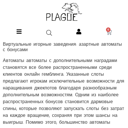
0
Виртуальные игорные заведения: азартные автоматы
с бонусами
Автоматы автоматы с дополнительными наградами
становятся все более распространенными среди
клиентов онлайн гемблинга. Указанные слоты
предлагают игрокам исключительные возможности для
наращивания джекпотов благодаря разнообразным
дополнительным возможностям. Одним из наиболее
распространенных бонусов становится дармовые
спины, которые позволяют запускать слоты без затрат
на каждое вращение, сохраняя при этом шансы на
выигрыш. Помимо этого, большинство автоматы