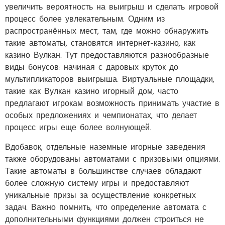
увеличить вероятность на выигрыш и сделать игровой
процесс более увлекательным. Одним из
распространённых мест, там, где можно обнаружить
такие автоматы, становятся интернет-казино, как
казино Вулкан. Тут предоставляются разнообразные
виды бонусов: начиная с даровых круток до
мультипликаторов выигрыша. Виртуальные площадки,
такие как Вулкан казино игорный дом, часто
предлагают игрокам возможность принимать участие в
особых предложениях и чемпионатах, что делает
процесс игры еще более волнующей.
Вдобавок, отдельные наземные игорные заведения
также оборудованы автоматами с призовыми опциями.
Такие автоматы в большинстве случаев обладают
более сложную систему игры и предоставляют
уникальные призы за осуществление конкретных
задач. Важно помнить, что определение автомата с
дополнительными функциями должен строиться не