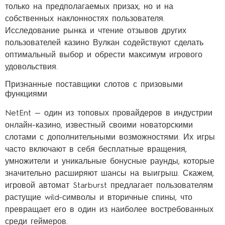
только на предполагаемых призах, но и на
собственных наклонностях пользователя.
Исследование рынка и чтение отзывов других
пользователей казино Вулкан содействуют сделать
оптимальный выбор и обрести максимум игрового
удовольствия.
Признанные поставщики слотов с призовыми
функциями
NetEnt — один из топовых провайдеров в индустрии
онлайн-казино, известный своими новаторскими
слотами с дополнительными возможностями. Их игры
часто включают в себя бесплатные вращения,
умножители и уникальные бонусные раунды, которые
значительно расширяют шансы на выигрыш. Скажем,
игровой автомат Starburst предлагает пользователям
растущие wild-символы и вторичные спины, что
превращает его в один из наиболее востребованных
среди геймеров.