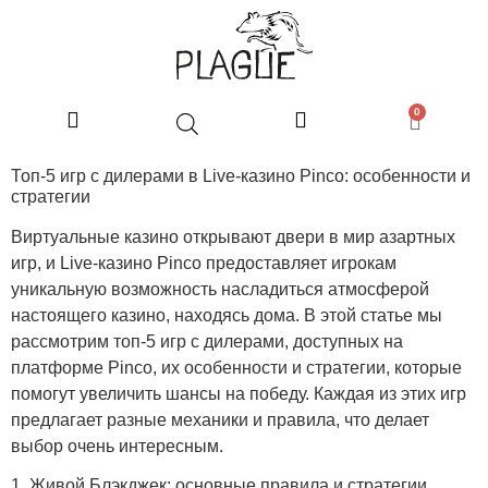
0
Топ-5 игр с дилерами в Live-казино Pinco: особенности и
стратегии
Виртуальные казино открывают двери в мир азартных
игр, и Live-казино Pinco предоставляет игрокам
уникальную возможность насладиться атмосферой
настоящего казино, находясь дома. В этой статье мы
рассмотрим топ-5 игр с дилерами, доступных на
платформе Pinco, их особенности и стратегии, которые
помогут увеличить шансы на победу. Каждая из этих игр
предлагает разные механики и правила, что делает
выбор очень интересным.
1. Живой Блэкджек: основные правила и стратегии