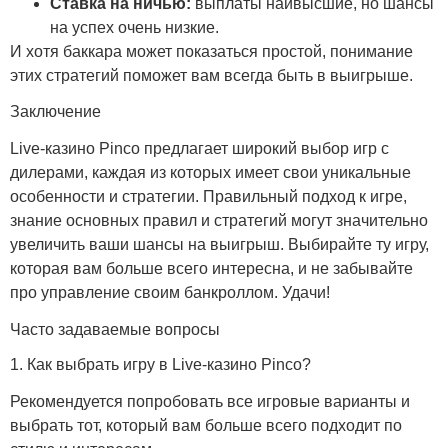
Ставка на ничью:
выплаты наивысшие, но шансы
на успех очень низкие.
И хотя баккара может показаться простой, понимание
этих стратегий поможет вам всегда быть в выигрыше.
Заключение
Live-казино Pinco предлагает широкий выбор игр с
дилерами, каждая из которых имеет свои уникальные
особенности и стратегии. Правильный подход к игре,
знание основных правил и стратегий могут значительно
увеличить ваши шансы на выигрыш. Выбирайте ту игру,
которая вам больше всего интересна, и не забывайте
про управление своим банкроллом. Удачи!
Часто задаваемые вопросы
1. Как выбрать игру в Live-казино Pinco?
Рекомендуется попробовать все игровые варианты и
выбрать тот, который вам больше всего подходит по