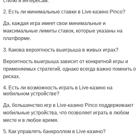
стилю и интересам.
2. Есть ли минимальные ставки в Live-казино Pinco?
Да, каждая игра имеет свои минимальные и
максимальные лимиты ставок, которые указаны на
платформе.
3. Какова вероятность выигрыша в живых играх?
Вероятность выигрыша зависит от конкретной игры и
применяемых стратегий, однако всегда важно помнить о
рисках.
4. Есть ли возможность играть в Live-казино на
мобильном устройстве?
Да, большинство игр в Live-казино Pinco поддерживают
мобильные устройства, что позволяет играть в любом
месте и в любое время.
5. Как управлять банкроллом в Live-казино?