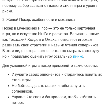
поэтому выбор зависит от вашего стиля игры и уровня
риска.
3. Живой Покер: особенности и механика
Покер в Live-казино Pinco — это не только карточная
игра, но и искусство bluff’а и расчетов. Варианты, такие
как Техасский Холдем и Омаха, позволяют игрокам
развивать свои стратегии и навыки чтения соперников.
В этом виде покера важно не только сыграть свою руку,
но и правильно оценить игру остальных
пинко
.
Для успешной игры в покер применяйте такие советы:
Изучайте своих оппонентов и старайтесь понять их
стиль игры.
Не бойтесь делать ставки, чтобы запугать
соперников.
Управляйте своим банкроллом, чтобы избежать
потерь.