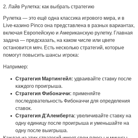
2. Лайв Рулетка: как выбрать стратегию
Рулетка — это ещё одна классика игрового мира, и в
Live-казино Pinco она представлена в разных вариантах,
включая Европейскую и Американскую рулетку. Главная
задача — предсказать, на каком числе или цвете
остановится мяч. Есть несколько стратегий, которые
помогут повысить шансы игрока:
Например:
Стратегия Мартингейл:
удваивайте ставку после
каждого проигрыша.
Стратегия Фибоначчи:
применяйте
последовательность Фибоначчи для определения
ставок.
Стратегия Д’Aлемберта:
увеличивайте ставку на
одну единицу после проигрыша и уменьшайте на
одну после выигрыша.
Каждая из этих стратегий имеет свои плюсы и минусы,