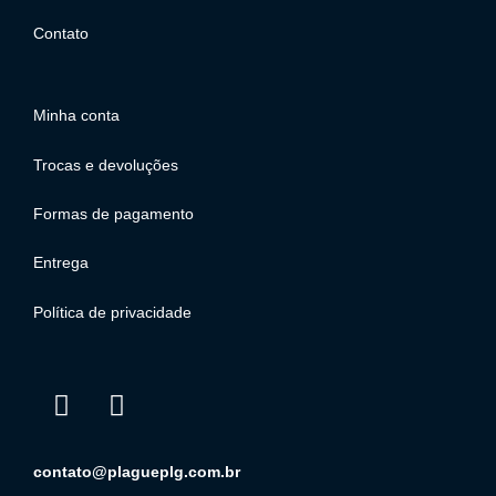
Contato
Minha conta
Trocas e devoluções
Formas de pagamento
Entrega
Política de privacidade
contato@plagueplg.com.br