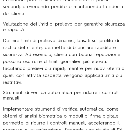
transazioni potenzialmente fraudolente in pochi
secondi, prevenendo perdite e mantenendo la fiducia
dei clienti.
Valutazione dei limiti di prelievo per garantire sicurezza
e rapidità
Definire limiti di prelievo dinamici, basati sul profilo di
rischio del cliente, permette di bilanciare rapidità e
sicurezza. Ad esempio, clienti con buona reputazione
possono usufruire di limiti giornalieri più elevati,
facilitando prelievi più rapidi, mentre per nuovi utenti o
quelli con attività sospetta vengono applicati limiti più
restrittivi.
Strumenti di verifica automatica per ridurre i controlli
manuali
Implementare strumenti di verifica automatica, come
sistemi di analisi biometrica o moduli di firma digitale,
permette di ridurre i controlli manuali, accelerando il