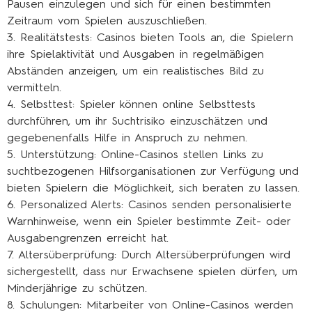
Pausen einzulegen und sich für einen bestimmten
Zeitraum vom Spielen auszuschließen.
3. Realitätstests: Casinos bieten Tools an, die Spielern
ihre Spielaktivität und Ausgaben in regelmäßigen
Abständen anzeigen, um ein realistisches Bild zu
vermitteln.
4. Selbsttest: Spieler können online Selbsttests
durchführen, um ihr Suchtrisiko einzuschätzen und
gegebenenfalls Hilfe in Anspruch zu nehmen.
5. Unterstützung: Online-Casinos stellen Links zu
suchtbezogenen Hilfsorganisationen zur Verfügung und
bieten Spielern die Möglichkeit, sich beraten zu lassen.
6. Personalized Alerts: Casinos senden personalisierte
Warnhinweise, wenn ein Spieler bestimmte Zeit- oder
Ausgabengrenzen erreicht hat.
7. Altersüberprüfung: Durch Altersüberprüfungen wird
sichergestellt, dass nur Erwachsene spielen dürfen, um
Minderjährige zu schützen.
8. Schulungen: Mitarbeiter von Online-Casinos werden