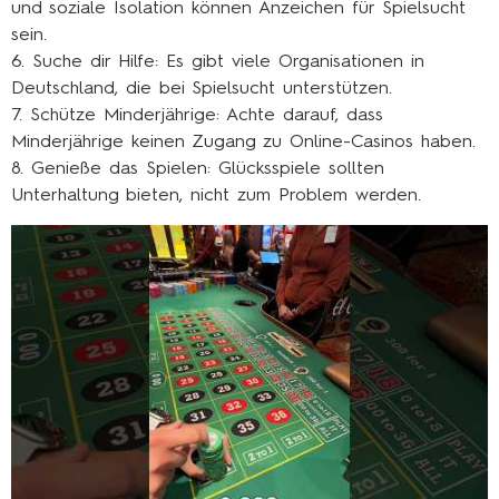
und soziale Isolation können Anzeichen für Spielsucht
sein.
6. Suche dir Hilfe: Es gibt viele Organisationen in
Deutschland, die bei Spielsucht unterstützen.
7. Schütze Minderjährige: Achte darauf, dass
Minderjährige keinen Zugang zu Online-Casinos haben.
8. Genieße das Spielen: Glücksspiele sollten
Unterhaltung bieten, nicht zum Problem werden.