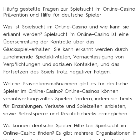
Häufig gestellte Fragen zur Spielsucht im Online-Casino:
Prävention und Hilfe für deutsche Spieler
Was ist Spielsucht im Online-Casino und wie kann sie
erkannt werden? Spielsucht im Online-Casino ist eine
Überschreitung der Kontrolle über das
Glücksspielverhalten. Sie kann erkannt werden durch
zunehmende Spielaktivitäten, Vernachlässigung von
Verpflichtungen und sozialen Kontakten, und das
Fortsetzen des Spiels trotz negativer Folgen.
Welche Präventionsmaßnahmen gibt es für deutsche
Spieler im Online-Casino? Online-Casinos können
verantwortungsvolles Spielen fördern, indem sie Limits
für Einzahlungen, Verluste und Spielzeiten anbieten,
sowie Selbstsperre und Realitätschecks ermöglichen.
Wo können deutsche Spieler Hilfe bei Spielsucht im
Online-Casino finden? Es gibt mehrere Organisationen in