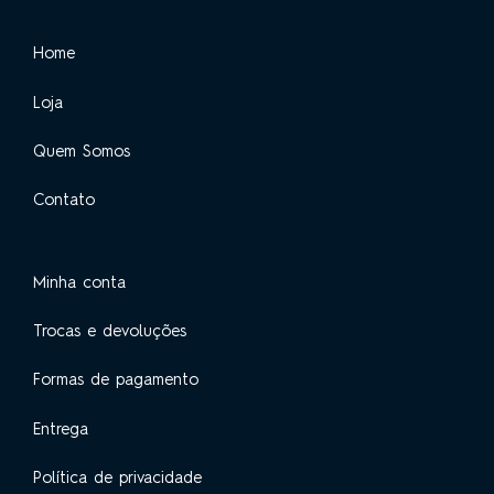
Home
Loja
Quem Somos
Contato
Minha conta
Trocas e devoluções
Formas de pagamento
Entrega
Política de privacidade