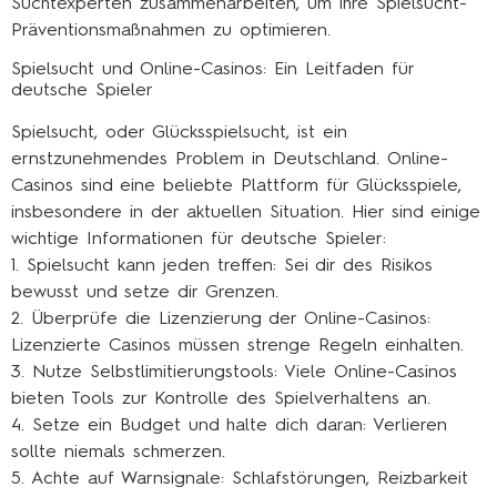
Suchtexperten zusammenarbeiten, um ihre Spielsucht-
Präventionsmaßnahmen zu optimieren.
Spielsucht und Online-Casinos: Ein Leitfaden für
deutsche Spieler
Spielsucht, oder Glücksspielsucht, ist ein
ernstzunehmendes Problem in Deutschland. Online-
Casinos sind eine beliebte Plattform für Glücksspiele,
insbesondere in der aktuellen Situation. Hier sind einige
wichtige Informationen für deutsche Spieler:
1. Spielsucht kann jeden treffen: Sei dir des Risikos
bewusst und setze dir Grenzen.
2. Überprüfe die Lizenzierung der Online-Casinos:
Lizenzierte Casinos müssen strenge Regeln einhalten.
3. Nutze Selbstlimitierungstools: Viele Online-Casinos
bieten Tools zur Kontrolle des Spielverhaltens an.
4. Setze ein Budget und halte dich daran: Verlieren
sollte niemals schmerzen.
5. Achte auf Warnsignale: Schlafstörungen, Reizbarkeit