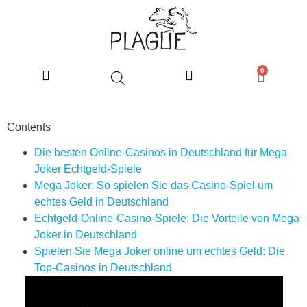
0
Contents
Die besten Online-Casinos in Deutschland für Mega
Joker Echtgeld-Spiele
Mega Joker: So spielen Sie das Casino-Spiel um
echtes Geld in Deutschland
Echtgeld-Online-Casino-Spiele: Die Vorteile von Mega
Joker in Deutschland
Spielen Sie Mega Joker online um echtes Geld: Die
Top-Casinos in Deutschland