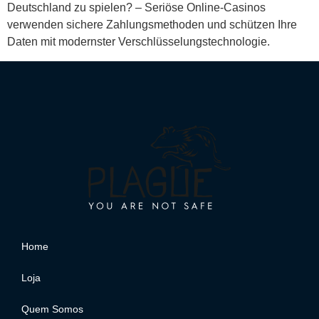
Deutschland zu spielen? – Seriöse Online-Casinos
verwenden sichere Zahlungsmethoden und schützen Ihre
Daten mit modernster Verschlüsselungstechnologie.
Home
Loja
Quem Somos