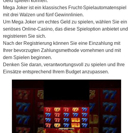
Geld spielen können.
Mega Joker ist ein klassisches Frucht-Spielautomatenspiel
mit drei Walzen und fünf Gewinnlinien.
Um Mega Joker um echtes Geld zu spielen, wählen Sie ein
seriöses Online-Casino, das diese Spieloption anbietet und
registrieren Sie sich.
Nach der Registrierung können Sie eine Einzahlung mit
Ihrer bevorzugten Zahlungsmethode vornehmen und mit
dem Spielen beginnen.
Denken Sie daran, verantwortungsvoll zu spielen und Ihre
Einsätze entsprechend Ihrem Budget anzupassen.