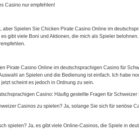
es Casino nur empfehlen!
, aber Spielen Sie Chicken Pirate Casino Online im deutschspra
 es gibt viele Boni und Aktionen, die mich als Spieler belohnen
rempfehlen.
en Pirate Casino Online im deutschsprachigen Casino für Schwe
 Auswahl an Spielen und die Bedienung ist einfach. Ich habe noc
jetzt scheint es jedoch in Ordnung zu sein.
tschsprachigen Casino: Häufig gestellte Fragen für Schweizer 
chweizer Casinos zu spielen? Ja, solange Sie sich für seriöse C
ch spielen? Ja, es gibt viele Online-Casinos, die Spiele in de