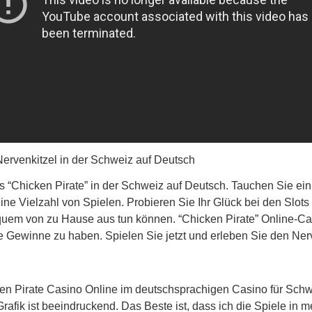
Nervenkitzel in der Schweiz auf Deutsch
 “Chicken Pirate” in der Schweiz auf Deutsch. Tauchen Sie ein
ine Vielzahl von Spielen. Probieren Sie Ihr Glück bei den Slots 
equem von zu Hause aus tun können. “Chicken Pirate” Online-Casin
le Gewinne zu haben. Spielen Sie jetzt und erleben Sie den Nerv
en Pirate Casino Online im deutschsprachigen Casino für Schwe
Grafik ist beeindruckend. Das Beste ist, dass ich die Spiele in