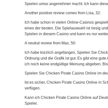
Spielen umso angenehmer macht. Ich kann dies
Another positive review comes from Lisa, 32:
Ich habe schon in vielen Online-Casinos gespielt
eines der besten. Die Spielauswahl ist riesig und
Spielen in diesem Casino und kann es nur weite
A neutral review from Max, 50:
Ich habe kürzlich angefangen, Spielen Sie Chick
Ordnung und die Grafik ist gut. Es gibt eine gute
ich noch keine endgültige Meinung abgeben. Bis 
Spielen Sie Chicken Pirate Casino Online im deu
Ist es sicher, Chicken Pirate Casino Online in S
verfügen.
Kann ich Chicken Pirate Casino Online auf Deuts
Spieler.