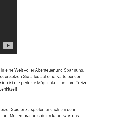
 in eine Welt voller Abenteuer und Spannung.
oder setzen Sie alles auf eine Karte bei den
o ist die perfekte Möglichkeit, um Ihre Freizeit
enkitzel!
izer Spieler zu spielen und ich bin sehr
 meiner Muttersprache spielen kann, was das