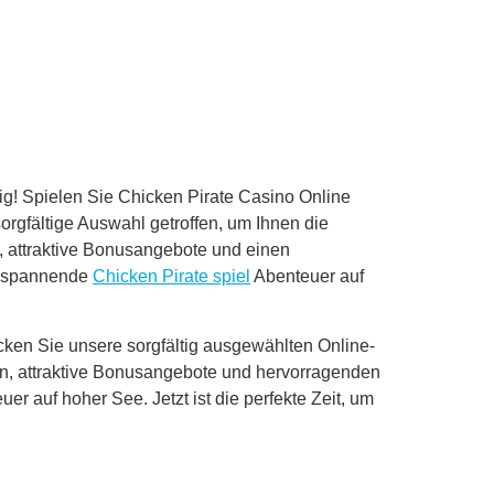
ig! Spielen Sie Chicken Pirate Casino Online
rgfältige Auswahl getroffen, um Ihnen die
, attraktive Bonusangebote und einen
e spannende
Chicken Pirate spiel
Abenteuer auf
cken Sie unsere sorgfältig ausgewählten Online-
en, attraktive Bonusangebote und hervorragenden
 auf hoher See. Jetzt ist die perfekte Zeit, um