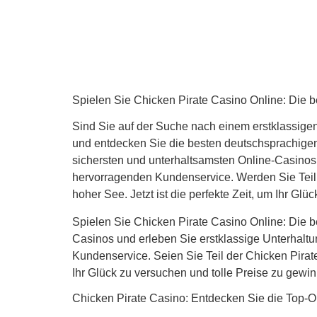
Spielen Sie Chicken Pirate Casino Online: Die 
Sind Sie auf der Suche nach einem erstklassigen
und entdecken Sie die besten deutschsprachigen 
sichersten und unterhaltsamsten Online-Casinos
hervorragenden Kundenservice. Werden Sie Tei
hoher See. Jetzt ist die perfekte Zeit, um Ihr Gl
Spielen Sie Chicken Pirate Casino Online: Die 
Casinos und erleben Sie erstklassige Unterhalt
Kundenservice. Seien Sie Teil der Chicken Pirat
Ihr Glück zu versuchen und tolle Preise zu gewi
Chicken Pirate Casino: Entdecken Sie die Top-O