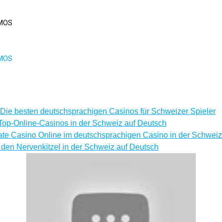
MOS
MOS
 Die besten deutschsprachigen Casinos für Schweizer Spieler
 Top-Online-Casinos in der Schweiz auf Deutsch
rate Casino Online im deutschsprachigen Casino in der Schweiz
 den Nervenkitzel in der Schweiz auf Deutsch