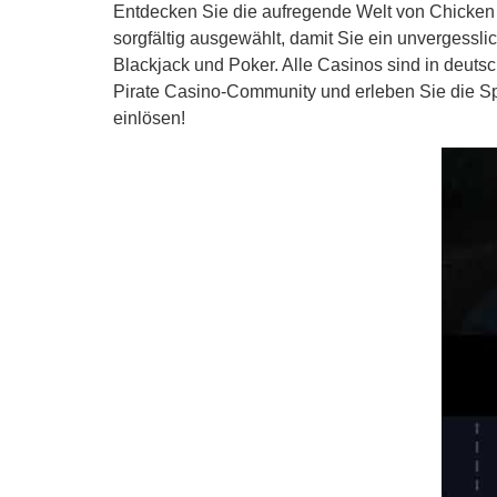
Entdecken Sie die aufregende Welt von Chicken 
sorgfältig ausgewählt, damit Sie ein unvergessli
Blackjack und Poker. Alle Casinos sind in deut
Pirate Casino-Community und erleben Sie die Sp
einlösen!