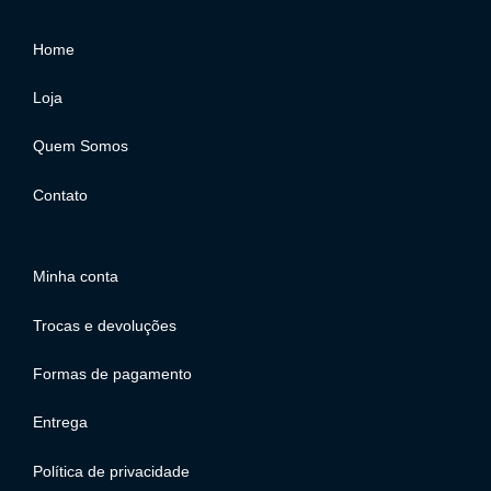
Home
Loja
Quem Somos
Contato
Minha conta
Trocas e devoluções
Formas de pagamento
Entrega
Política de privacidade