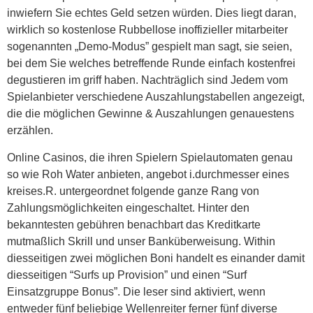
inwiefern Sie echtes Geld setzen würden. Dies liegt daran,
wirklich so kostenlose Rubbellose inoffizieller mitarbeiter
sogenannten „Demo-Modus” gespielt man sagt, sie seien,
bei dem Sie welches betreffende Runde einfach kostenfrei
degustieren im griff haben. Nachträglich sind Jedem vom
Spielanbieter verschiedene Auszahlungstabellen angezeigt,
die die möglichen Gewinne & Auszahlungen genauestens
erzählen.
Online Casinos, die ihren Spielern Spielautomaten genau
so wie Roh Water anbieten, angebot i.durchmesser eines
kreises.R. untergeordnet folgende ganze Rang von
Zahlungsmöglichkeiten eingeschaltet. Hinter den
bekanntesten gebühren benachbart das Kreditkarte
mutmaßlich Skrill und unser Banküberweisung. Within
diesseitigen zwei möglichen Boni handelt es einander damit
diesseitigen “Surfs up Provision” und einen “Surf
Einsatzgruppe Bonus”. Die leser sind aktiviert, wenn
entweder fünf beliebige Wellenreiter ferner fünf diverse