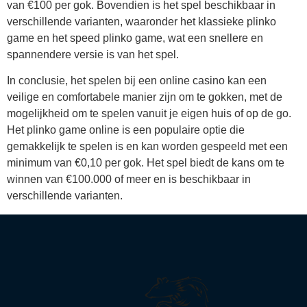
van €100 per gok. Bovendien is het spel beschikbaar in
verschillende varianten, waaronder het klassieke plinko
game en het speed plinko game, wat een snellere en
spannendere versie is van het spel.
In conclusie, het spelen bij een online casino kan een
veilige en comfortabele manier zijn om te gokken, met de
mogelijkheid om te spelen vanuit je eigen huis of op de go.
Het plinko game online is een populaire optie die
gemakkelijk te spelen is en kan worden gespeeld met een
minimum van €0,10 per gok. Het spel biedt de kans om te
winnen van €100.000 of meer en is beschikbaar in
verschillende varianten.