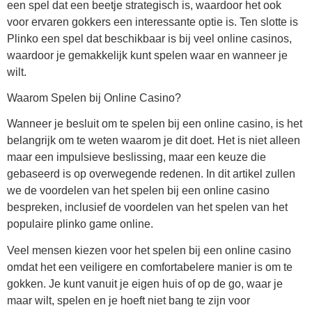
een spel dat een beetje strategisch is, waardoor het ook
voor ervaren gokkers een interessante optie is. Ten slotte is
Plinko een spel dat beschikbaar is bij veel online casinos,
waardoor je gemakkelijk kunt spelen waar en wanneer je
wilt.
Waarom Spelen bij Online Casino?
Wanneer je besluit om te spelen bij een online casino, is het
belangrijk om te weten waarom je dit doet. Het is niet alleen
maar een impulsieve beslissing, maar een keuze die
gebaseerd is op overwegende redenen. In dit artikel zullen
we de voordelen van het spelen bij een online casino
bespreken, inclusief de voordelen van het spelen van het
populaire plinko game online.
Veel mensen kiezen voor het spelen bij een online casino
omdat het een veiligere en comfortabelere manier is om te
gokken. Je kunt vanuit je eigen huis of op de go, waar je
maar wilt, spelen en je hoeft niet bang te zijn voor