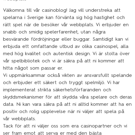
Välkomna till vår casinoblog! Jag vill understreka att
spelarna i Sverige kan förvänta sig hög hastighet och
rätt spel när de besöker vår webbplats. Vi erbjuder en
snabb och smidig spelerfarenhet, utan några
besvärande fördröjningar eller buggar. Samtidigt kan vi
erbjuda ett omfattande utbud av olika casinospel, alla
med hög kvalitet och autentisk design. Vi är stolta över
vår spelbibliotek och vi är säkra på att ni kommer att
hitta något som passar er.
Vi uppmärksammar också vikten av ansvarsfullt spelande
och erbjuder ett säkert och tryggt spelmiljö. Vi har
implementerat strikta säkerhetsförfaranden och
skyddsmekanismer för att skydda våra spelare och deras
data. Ni kan vara säkra på att ni alltid kommer att ha en
positiv och rolig upplevelse när ni väljer att spela på
vår webbplats.
Tack för att ni väljer oss som era casinopartner och vi
ser fram emot att serva er med den bästa