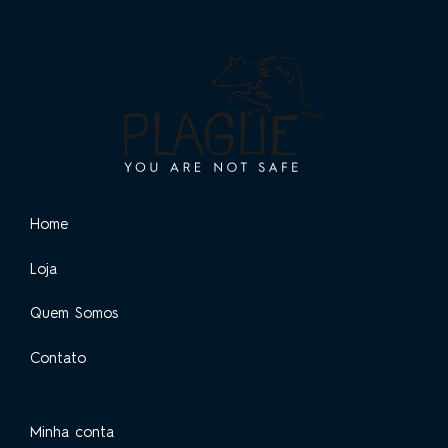
Home
Loja
Quem Somos
Contato
Minha conta