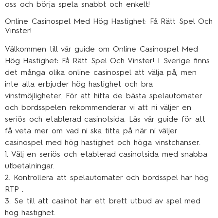
oss och börja spela snabbt och enkelt!
Online Casinospel Med Hög Hastighet: Få Rätt Spel Och
Vinster!
Välkommen till vår guide om Online Casinospel Med
Hög Hastighet: Få Rätt Spel Och Vinster! I Sverige finns
det många olika online casinospel att välja på, men
inte alla erbjuder hög hastighet och bra
vinstmöjligheter. För att hitta de bästa spelautomater
och bordsspelen rekommenderar vi att ni väljer en
seriös och etablerad casinotsida. Läs vår guide för att
få veta mer om vad ni ska titta på när ni väljer
casinospel med hög hastighet och höga vinstchanser.
1. Välj en seriös och etablerad casinotsida med snabba
utbetalningar.
2. Kontrollera att spelautomater och bordsspel har hög
RTP .
3. Se till att casinot har ett brett utbud av spel med
hög hastighet.