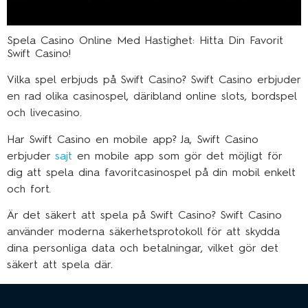
Spela Casino Online Med Hastighet: Hitta Din Favorit
Swift Casino!
Vilka spel erbjuds på Swift Casino? Swift Casino erbjuder
en rad olika casinospel, däribland online slots, bordspel
och livecasino.
Har Swift Casino en mobile app? Ja, Swift Casino
erbjuder
sajt
en mobile app som gör det möjligt för
dig att spela dina favoritcasinospel på din mobil enkelt
och fort.
Är det säkert att spela på Swift Casino? Swift Casino
använder moderna säkerhetsprotokoll för att skydda
dina personliga data och betalningar, vilket gör det
säkert att spela där.