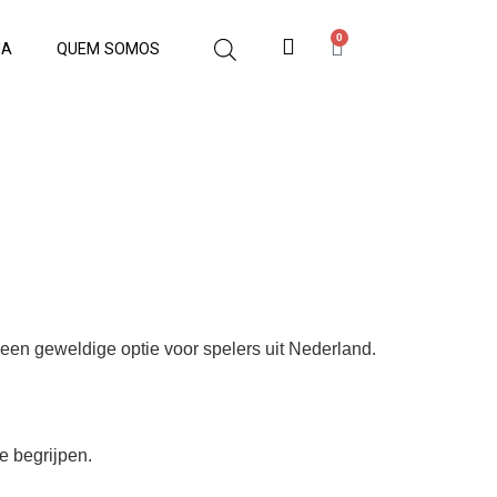
0
JA
QUEM SOMOS
een geweldige optie voor spelers uit Nederland.
e begrijpen.