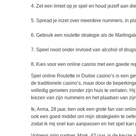
4. Zet een limiet op je spel en houd jezelf aan die l
5. Spread je inzet over meerdere nummers, in p
6. Gebruik een roulette strategie als de Martinga
7. Speel nooit onder invloed van alcohol of drug
8. Kies voor een online casino met een goede repu
Spel online Roulette in Duitse casino’s is een ge
de traditionele casino’s, maar door de beperkinge
volledig genieten zonder zijn huis te verlaten. H
kiezen van zijn nummers en het plaatsen van z
Ik, Anna, 28 jaar, ben ook een grote fan van onlin
ook een goed middel om mijn strategieën te oefene
zodat ik mij snel kan aanpassen en het spel kan 
Volgens mijn partner, Mark, 42 jaar, is de keuze 