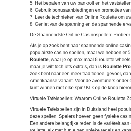
5. Het bepalen van uw bankroll en het vaststelle
6. Gebruik bonusaanbiedingen en promoties van
7. Leer de technieken van Online Roulette om uw 
8. Geniet van de spanning en de spannende ervar
De Spannendste Online Casinospellen: Probeer 
Als je op zoek bent naar spannende online casino
populairste casino spellen, maar we hebben er 5
Roulette
, waar je op maximaal 8 roulette wheels
maar je wilt toch iets extra’s, dan is
Roulette Pro
zoek bent naar een meer traditioneel gevoel, dan
Amerikaanse variant. Voor de avonturiers onde
kunt winnen met elke spin! Klik op de knop hiero
Virtuele Tafelspellen: Waarom Online Roulette Zo
Virtuele Tafelspellen zijn in Duitsland heel pop
deze spellen. Spelers hoeven geen fysieke casin
Een andere belangrijke reden is de variëteit aan
roulette, elk met hun eigen unieke regels en kan