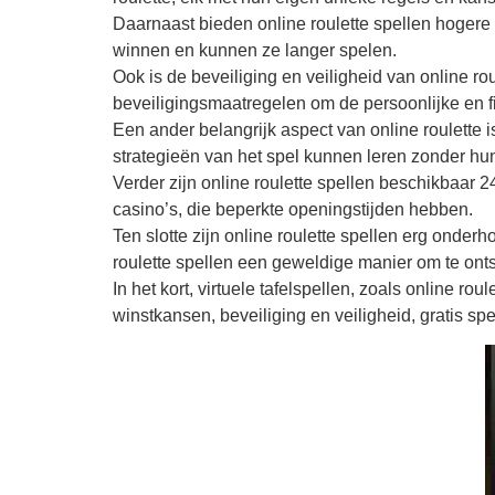
Daarnaast bieden online roulette spellen hoger
winnen en kunnen ze langer spelen.
Ook is de beveiliging en veiligheid van online ro
beveiligingsmaatregelen om de persoonlijke en f
Een ander belangrijk aspect van online roulette i
strategieën van het spel kunnen leren zonder hun
Verder zijn online roulette spellen beschikbaar 
casino’s, die beperkte openingstijden hebben.
Ten slotte zijn online roulette spellen erg onde
roulette spellen een geweldige manier om te on
In het kort, virtuele tafelspellen, zoals online r
winstkansen, beveiliging en veiligheid, gratis