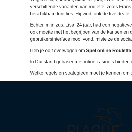
verschillende varianten van roulette, zoals Fran
beschikbare functies. Hij vindt ook de live deale
Echter, mijn zus, Lisa, 24 jaar, had een negatiev
ook moeite met het begrijpen van de kansen en de
gebruikersinterface mooi vond, miste ze de sociale
Heb je ooit overwogen om
Spel online Roulette
In Duitsland gebaseerde online casino’s bieden e
Welke regels en strategieën moet je kennen om on