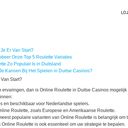
LO
 Je Er Van Start?
beer Onze Top 5 Roulette Variaties
te Zo Populair Is in Duitsland
Je Kansen Bij Het Spielen in Duitse Casinos?
 Van Start?
 ervaringen, dan is Online Roulette in Duitse Casinos mogelijk 
innen:
l is en beschikbaar voor Nederlandse spelers.
nline Roulette, zoals Europese en Amerikaanse Roulette.
meest populaire varianten van Online Roulette is belangrijk om t
n Online Roulette is ook essentieel om uw strategie te bepalen.