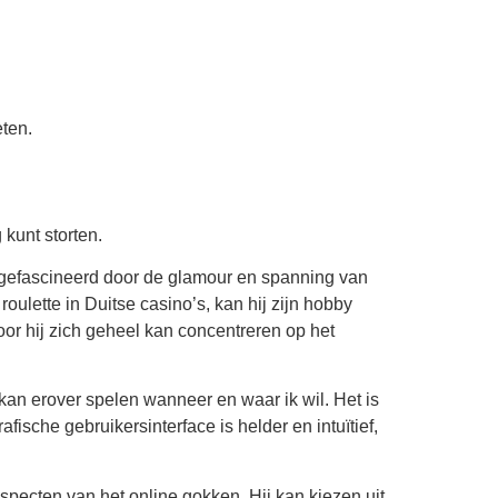
eten.
 kunt storten.
ijd gefascineerd door de glamour en spanning van
oulette in Duitse casino’s, kan hij zijn hobby
door hij zich geheel kan concentreren op het
k kan erover spelen wanneer en waar ik wil. Het is
ische gebruikersinterface is helder en intuïtief,
aspecten van het online gokken. Hij kan kiezen uit