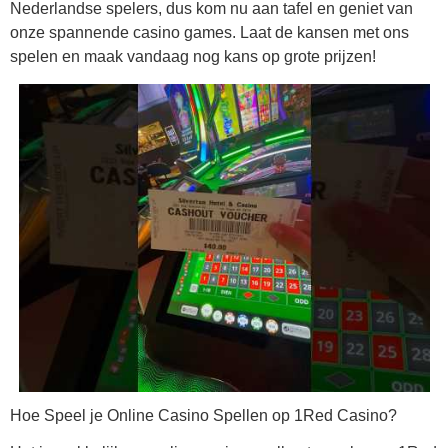
Nederlandse spelers, dus kom nu aan tafel en geniet van
onze spannende casino games. Laat de kansen met ons
spelen en maak vandaag nog kans op grote prijzen!
Hoe Speel je Online Casino Spellen op 1Red Casino?