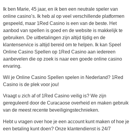
Ik ben Marie, 45 jaar, en ik ben een neutrale speler van
online casino’s. Ik heb al op veel verschillende platformen
gespeeld, maar 1Red Casino is een van de beste. Het
aanbod van spellen is goed en de website is makkelijk te
gebruiken. De uitbetalingen zijn altijd tijdig en de
klantenservice is altijd bereid om te helpen. Ik kan Speel
Online Casino Spellen op 1Red Casino aan iedereen
aanbevelen die op zoek is naar een goede online casino
ervaring.
Wil je Online Casino Spellen spelen in Nederland? 1Red
Casino is de plek voor jou!
Vraagt u zich af of 1Red Casino veilig is? We zijn
gereguleerd door de Curacaose overheid en maken gebruik
van de meest recente beveiligingstechnieken.
Hebt u vragen over hoe je een account kunt maken of hoe je
een betaling kunt doen? Onze klantendienst is 24/7