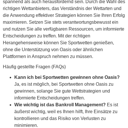
spannend als auch herausfordernd sein. Durch die Wahl des
richtigen Wettanbieters, das Verständnis der Wettarten und
die Anwendung effektiver Strategien können Sie Ihren Erfolg
maximieren. Setzen Sie stets verantwortungsbewusst ein
und nutzen Sie alle verfügbaren Ressourcen, um informierte
Entscheidungen zu treffen. Mit der richtigen
Herangehensweise können Sie Sportwetten genießen,
ohne die Unterstützung von Oasis oder ähnlichen
Plattformen in Anspruch nehmen zu müssen.
Häufig gestellte Fragen (FAQs)
Kann ich bei Sportwetten gewinnen ohne Oasis?
Ja, es ist möglich, bei Sportwetten ohne Oasis zu
gewinnen, solange Sie gute Wettstrategien und
informierte Entscheidungen treffen.
Wie wichtig ist das Bankroll Management?
Es ist
äußerst wichtig, weil es Ihnen hilft, Ihre Einsätze zu
kontrollieren und das Risiko von Verlusten zu
minimieren.