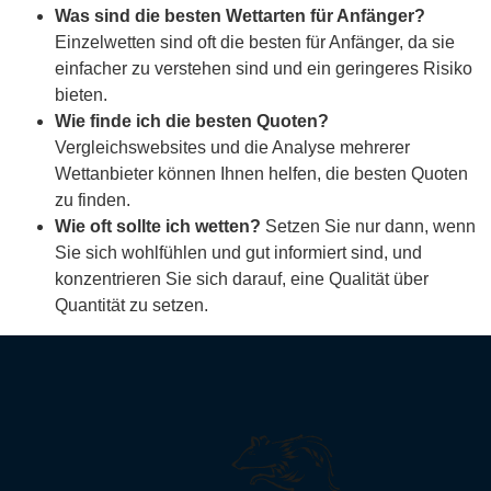
Was sind die besten Wettarten für Anfänger?
Einzelwetten sind oft die besten für Anfänger, da sie
einfacher zu verstehen sind und ein geringeres Risiko
bieten.
Wie finde ich die besten Quoten?
Vergleichswebsites und die Analyse mehrerer
Wettanbieter können Ihnen helfen, die besten Quoten
zu finden.
Wie oft sollte ich wetten?
Setzen Sie nur dann, wenn
Sie sich wohlfühlen und gut informiert sind, und
konzentrieren Sie sich darauf, eine Qualität über
Quantität zu setzen.