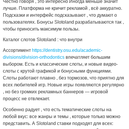
Честно говоря , это интересно Иногда меньше значит
лучше. Платформа не кричит рекламой , всё аккуратно.
Подсказки и интерфейс подсказывают , что думают о
пользователях. Бонусы Slotoland разрабатываются так ,
чтобы приносить максимум пользы.
Каталог слотов Slotoland : что внутри
Ассортимент
https://dentistry.osu.edu/academic-
divisions/division-orthodontics
впечатляет большим
выбором. Есть и классические слоты, и новые видео-
слоты с крутой графикой и бонусными функциями.
Слоты работают плавно , без тормозов, что приятно для
всех любителей игр. Новые игры появляются регулярно
, но без громких рекламных баннеров — игровой
процесс не отвлекает.
Особенно радует , что есть тематические слоты на
любой вкус: все жанры и темы , которые только можно
представить. А Slotoland ставки подходят для всех: