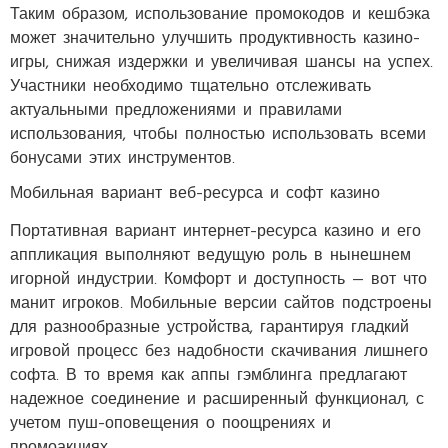
Таким образом, использование промокодов и кешбэка
может значительно улучшить продуктивность казино-
игры, снижая издержки и увеличивая шансы на успех.
Участники необходимо тщательно отслеживать
актуальными предложениями и правилами
использования, чтобы полностью использовать всеми
бонусами этих инструментов.
Мобильная вариант веб-ресурса и софт казино
Портативная вариант интернет-ресурса казино и его
аппликация выполняют ведущую роль в нынешнем
игорной индустрии. Комфорт и доступность — вот что
манит игроков. Мобильные версии сайтов подстроены
для разнообразные устройства, гарантируя гладкий
игровой процесс без надобности скачивания лишнего
софта. В то время как аппы гэмблинга предлагают
надежное соединение и расширенный функционал, с
учетом пуш-оповещения о поощрениях и