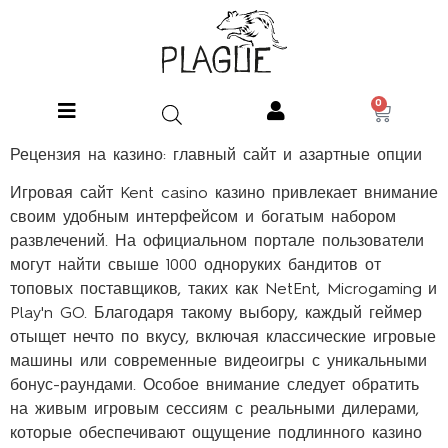
0
Рецензия на казино: главный сайт и азартные опции
Игровая сайт Kent casino казино привлекает внимание
своим удобным интерфейсом и богатым набором
развлечений. На официальном портале пользователи
могут найти свыше 1000 одноруких бандитов от
топовых поставщиков, таких как NetEnt, Microgaming и
Play'n GO. Благодаря такому выбору, каждый геймер
отыщет нечто по вкусу, включая классические игровые
машины или современные видеоигры с уникальными
бонус-раундами. Особое внимание следует обратить
на живым игровым сессиям с реальными дилерами,
которые обеспечивают ощущение подлинного казино