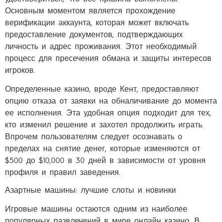
Основным моментом является прохождение
верификации аккаунта, которая может включать
предоставление документов, подтверждающих
личность и адрес проживания. Этот необходимый
процесс для пресечения обмана и защиты интересов
игроков.
Определенные казино, вроде Кент, предоставляют
опцию отказа от заявки на обналичивание до момента
ее исполнения. Эта удобная опция подходит для тех,
кто изменил решение и захотел продолжить играть.
Впрочем пользователям следует осознавать о
пределах на снятие денег, которые изменяются от
$500 до $10,000 в 30 дней в зависимости от уровня
профиля и правил заведения.
Азартные машины: лучшие слоты и новинки
Игровые машины остаются одним из наиболее
популярных развлечений в мире онлайн казино. В