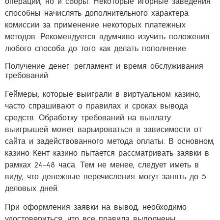
операции, но и сборы. Некоторые игорные заведения
способны начислять дополнительного характера
комиссии за применение некоторых платежных
методов. Рекомендуется вдумчиво изучить положения
любого способа до того как делать пополнение.
Получение денег: регламент и время обслуживания
требований
Геймеры, которые выиграли в виртуальном казино,
часто спрашивают о правилах и сроках вывода
средств. Обработку требований на выплату
выигрышей может варьироваться в зависимости от
сайта и задействованного метода оплаты. В основном,
казино Кент казино пытается рассматривать заявки в
рамках 24-48 часа. Тем не менее, следует иметь в
виду, что денежные перечисления могут занять до 5
деловых дней.
При оформления заявки на вывод, необходимо
удостовериться, что все правила выполнены.