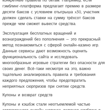
конкретные правила по бетам. Например, если
гэмблинг-платформа предлагает премию в размере
десяти баксов с условием отыгрыша x30, участник
должен сделать ставки на сумму трёхсот баксов
прежде чем сможет вывести средства.
Эксплуатация бесплатных вращений и
вознаграждений без пополнения — это прекрасный
метод познакомиться с сферой онлайн-казино игр.
Данные сервисы дают возможность оценить
функциональность сайта и исследовать
многообразные игровые стратегии без опасности для
своих денег. Всё-таки несмотря на это, важно
тщательно анализировать правила и требования
каждого предложения, чтобы предотвратить
неприятных сюрпризов при снятии средств.
Купоны и возврат средств
Купоны и кэшбэк стали неотъемлемой частью