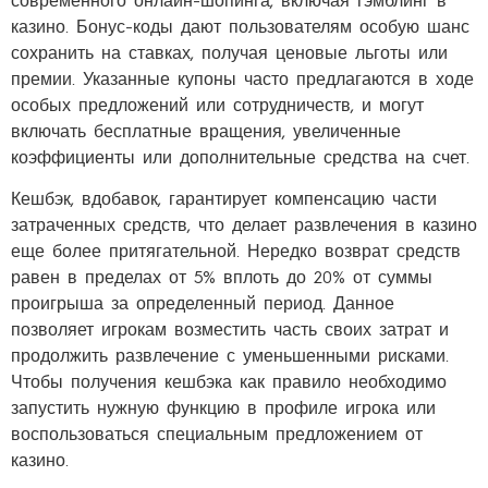
современного онлайн-шопинга, включая гэмблинг в
казино. Бонус-коды дают пользователям особую шанс
сохранить на ставках, получая ценовые льготы или
премии. Указанные купоны часто предлагаются в ходе
особых предложений или сотрудничеств, и могут
включать бесплатные вращения, увеличенные
коэффициенты или дополнительные средства на счет.
Кешбэк, вдобавок, гарантирует компенсацию части
затраченных средств, что делает развлечения в казино
еще более притягательной. Нередко возврат средств
равен в пределах от 5% вплоть до 20% от суммы
проигрыша за определенный период. Данное
позволяет игрокам возместить часть своих затрат и
продолжить развлечение с уменьшенными рисками.
Чтобы получения кешбэка как правило необходимо
запустить нужную функцию в профиле игрока или
воспользоваться специальным предложением от
казино.