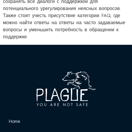
сохранять все диалоги с поддержкой для
потенциального урегулирования неясных вопросов.
Также стоит учесть присутствие категории FAQ, где
можно найти ответы на ответы на часто задаваемые
вопросы и уменьшить потребность в обращении к
поддержке.
Home