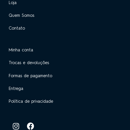
Loja
Quem Somos
Contato
Minha conta
Trocas e devoluções
Formas de pagamento
Entrega
Política de privacidade