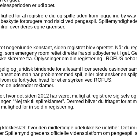
kelsesperioden er udløbet.
ighed for at registrere dig og spille uden from logge ind by way
skytte forbrugere mod risici ved pengespil. Spillemyndigheden
ontrol over deres egne grænser.
 nogenlunde konstant, siden registret blev oprettet. Når du re
g, som emergeny room rettet direkte fra spiludbyderne til get. G
ke skærme fra. Oplysninger om din registrering i ROFUS behand
lig og juridisk bindende for allesamt licenserede casinoer sa
 uanset om man har problemer med spil, eller blot ønsker en spil
lvom du fortryder, hvad for et er styrken ved ROFUS.
den de udsender reklamer.
vor det siden 2012 har været muligt at registrere sig selv og ta
gen “Nej tak til spilreklamer”. Dermed bliver du fritaget for at
mulighed for in se din registrering.
lokkeslæt, hvor den midlertidige udelukkelse udløber. Det im or 
let er Spillemyndighedens officielle vidensplatform om pengespil