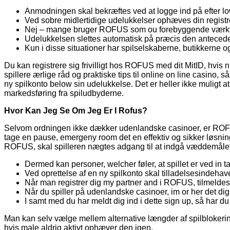
Anmodningen skal bekræftes ved at logge ind på efter 
Ved sobre midlertidige udelukkelser ophæves din registr
Nej – mange bruger ROFUS som ou forebyggende værktøj,
Udelukkelsen slettes automatisk på præcis den antecede
Kun i disse situationer har spilselskaberne, butikkerne og
Du kan registrere sig frivilligt hos ROFUS med dit MitID, hvis 
spillere ærlige råd og praktiske tips til online on line casino,
ny spilkonto below sin udelukkelse. Det er heller ikke muligt a
markedsføring fra spiludbyderne.
Hvor Kan Jeg Se Om Jeg Er I Rofus?
Selvom ordningen ikke dækker udenlandske casinoer, er ROFUS e
tage en pause, emergeny room det en effektiv og sikker løsning
ROFUS, skal spilleren nægtes adgang til at indgå væddemålet
Dermed kan personer, welcher føler, at spillet er ved in t
Ved oprettelse af en ny spilkonto skal tilladelsesindehav
Når man registrer dig my partner and i ROFUS, tilmeldes 
Når du spiller på udenlandske casinoer, im or her det dig 
I samt med du har meldt dig ind i dette sign up, så har d
Man kan selv vælge mellem alternative længder af spilblokeri
hvis male aldrig aktivt ophæver den igen.