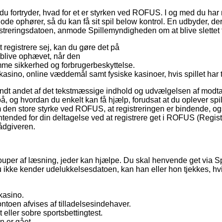
 fortryder, hvad for et er styrken ved ROFUS. I og med du har mel
iode ophører, så du kan få sit spil below kontrol. En udbyder, de
egistreringsdatoen, anmode Spillemyndigheden om at blive slettet f
registrere sej, kan du gøre det på
k blive ophævet, når den
me sikkerhed og forbrugerbeskyttelse.
ekasino, online væddemål samt fysiske kasinoer, hvis spillet har
ndt andet af det tekstmæssige indhold og udvælgelsen af modta
på, og hvordan du enkelt kan få hjælp, forudsat at du oplever s
om den store styrke ved ROFUS, at registreringen er bindende, ogs
tended for din deltagelse ved at registrere get i ROFUS (Registe
ådgiveren.
uper af læsning, jeder kan hjælpe. Du skal henvende get via Spi
ikke kender udelukkelsesdatoen, kan han eller hon tjekkes, h
kasino.
ontoen afvises af tilladelsesindehaver.
 eller sobre sportsbettingtest.
n er gået.