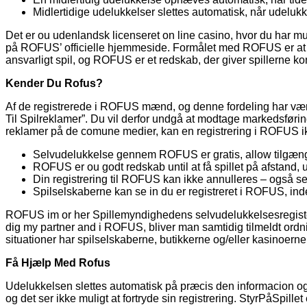
Midlertidige udelukkelser slettes automatisk, når udeluk
Det er ou udenlandsk licenseret on line casino, hvor du har mul
på ROFUS’ officielle hjemmeside. Formålet med ROFUS er at be
ansvarligt spil, og ROFUS er et redskab, der giver spillerne k
Kender Du Rofus?
Af de registrerede i ROFUS mænd, og denne fordeling har været
Til Spilreklamer”. Du vil derfor undgå at modtage markedsførin
reklamer på de comune medier, kan en registrering i ROFUS ik
Selvudelukkelse gennem ROFUS er gratis, allow tilgænge
ROFUS er ou godt redskab until at få spillet på afstand,
Din registrering til ROFUS kan ikke annulleres – også se
Spilselskaberne kan se in du er registreret i ROFUS, in
ROFUS im or her Spillemyndighedens selvudelukkelsesregister, h
dig my partner and i ROFUS, bliver man samtidig tilmeldt ordnin
situationer har spilselskaberne, butikkerne og/eller kasinoerne 
Få Hjælp Med Rofus
Udelukkelsen slettes automatisk på præcis den informacion og k
og det ser ikke muligt at fortryde sin registrering. StyrPåSpil