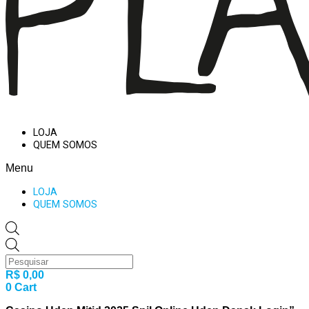
LOJA
QUEM SOMOS
Menu
LOJA
QUEM SOMOS
Products
search
R$
0,00
0
Cart