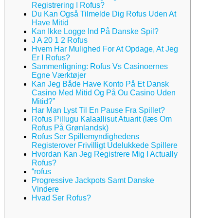
Registrering I Rofus?
Du Kan Også Tilmelde Dig Rofus Uden At
Have Mitid
Kan Ikke Logge Ind På Danske Spil?
J A 20 1 2 Rofus
Hvem Har Mulighed For At Opdage, At Jeg
Er I Rofus?
Sammenligning: Rofus Vs Casinoernes
Egne Værktøjer
Kan Jeg Både Have Konto På Et Dansk
Casino Med Mitid Og På Ou Casino Uden
Mitid?”
Har Man Lyst Til En Pause Fra Spillet?
Rofus Pillugu Kalaallisut Atuarit (læs Om
Rofus På Grønlandsk)
Rofus Ser Spillemyndighedens
Registerover Frivilligt Udelukkede Spillere
Hvordan Kan Jeg Registrere Mig I Actually
Rofus?
“rofus
Progressive Jackpots Samt Danske
Vindere
Hvad Ser Rofus?