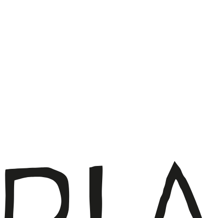
Skip
to
content