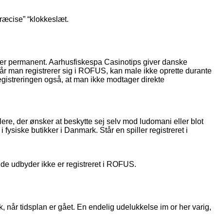
ræcise” “klokkeslæt.
 eller permanent. Aarhusfiskespa Casinotips giver danske
r. Når man registrerer sig i ROFUS, kan male ikke oprette durante
registreringen også, at man ikke modtager direkte
re, der ønsker at beskytte sej selv mod ludomani eller blot
siske butikker i Danmark. Står en spiller registreret i
nde udbyder ikke er registreret i ROFUS.
år tidsplan er gået. En endelig udelukkelse im or her varig,