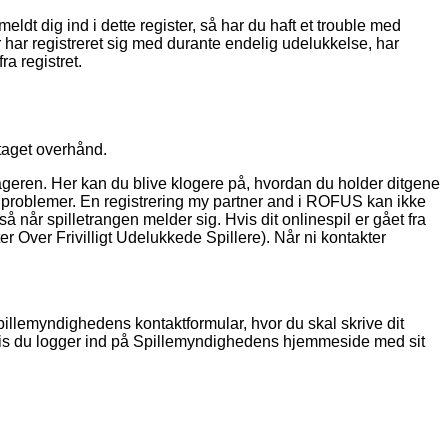
dt dig ind i dette register, så har du haft et trouble med
r har registreret sig med durante endelig udelukkelse, har
ra registret.
 taget overhånd.
geren. Her kan du blive klogere på, hvordan du holder ditgene
pilproblemer. En registrering my partner and i ROFUS kan ikke
å når spilletrangen melder sig. Hvis dit onlinespil er gået fra
r Over Frivilligt Udelukkede Spillere). Når ni kontakter
llemyndighedens kontaktformular, hvor du skal skrive dit
vis du logger ind på Spillemyndighedens hjemmeside med sit