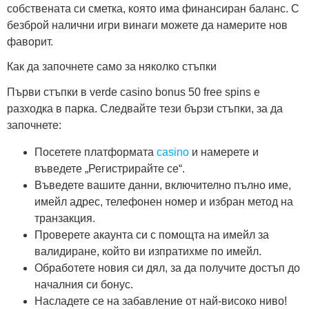
собствената си сметка, която има финансиран баланс. С
безброй налични игри винаги можете да намерите нов
фаворит.
Как да започнете само за няколко стъпки
Първи стъпки в verde casino bonus 50 free spins е
разходка в парка. Следвайте тези бързи стъпки, за да
започнете:
Посетете платформата
casino
и намерете и
въведете „Регистрирайте се“.
Въведете вашите данни, включително пълно име,
имейл адрес, телефонен номер и избран метод на
транзакция.
Проверете акаунта си с помощта на имейл за
валидиране, който ви изпратихме по имейл.
Обработете новия си дял, за да получите достъп до
началния си бонус.
Насладете се на забавление от най-високо ниво!