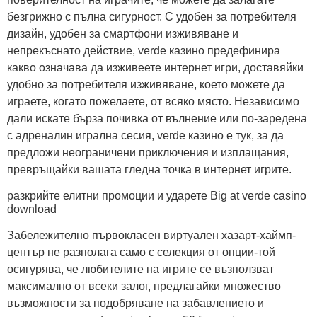
безгрижно с пълна сигурност. С удобен за потребителя
дизайн, удобен за смартфони изживяване и
непрекъснато действие, verde казино предефинира
какво означава да изживеете интернет игри, доставяйки
удобно за потребителя изживяване, което можете да
играете, когато пожелаете, от всяко място. Независимо
дали искате бърза почивка от вълнение или по-заредена
с адреналин игрална сесия, verde казино е тук, за да
предложи неограничени приключения и изплащания,
превръщайки вашата гледна точка в интернет игрите.
разкрийте елитни промоции и ударете Big at verde casino
download
Забележително първокласен виртуален хазарт-хаймп-
център не разполага само с селекция от опции-той
осигурява, че любителите на игрите се възползват
максимално от всеки залог, предлагайки множество
възможности за подобряване на забавлението и