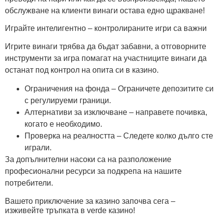
обслужване на клиенти винаги остава едно щракване!
Играйте интелигентно – контролираните игри са важни
Игрите винаги трябва да бъдат забавни, а отговорните
инструменти за игра помагат на участниците винаги да
останат под контрол на опита си в казино.
Ограничения на фонда – Ограничете депозитите си
с регулируеми граници.
Алтернативи за изключване – направете почивка,
когато е необходимо.
Проверка на реалността – Следете колко дълго сте
играли.
За допълнителни насоки са на разположение
професионални ресурси за подкрепа на нашите
потребители.
Вашето приключение за казино започва сега –
изживейте тръпката в verde казино!