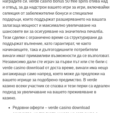
наградите си. verde casino bonus 50 free spins отива над
и отвъд, за да надстрои вашето игри за игри, включвайки
селекция от забележителни бонуси и специални
подаръци, които поддържат разширяването на вашата
залагаща мощност и максимално увеличаване на
шансовете ви за осигуряване на значителна печалба.
Тези сделки с ограничено време са структурирани да
поддържат вълнение, като гарантират, че както
начинаещите, така и дългогодишните потребители
винаги имат примамливи възможности да се възползват.
Независимо дали сте играч за първи път или сте били с
verde casino download от доста време, винаги има нещо
ангажиращо само напред, което може да предложи на
вашето игрище за подобрено предимство. В verde
казино всеки участник се спазва и тези перки са идеален
подход за увеличаване на вашето преживяване в
казино.
Редовни оферти – verde casino download