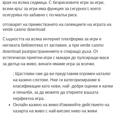
края на всяка седмица. С безрисковите игри за игри,
всеки кръг за игри има функция за сигурност, която
осигурява по-забавно с по-малък риск.
отговарят на преместването на селекциите на играта на
verde casino download
Същността на всяка интернет платформа за игри е
неговата библиотека от заглавия, а при verde casino
download разпространението е спиращо дъха. От
естетически приятни игри с макари до пулсиращи маси
за дилър на живо, винаги имаме игра за всички.
; Щастливи сме да ви представим огромен каталог
на казино слотове. Ние ги категоризирахме в
класификации като нови, най -добри оценки и капки
и печалби, за да можете да откриете вашата
перфектна игра.
Онлайн казино на живо-Изживейте действието на
хазарта на живо с най-високо ниво на живи