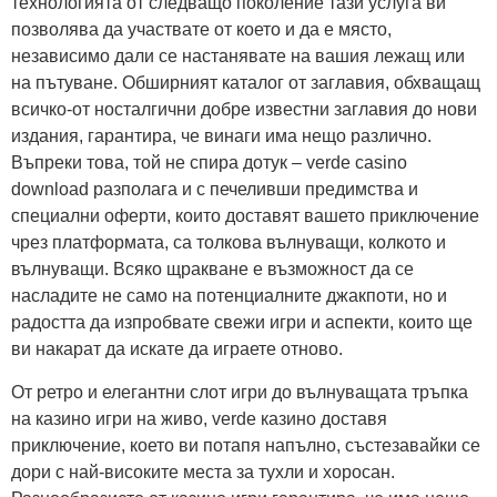
технологията от следващо поколение тази услуга ви
позволява да участвате от което и да е място,
независимо дали се настанявате на вашия лежащ или
на пътуване. Обширният каталог от заглавия, обхващащ
всичко-от носталгични добре известни заглавия до нови
издания, гарантира, че винаги има нещо различно.
Въпреки това, той не спира дотук – verde casino
download разполага и с печеливши предимства и
специални оферти, които доставят вашето приключение
чрез платформата, са толкова вълнуващи, колкото и
вълнуващи. Всяко щракване е възможност да се
насладите не само на потенциалните джакпоти, но и
радостта да изпробвате свежи игри и аспекти, които ще
ви накарат да искате да играете отново.
От ретро и елегантни слот игри до вълнуващата тръпка
на казино игри на живо, verde казино доставя
приключение, което ви потапя напълно, състезавайки се
дори с най-високите места за тухли и хоросан.