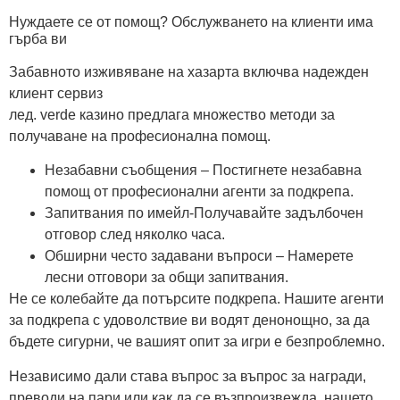
Нуждаете се от помощ? Обслужването на клиенти има
гърба ви
Забавното изживяване на хазарта включва надежден
клиент сервиз
лед. verde казино предлага множество методи за
получаване на професионална помощ.
Незабавни съобщения – Постигнете незабавна
помощ от професионални агенти за подкрепа.
Запитвания по имейл-Получавайте задълбочен
отговор след няколко часа.
Обширни често задавани въпроси – Намерете
лесни отговори за общи запитвания.
Не се колебайте да потърсите подкрепа. Нашите агенти
за подкрепа с удоволствие ви водят денонощно, за да
бъдете сигурни, че вашият опит за игри е безпроблемно.
Независимо дали става въпрос за въпрос за награди,
преводи на пари или как да се възпроизвежда, нашето