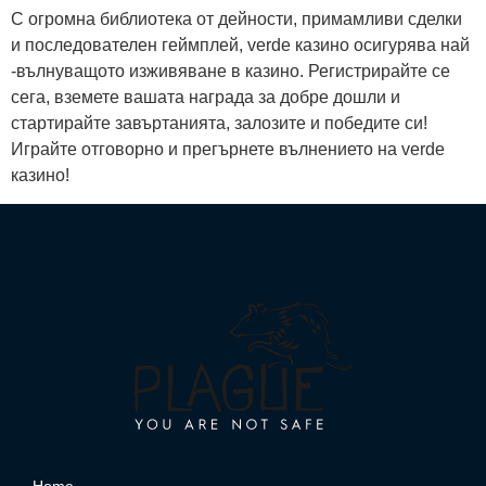
С огромна библиотека от дейности, примамливи сделки
и последователен геймплей, verde казино осигурява най
-вълнуващото изживяване в казино. Регистрирайте се
сега, вземете вашата награда за добре дошли и
стартирайте завъртанията, залозите и победите си!
Играйте отговорно и прегърнете вълнението на verde
казино!