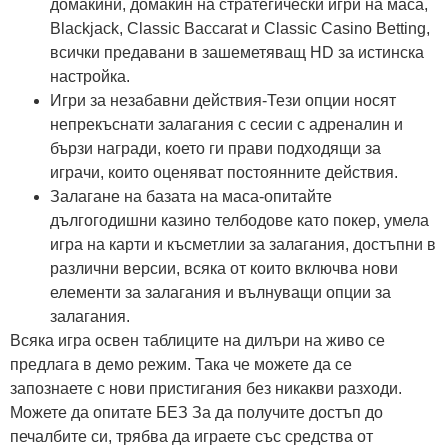
домакини, домакин на стратегически игри на маса,
Blackjack, Classic Baccarat и Classic Casino Betting,
всички предавани в зашеметяващ HD за истинска
настройка.
Игри за незабавни действия-Тези опции носят
непрекъснати залагания с сесии с адреналин и
бързи награди, което ги прави подходящи за
играчи, които оценяват постоянните действия.
Залагане на базата на маса-опитайте
дългогодишни казино телбодове като покер, умела
игра на карти и късметлии за залагания, достъпни в
различни версии, всяка от които включва нови
елементи за залагания и вълнуващи опции за
залагания.
Всяка игра освен таблиците на дилъри на живо се
предлага в демо режим. Така че можете да се
запознаете с нови пристигания без никакви разходи.
Можете да опитате БЕЗ За да получите достъп до
печалбите си, трябва да играете със средства от