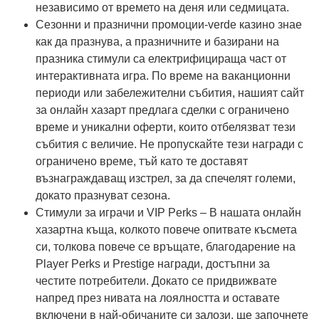
независимо от времето на деня или седмицата.
Сезонни и празнични промоции-verde казино знае
как да празнува, а празничните и базирани на
празника стимули са електрифицираща част от
интерактивната игра. По време на ваканционни
периоди или забележителни събития, нашият сайт
за онлайн хазарт предлага сделки с ограничено
време и уникални оферти, които отбелязват тези
събития с величие. Не пропускайте тези награди с
ограничено време, тъй като те доставят
възнаграждаващ изстрел, за да спечелят големи,
докато празнуват сезона.
Стимули за играчи и VIP Perks – В нашата онлайн
хазартна къща, колкото повече опитвате късмета
си, толкова повече се връщате, благодарение на
Player Perks и Prestige награди, достъпни за
честите потребители. Докато се придвижвате
напред през нивата на лоялността и оставате
включени в най-обичаните си залози, ще започнете