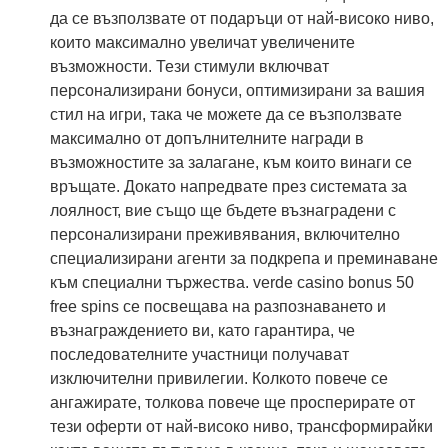
да се възползвате от подаръци от най-високо ниво,
които максимално увеличат увеличените
възможности. Тези стимули включват
персонализирани бонуси, оптимизирани за вашия
стил на игри, така че можете да се възползвате
максимално от допълнителните награди в
възможностите за залагане, към които винаги се
връщате. Докато напредвате през системата за
лоялност, вие също ще бъдете възнаградени с
персонализирани преживявания, включително
специализирани агенти за подкрепа и преминаване
към специални тържества. verde casino bonus 50
free spins се посвещава на разпознаването и
възнаграждението ви, като гарантира, че
последователните участници получават
изключителни привилегии. Колкото повече се
ангажирате, толкова повече ще просперирате от
тези оферти от най-високо ниво, трансформирайки