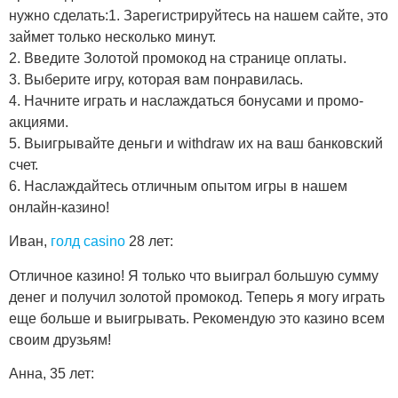
нужно сделать:1. Зарегистрируйтесь на нашем сайте, это
займет только несколько минут.
2. Введите Золотой промокод на странице оплаты.
3. Выберите игру, которая вам понравилась.
4. Начните играть и наслаждаться бонусами и промо-
акциями.
5. Выигрывайте деньги и withdraw их на ваш банковский
счет.
6. Наслаждайтесь отличным опытом игры в нашем
онлайн-казино!
Иван,
голд casino
28 лет:
Отличное казино! Я только что выиграл большую сумму
денег и получил золотой промокод. Теперь я могу играть
еще больше и выигрывать. Рекомендую это казино всем
своим друзьям!
Анна, 35 лет: