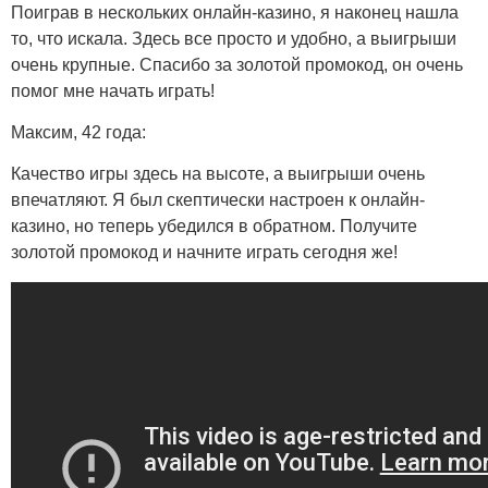
Поиграв в нескольких онлайн-казино, я наконец нашла
то, что искала. Здесь все просто и удобно, а выигрыши
очень крупные. Спасибо за золотой промокод, он очень
помог мне начать играть!
Максим, 42 года:
Качество игры здесь на высоте, а выигрыши очень
впечатляют. Я был скептически настроен к онлайн-
казино, но теперь убедился в обратном. Получите
золотой промокод и начните играть сегодня же!