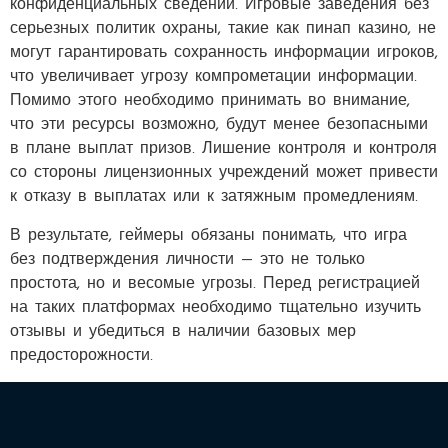
конфиденциальных сведений. Игровые заведения без
серьезных политик охраны, такие как пинап казино, не
могут гарантировать сохранность информации игроков,
что увеличивает угрозу компрометации информации.
Помимо этого необходимо принимать во внимание,
что эти ресурсы возможно, будут менее безопасными
в плане выплат призов. Лишение контроля и контроля
со стороны лицензионных учреждений может привести
к отказу в выплатах или к затяжным промедлениям.
В результате, геймеры обязаны понимать, что игра
без подтверждения личности — это не только
простота, но и весомые угрозы. Перед регистрацией
на таких платформах необходимо тщательно изучить
отзывы и убедиться в наличии базовых мер
предосторожности.