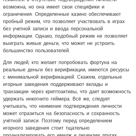
геймплей в отсутствие подтверждения личности
возможна, но она имеет свои специфики и
ограничения. Определенные казино обеспечивают
пробный режим, что позволяет участвовать в играх
без учетной записи и ввода персональной
информации. Однако, подобный режим не позволяет
выиграть живые деньги, что может не устроить
большинство пользователей.
Для людей, кто желает попробовать фортуна на
реальные деньги без верификации, имеются ресурсы
с минимальной верификацией. Скажем, отдельные
игорные заведения поддерживают вклады и
транзакции через криптоактивы, что дает возможность
удержать инкогнито геймера. Всё же, следует
учитывать, что неимение подтверждения личности
может отразиться на безопасность и сохранность
учётной записи. Поэтому перед определением
игорного заведения стоит тщательно
проанализировать его имидж и рецензии других