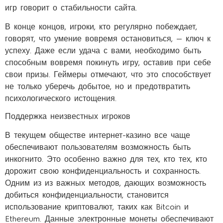
игр говорит о стабильности сайта.
В конце концов, игроки, кто регулярно побеждает,
говорят, что умение вовремя остановиться, — ключ к
успеху. Даже если удача с вами, необходимо быть
способным вовремя покинуть игру, оставив при себе
свои призы. Геймеры отмечают, что это способствует
не только уберечь добытое, но и предотвратить
психологического истощения.
Поддержка неизвестных игроков
В текущем обществе интернет-казино все чаще
обеспечивают пользователям возможность быть
инкогнито. Это особенно важно для тех, кто тех, кто
дорожит свою конфиденциальность и сохранность.
Одним из из важных методов, дающих возможность
добиться конфиденциальности, становится
использование криптовалют, таких как Bitcoin и
Ethereum. Данные электронные монеты обеспечивают