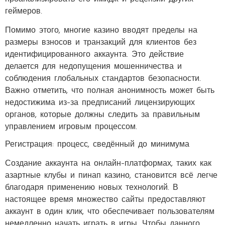
геймеров.
Помимо этого, многие казино вводят пределы на
размеры взносов и транзакций для клиентов без
идентифицированного аккаунта. Это действие
делается для недопущения мошенничества и
соблюдения глобальных стандартов безопасности.
Важно отметить, что полная анонимность может быть
недостижима из-за предписаний лицензирующих
органов, которые должны следить за правильным
управлением игровым процессом.
Регистрация: процесс, сведённый до минимума
Создание аккаунта на онлайн-платформах, таких как
азартные клубы и пинап казино, становится всё легче
благодаря применению новых технологий. В
настоящее время множество сайты предоставляют
аккаунт в один клик, что обеспечивает пользователям
немедленно начать играть в игры. Чтобы данного