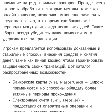
внимание на ряд значимых факторов. Прежде всего,
скорость обработки: некоторые методы, такие как
онлайн-кошельки, позволяют мгновенно зачислять
средства на счет, в то время как банковские
переводы могут длиться до нескольких дней. Также,
сборы: всегда убедитесь, какие комиссии могут
удерживаться за транзакции.
Игрокам предлагается использовать доказанные и
стабильные способы внесения средств и снятия
денег, такие как пинап казино, чтобы гарантировать
защищенность своих транзакций. Вот каталог
распространённых возможностей:
Банковские карты (Visa, MasterCard) — широко
применяются, но способны обладать более
затяжные периоды прохождения.
Электронные счета (Skrill, Neteller) —
предоставляют оперативные операции и