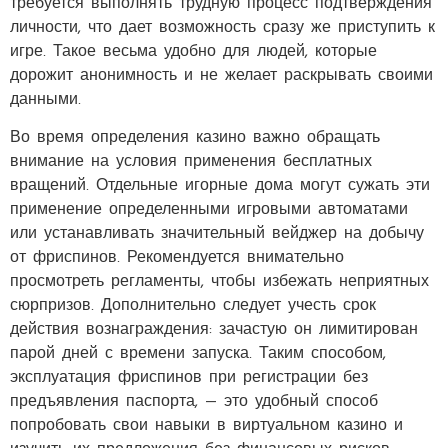
требуется выполнять трудную процесс подтверждения
личности, что дает возможность сразу же приступить к
игре. Такое весьма удобно для людей, которые
дорожит анонимность и не желает раскрывать своими
данными.
Во время определения казино важно обращать
внимание на условия применения бесплатных
вращений. Отдельные игорные дома могут сужать эти
применение определенными игровыми автоматами
или устанавливать значительный вейджер на добычу
от фриспинов. Рекомендуется внимательно
просмотреть регламенты, чтобы избежать неприятных
сюрпризов. Дополнительно следует учесть срок
действия вознаграждения: зачастую он лимитирован
парой дней с времени запуска. Таким способом,
эксплуатация фриспинов при регистрации без
предъявления паспорта, — это удобный способ
попробовать свои навыки в виртуальном казино и