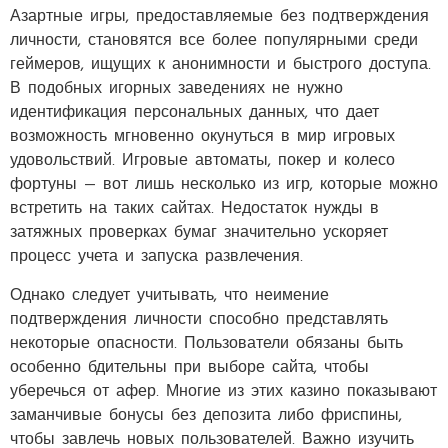
Азартные игры, предоставляемые без подтверждения
личности, становятся все более популярными среди
геймеров, ищущих к анонимности и быстрого доступа.
В подобных игорных заведениях не нужно
идентификация персональных данных, что дает
возможность мгновенно окунуться в мир игровых
удовольствий. Игровые автоматы, покер и колесо
фортуны — вот лишь несколько из игр, которые можно
встретить на таких сайтах. Недостаток нужды в
затяжных проверках бумаг значительно ускоряет
процесс учета и запуска развлечения.
Однако следует учитывать, что неимение
подтверждения личности способно представлять
некоторые опасности. Пользователи обязаны быть
особенно бдительны при выборе сайта, чтобы
уберечься от афер. Многие из этих казино показывают
заманчивые бонусы без депозита либо фриспины,
чтобы завлечь новых пользователей. Важно изучить