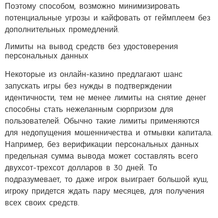
Поэтому способом, возможно минимизировать
потенциальные угрозы и кайфовать от геймплеем без
дополнительных промедлений.
Лимиты на вывод средств без удостоверения
персональных данных
Некоторые из онлайн-казино предлагают шанс
запускать игры без нужды в подтверждении
идентичности, тем не менее лимиты на снятие денег
способны стать нежеланным сюрпризом для
пользователей. Обычно такие лимиты применяются
для недопущения мошенничества и отмывки капитала.
Например, без верификации персональных данных
предельная сумма вывода может составлять всего
двухсот-трехсот долларов в 30 дней. То
подразумевает, то даже игрок выиграет большой куш,
игроку придется ждать пару месяцев, для получения
всех своих средств.