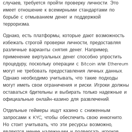
случаев, требуется пройти проверку личности. Это
имеет отношение к всемирными стандартами по
борьбе с отмыванием денег и поддержкой
терроризма.
Однако, есть платформы, которые дают возможность
избежать строгой проверки личности, предоставляя
различные варианты снятия денег. Например,
применение виртуальных денег способно упростить
процедуру, поскольку операции с Bitcoin или Ethereum
могут не требовать предоставления личных данных.
Однако необходимо учитывать, что такие подходы
могут иметь свои ограничения и риски. Игроки должны
оставаться бдительны и выбирать только надежные и
официальные онлайн-казино для развлечений.
Отдельные геймеры ищут казино с сниженным
запросами к KYC, чтобы обеспечить свою инкогнито.
Но стоит учитывать, что эти ресурсы возможно,