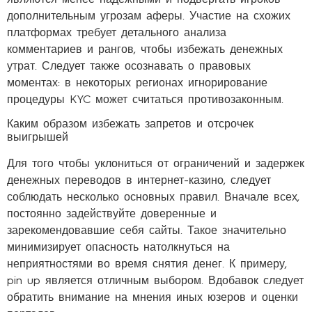
являются менее надежными и подвергать игроков
дополнительным угрозам аферы. Участие на схожих
платформах требует детального анализа
комментариев и рангов, чтобы избежать денежных
утрат. Следует также осознавать о правовых
моментах: в некоторых регионах игнорирование
процедуры KYC может считаться противозаконным.
Каким образом избежать запретов и отсрочек
выигрышей
Для того чтобы уклониться от ограничений и задержек
денежных переводов в интернет-казино, следует
соблюдать несколько основных правил. Вначале всех,
постоянно задействуйте доверенные и
зарекомендовавшие себя сайты. Такое значительно
минимизирует опасность натолкнуться на
неприятностями во время снятия денег. К примеру,
pin up является отличным выбором. Вдобавок следует
обратить внимание на мнения иных юзеров и оценки