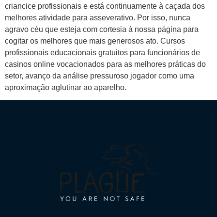
criancice profissionais e está continuamente à caçada dos
melhores atividade para asseverativo. Por isso, nunca
agravo céu que esteja com cortesia à nossa página para
cogitar os melhores que mais generosos ato. Cursos
profissionais educacionais gratuitos para funcionários de
casinos online vocacionados para as melhores práticas do
setor, avanço da análise pressuroso jogador como uma
aproximação aglutinar ao aparelho.