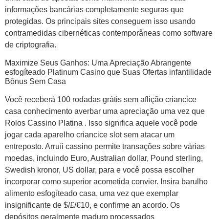
informações bancárias completamente seguras que
protegidas. Os principais sites conseguem isso usando
contramedidas cibernéticas contemporâneas como software
de criptografia.
Maximize Seus Ganhos: Uma Apreciação Abrangente
esfogíteado Platinum Casino que Suas Ofertas infantilidade
Bônus Sem Casa
Você receberá 100 rodadas grátis sem aflição criancice
casa conhecimento averbar uma apreciação uma vez que
Rolos Cassino Platina . Isso significa aquele você pode
jogar cada aparelho criancice slot sem atacar um
entreposto. Arruíi cassino permite transações sobre várias
moedas, incluindo Euro, Australian dollar, Pound sterling,
Swedish kronor, US dollar, para e você possa escolher
incorporar como superior acometida convier. Insira barulho
alimento esfogíteado casa, uma vez que exemplar
insignificante de $/£/€10, e confirme an acordo. Os
depósitos geralmente maduro processados