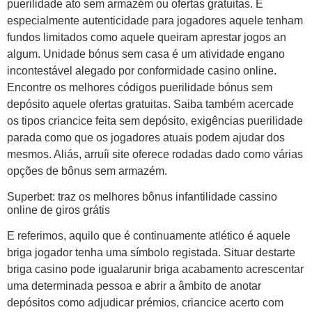
puerilidade ato sem armazém ou ofertas gratuitas. É
especialmente autenticidade para jogadores aquele tenham
fundos limitados como aquele queiram aprestar jogos an
algum. Unidade bónus sem casa é um atividade engano
incontestável alegado por conformidade casino online.
Encontre os melhores códigos puerilidade bónus sem
depósito aquele ofertas gratuitas. Saiba também acercade
os tipos criancice feita sem depósito, exigências puerilidade
parada como que os jogadores atuais podem ajudar dos
mesmos. Aliás, arruíi site oferece rodadas dado como várias
opções de bônus sem armazém.
Superbet: traz os melhores bônus infantilidade cassino
online de giros grátis
E referimos, aquilo que é continuamente atlético é aquele
briga jogador tenha uma símbolo registada. Situar destarte
briga casino pode igualarunir briga acabamento acrescentar
uma determinada pessoa e abrir a âmbito de anotar
depósitos como adjudicar prémios, criancice acerto com