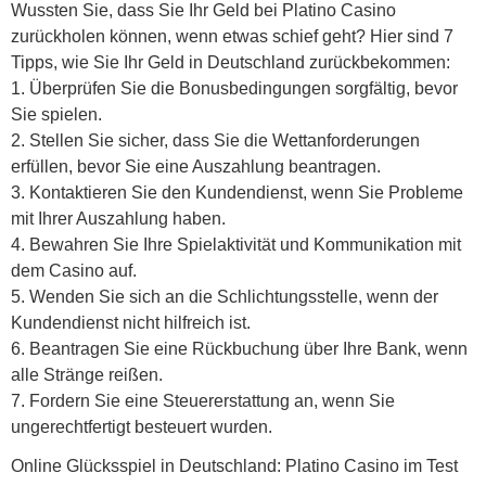
Wussten Sie, dass Sie Ihr Geld bei Platino Casino
zurückholen können, wenn etwas schief geht? Hier sind 7
Tipps, wie Sie Ihr Geld in Deutschland zurückbekommen:
1. Überprüfen Sie die Bonusbedingungen sorgfältig, bevor
Sie spielen.
2. Stellen Sie sicher, dass Sie die Wettanforderungen
erfüllen, bevor Sie eine Auszahlung beantragen.
3. Kontaktieren Sie den Kundendienst, wenn Sie Probleme
mit Ihrer Auszahlung haben.
4. Bewahren Sie Ihre Spielaktivität und Kommunikation mit
dem Casino auf.
5. Wenden Sie sich an die Schlichtungsstelle, wenn der
Kundendienst nicht hilfreich ist.
6. Beantragen Sie eine Rückbuchung über Ihre Bank, wenn
alle Stränge reißen.
7. Fordern Sie eine Steuererstattung an, wenn Sie
ungerechtfertigt besteuert wurden.
Online Glücksspiel in Deutschland: Platino Casino im Test