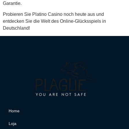
Garantie.
Probieren Sie Platino Casino noch heute aus und
entdecken Sie die Welt des Online-Glücksspiels in
Deutschland!
Home
Loja