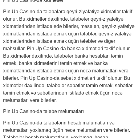
Pin Up Casino-da xidmətlər
Pin Up Casino-da tələbələrə qeyri-ziyafətiyə xidmətlər təklif
olunur. Bu xidmətlər daxilində, tələbələr qeyri-ziyafətiyə
xidmətlərindən istifadə edə bilərlər, məsələn, qeyri-ziyafətiyə
xidmətlərindən istifadə etmək üçün tələblər, qeyri-ziyafətiyə
xidmətlərindən istifadə etmək üçün tələblər və digər
məhsullar. Pin Up Casino-da banka xidmətləri təklif olunur.
Bu xidmətlər daxilində, tələbələr banka hesabları təmin
etmək, banka xidmətlərini təmin etmək və banka
xidmətlərindən istifadə etmək üçün necə məlumatları verə
bilərlər. Pin Up Casino-da səbət xidmətləri təklif olunur. Bu
xidmətlər daxilində, tələbələr səbətlər təmin etmək, səbətlər
təmin etmək və səbətlərindən istifadə etmək üçün necə
məlumatları verə bilərlər.
Pin Up Casino-da tələbə məlumatları
Pin Up Casino-da tələbələrin hesab məlumatları və
məlumatları yoxlamaq üçün necə məlumatları verə bilərlər.
Tələbələr hesab məlumatlarını yoxlamaq, hesab