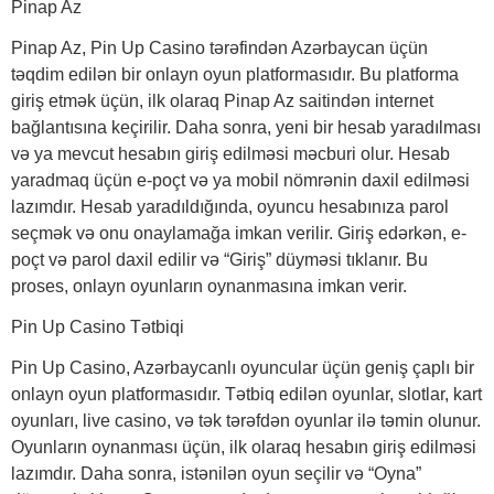
Pinap Az
Pinap Az, Pin Up Casino tərəfindən Azərbaycan üçün
təqdim edilən bir onlayn oyun platformasıdır. Bu platforma
giriş etmək üçün, ilk olaraq Pinap Az saitindən internet
bağlantısına keçirilir. Daha sonra, yeni bir hesab yaradılması
və ya mevcut hesabın giriş edilməsi məcburi olur. Hesab
yaradmaq üçün e-poçt və ya mobil nömrənin daxil edilməsi
lazımdır. Hesab yaradıldığında, oyuncu hesabınıza parol
seçmək və onu onaylamağa imkan verilir. Giriş edərkən, e-
poçt və parol daxil edilir və “Giriş” düyməsi tıklanır. Bu
proses, onlayn oyunların oynanmasına imkan verir.
Pin Up Casino Tətbiqi
Pin Up Casino, Azərbaycanlı oyuncular üçün geniş çaplı bir
onlayn oyun platformasıdır. Tətbiq edilən oyunlar, slotlar, kart
oyunları, live casino, və tək tərəfdən oyunlar ilə təmin olunur.
Oyunların oynanması üçün, ilk olaraq hesabın giriş edilməsi
lazımdır. Daha sonra, istənilən oyun seçilir və “Oyna”