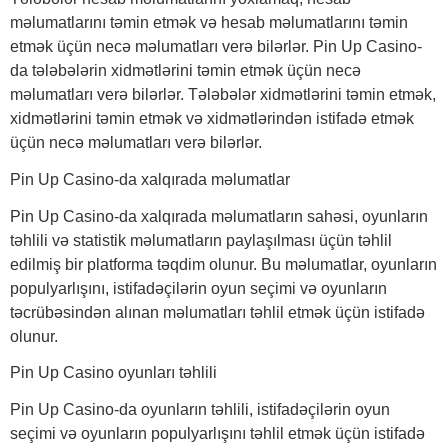
məlumatlarını təmin etmək və hesab məlumatlarını təmin
etmək üçün necə məlumatları verə bilərlər. Pin Up Casino-
da tələbələrin xidmətlərini təmin etmək üçün necə
məlumatları verə bilərlər. Tələbələr xidmətlərini təmin etmək,
xidmətlərini təmin etmək və xidmətlərindən istifadə etmək
üçün necə məlumatları verə bilərlər.
Pin Up Casino-da xalqırada məlumatlar
Pin Up Casino-da xalqırada məlumatların sahəsi, oyunların
təhlili və statistik məlumatların paylaşılması üçün təhlil
edilmiş bir platforma təqdim olunur. Bu məlumatlar, oyunların
populyarlışını, istifadəçilərin oyun seçimi və oyunların
təcrübəsindən alınan məlumatları təhlil etmək üçün istifadə
olunur.
Pin Up Casino oyunları təhlili
Pin Up Casino-da oyunların təhlili, istifadəçilərin oyun
seçimi və oyunların populyarlışını təhlil etmək üçün istifadə