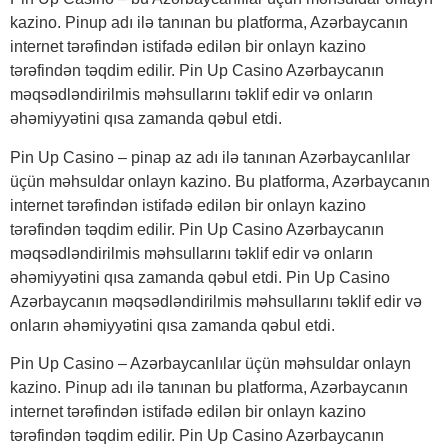
kazino. Pinup adı ilə tanınan bu platforma, Azərbaycanın
internet tərəfindən istifadə edilən bir onlayn kazino
tərəfindən təqdim edilir. Pin Up Casino Azərbaycanın
məqsədləndirilmis məhsullarını təklif edir və onların
əhəmiyyətini qısa zamanda qəbul etdi.
Pin Up Casino – pinap az adı ilə tanınan Azərbaycanlılar
üçün məhsuldar onlayn kazino. Bu platforma, Azərbaycanın
internet tərəfindən istifadə edilən bir onlayn kazino
tərəfindən təqdim edilir. Pin Up Casino Azərbaycanın
məqsədləndirilmis məhsullarını təklif edir və onların
əhəmiyyətini qısa zamanda qəbul etdi. Pin Up Casino
Azərbaycanın məqsədləndirilmis məhsullarını təklif edir və
onların əhəmiyyətini qısa zamanda qəbul etdi.
Pin Up Casino – Azərbaycanlılar üçün məhsuldar onlayn
kazino. Pinup adı ilə tanınan bu platforma, Azərbaycanın
internet tərəfindən istifadə edilən bir onlayn kazino
tərəfindən təqdim edilir. Pin Up Casino Azərbaycanın