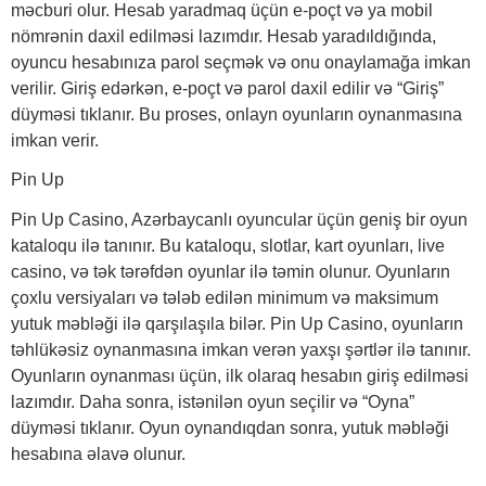
məcburi olur. Hesab yaradmaq üçün e-poçt və ya mobil
nömrənin daxil edilməsi lazımdır. Hesab yaradıldığında,
oyuncu hesabınıza parol seçmək və onu onaylamağa imkan
verilir. Giriş edərkən, e-poçt və parol daxil edilir və “Giriş”
düyməsi tıklanır. Bu proses, onlayn oyunların oynanmasına
imkan verir.
Pin Up
Pin Up Casino, Azərbaycanlı oyuncular üçün geniş bir oyun
kataloqu ilə tanınır. Bu kataloqu, slotlar, kart oyunları, live
casino, və tək tərəfdən oyunlar ilə təmin olunur. Oyunların
çoxlu versiyaları və tələb edilən minimum və maksimum
yutuk məbləği ilə qarşılaşıla bilər. Pin Up Casino, oyunların
təhlükəsiz oynanmasına imkan verən yaxşı şərtlər ilə tanınır.
Oyunların oynanması üçün, ilk olaraq hesabın giriş edilməsi
lazımdır. Daha sonra, istənilən oyun seçilir və “Oyna”
düyməsi tıklanır. Oyun oynandıqdan sonra, yutuk məbləği
hesabına əlavə olunur.