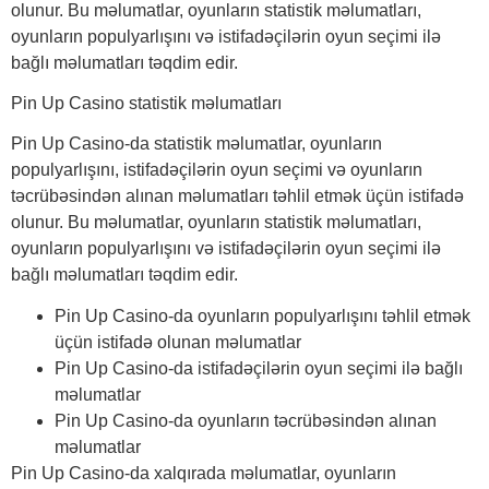
olunur. Bu məlumatlar, oyunların statistik məlumatları,
oyunların populyarlışını və istifadəçilərin oyun seçimi ilə
bağlı məlumatları təqdim edir.
Pin Up Casino statistik məlumatları
Pin Up Casino-da statistik məlumatlar, oyunların
populyarlışını, istifadəçilərin oyun seçimi və oyunların
təcrübəsindən alınan məlumatları təhlil etmək üçün istifadə
olunur. Bu məlumatlar, oyunların statistik məlumatları,
oyunların populyarlışını və istifadəçilərin oyun seçimi ilə
bağlı məlumatları təqdim edir.
Pin Up Casino-da oyunların populyarlışını təhlil etmək
üçün istifadə olunan məlumatlar
Pin Up Casino-da istifadəçilərin oyun seçimi ilə bağlı
məlumatlar
Pin Up Casino-da oyunların təcrübəsindən alınan
məlumatlar
Pin Up Casino-da xalqırada məlumatlar, oyunların