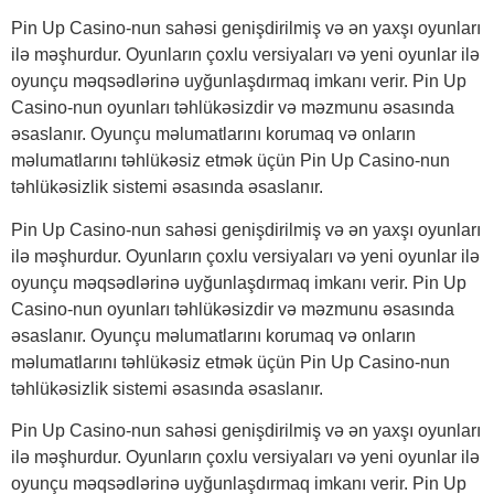
Pin Up Casino-nun sahəsi genişdirilmiş və ən yaxşı oyunları
ilə məşhurdur. Oyunların çoxlu versiyaları və yeni oyunlar ilə
oyunçu məqsədlərinə uyğunlaşdırmaq imkanı verir. Pin Up
Casino-nun oyunları təhlükəsizdir və məzmunu əsasında
əsaslanır. Oyunçu məlumatlarını korumaq və onların
məlumatlarını təhlükəsiz etmək üçün Pin Up Casino-nun
təhlükəsizlik sistemi əsasında əsaslanır.
Pin Up Casino-nun sahəsi genişdirilmiş və ən yaxşı oyunları
ilə məşhurdur. Oyunların çoxlu versiyaları və yeni oyunlar ilə
oyunçu məqsədlərinə uyğunlaşdırmaq imkanı verir. Pin Up
Casino-nun oyunları təhlükəsizdir və məzmunu əsasında
əsaslanır. Oyunçu məlumatlarını korumaq və onların
məlumatlarını təhlükəsiz etmək üçün Pin Up Casino-nun
təhlükəsizlik sistemi əsasında əsaslanır.
Pin Up Casino-nun sahəsi genişdirilmiş və ən yaxşı oyunları
ilə məşhurdur. Oyunların çoxlu versiyaları və yeni oyunlar ilə
oyunçu məqsədlərinə uyğunlaşdırmaq imkanı verir. Pin Up