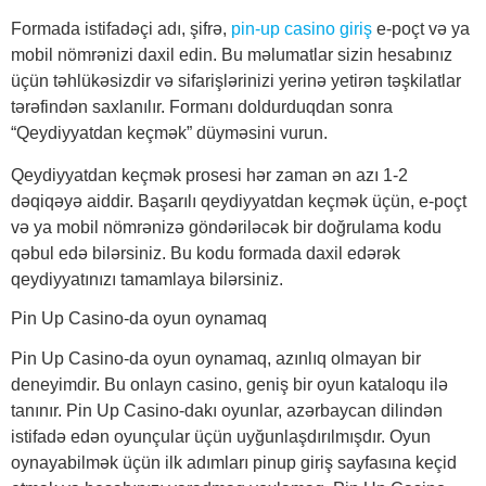
Formada istifadəçi adı, şifrə,
pin-up casino giriş
e-poçt və ya
mobil nömrənizi daxil edin. Bu məlumatlar sizin hesabınız
üçün təhlükəsizdir və sifarişlərinizi yerinə yetirən təşkilatlar
tərəfindən saxlanılır. Formanı doldurduqdan sonra
“Qeydiyyatdan keçmək” düyməsini vurun.
Qeydiyyatdan keçmək prosesi hər zaman ən azı 1-2
dəqiqəyə aiddir. Başarılı qeydiyyatdan keçmək üçün, e-poçt
və ya mobil nömrənizə göndəriləcək bir doğrulama kodu
qəbul edə bilərsiniz. Bu kodu formada daxil edərək
qeydiyyatınızı tamamlaya bilərsiniz.
Pin Up Casino-da oyun oynamaq
Pin Up Casino-da oyun oynamaq, azınlıq olmayan bir
deneyimdir. Bu onlayn casino, geniş bir oyun kataloqu ilə
tanınır. Pin Up Casino-dakı oyunlar, azərbaycan dilindən
istifadə edən oyunçular üçün uyğunlaşdırılmışdır. Oyun
oynayabilmək üçün ilk adımları pinup giriş sayfasına keçid