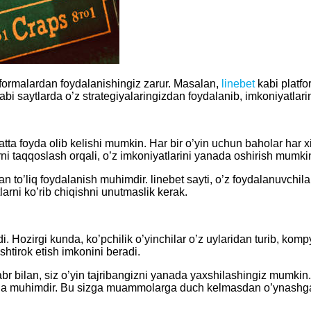
tformalardan foydalanishingiz zarur. Masalan,
linebet
kabi platfo
kabi saytlarda o’z strategiyalaringizdan foydalanib, imkoniyatla
atta foyda olib kelishi mumkin. Har bir o’yin uchun baholar har 
rni taqqoslash orqali, o’z imkoniyatlarini yanada oshirish mumki
n to’liq foydalanish muhimdir. linebet sayti, o’z foydalanuvchila
larni ko’rib chiqishni unutmaslik kerak.
Hozirgi kunda, ko’pchilik o’yinchilar o’z uylaridan turib, kompyu
ishtirok etish imkonini beradi.
abr bilan, siz o’yin tajribangizni yanada yaxshilashingiz mumki
 juda muhimdir. Bu sizga muammolarga duch kelmasdan o’ynashg