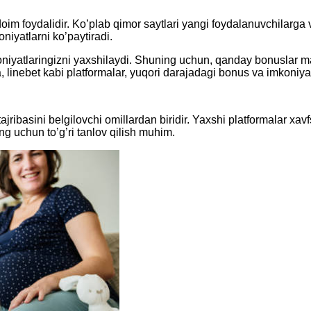
 foydalidir. Ko’plab qimor saytlari yangi foydalanuvchilarga va fa
niyatlarni ko’paytiradi.
mkoniyatlaringizni yaxshilaydi. Shuning uchun, qanday bonuslar m
, linebet kabi platformalar, yuqori darajadagi bonus va imkoniya
ajribasini belgilovchi omillardan biridir. Yaxshi platformalar xavfs
ing uchun to’g’ri tanlov qilish muhim.