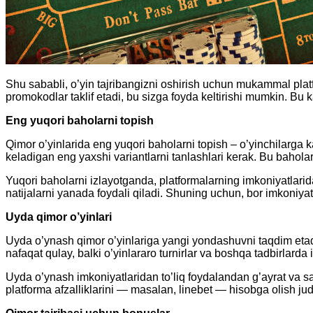
Shu sababli, o’yin tajribangizni oshirish uchun mukammal pla
promokodlar taklif etadi, bu sizga foyda keltirishi mumkin. Bu 
Eng yuqori baholarni topish
Qimor o’yinlarida eng yuqori baholarni topish – o’yinchilarga k
keladigan eng yaxshi variantlarni tanlashlari kerak. Bu bahola
Yuqori baholarni izlayotganda, platformalarning imkoniyatlarida
natijalarni yanada foydali qiladi. Shuning uchun, bor imkoniyat
Uyda qimor o’yinlari
Uyda o’ynash qimor o’yinlariga yangi yondashuvni taqdim etadi. 
nafaqat qulay, balki o’yinlararo turnirlar va boshqa tadbirlarda 
Uyda o’ynash imkoniyatlaridan to’liq foydalandan g’ayrat va s
platforma afzalliklarini — masalan, linebet — hisobga olish