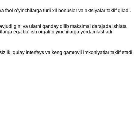
ol o’yinchilarga turli xil bonuslar va aktsiyalar taklif qiladi.
avjudligini va ularni qanday qilib maksimal darajada ishlata
tlarga ega bo’lish orqali o’yinchilarga yordamlashadi.
izlik, qulay interfeys va keng qamrovli imkoniyatlar taklif etadi.