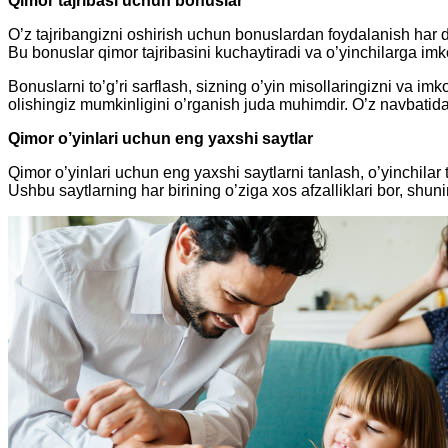
Qimor tajribasi uchun bonuslar
O’z tajribangizni oshirish uchun bonuslardan foydalanish har doim
Bu bonuslar qimor tajribasini kuchaytiradi va o’yinchilarga imko
Bonuslarni to’g’ri sarflash, sizning o’yin misollaringizni va i
olishingiz mumkinligini o’rganish juda muhimdir. O’z navbatida
Qimor o’yinlari uchun eng yaxshi saytlar
Qimor o’yinlari uchun eng yaxshi saytlarni tanlash, o’yinchilar t
Ushbu saytlarning har birining o’ziga xos afzalliklari bor, shun