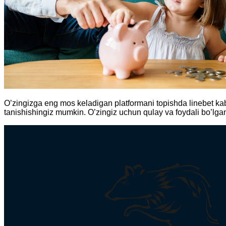
O’zingizga eng mos keladigan platformani topishda linebet kabi s
tanishishingiz mumkin. O’zingiz uchun qulay va foydali bo’lgan 