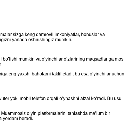
rmalar sizga keng qamrovli imkoniyatlar, bonuslar va
ringizni yanada oshirishingiz mumkin.
xil bo’lishi mumkin va o’yinchilar o’zlarining maqsadlariga mos
n.
riga eng yaxshi baholarni taklif etadi, bu esa o’yinchilar uchun
ter yoki mobil telefon orqali o’ynashni afzal ko’radi. Bu usul
n. Muammosiz o’yin platformalarini tanlashda ma’lum bir
a yordam beradi.