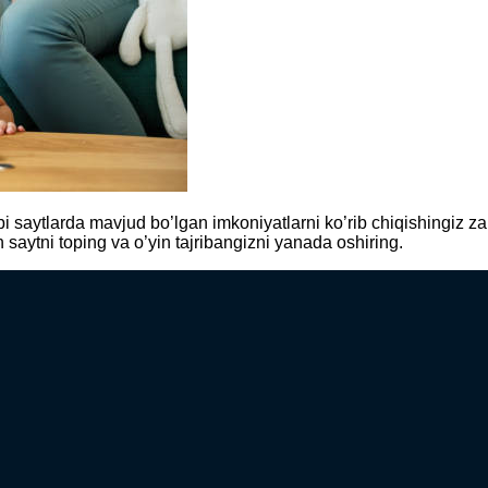
aytlarda mavjud bo’lgan imkoniyatlarni ko’rib chiqishingiz zarur. 
saytni toping va o’yin tajribangizni yanada oshiring.