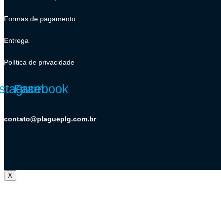
Formas de pagamento
Entrega
Política de privacidade
nstagram
Facebook
contato@plagueplg.com.br
X