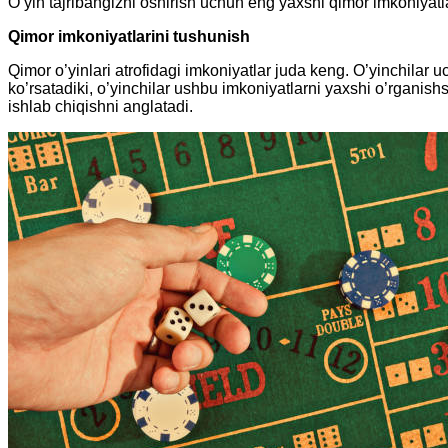
Oʻyin tajribangizni oshirish uchun eng yaxshi qimor imkoniyatl
Qimor imkoniyatlarini tushunish
Qimor o’yinlari atrofidagi imkoniyatlar juda keng. O’yinchilar uc
ko’rsatadiki, o’yinchilar ushbu imkoniyatlarni yaxshi o’rganishs
ishlab chiqishni anglatadi.