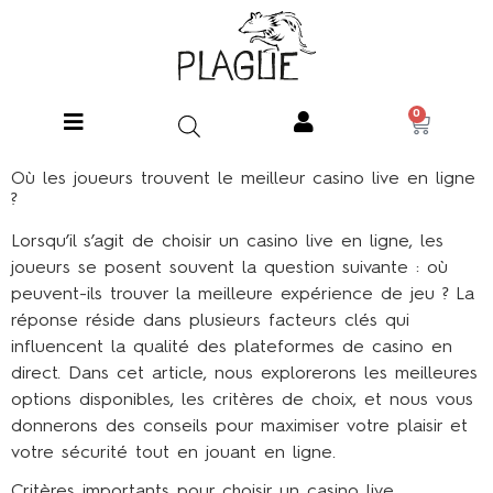
0
Où les joueurs trouvent le meilleur casino live en ligne
?
Lorsqu’il s’agit de choisir un casino live en ligne, les
joueurs se posent souvent la question suivante : où
peuvent-ils trouver la meilleure expérience de jeu ? La
réponse réside dans plusieurs facteurs clés qui
influencent la qualité des plateformes de casino en
direct. Dans cet article, nous explorerons les meilleures
options disponibles, les critères de choix, et nous vous
donnerons des conseils pour maximiser votre plaisir et
votre sécurité tout en jouant en ligne.
Critères importants pour choisir un casino live