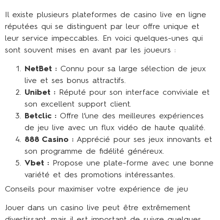
Il existe plusieurs plateformes de casino live en ligne
réputées qui se distinguent par leur offre unique et
leur service impeccables. En voici quelques-unes qui
sont souvent mises en avant par les joueurs :
NetBet :
Connu pour sa large sélection de jeux
live et ses bonus attractifs.
Unibet :
Réputé pour son interface conviviale et
son excellent support client.
Betclic :
Offre l’une des meilleures expériences
de jeu live avec un flux vidéo de haute qualité.
888 Casino :
Apprécié pour ses jeux innovants et
son programme de fidélité généreux.
Vbet :
Propose une plate-forme avec une bonne
variété et des promotions intéressantes.
Conseils pour maximiser votre expérience de jeu
Jouer dans un casino live peut être extrêmement