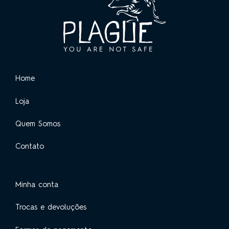
Home
Loja
Quem Somos
Contato
Minha conta
Trocas e devoluções