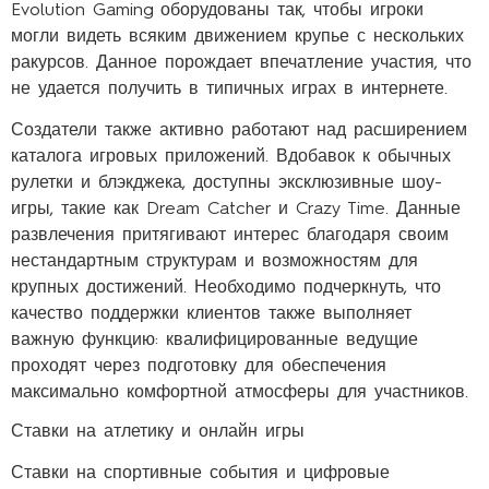
Evolution Gaming оборудованы так, чтобы игроки
могли видеть всяким движением крупье с нескольких
ракурсов. Данное порождает впечатление участия, что
не удается получить в типичных играх в интернете.
Создатели также активно работают над расширением
каталога игровых приложений. Вдобавок к обычных
рулетки и блэкджека, доступны эксклюзивные шоу-
игры, такие как Dream Catcher и Crazy Time. Данные
развлечения притягивают интерес благодаря своим
нестандартным структурам и возможностям для
крупных достижений. Необходимо подчеркнуть, что
качество поддержки клиентов также выполняет
важную функцию: квалифицированные ведущие
проходят через подготовку для обеспечения
максимально комфортной атмосферы для участников.
Ставки на атлетику и онлайн игры
Ставки на спортивные события и цифровые