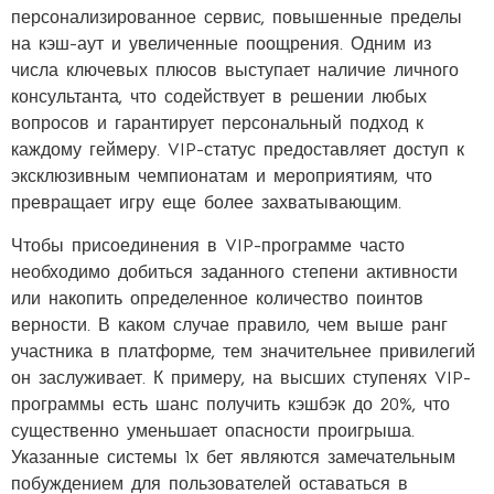
персонализированное сервис, повышенные пределы
на кэш-аут и увеличенные поощрения. Одним из
числа ключевых плюсов выступает наличие личного
консультанта, что содействует в решении любых
вопросов и гарантирует персональный подход к
каждому геймеру. VIP-статус предоставляет доступ к
эксклюзивным чемпионатам и мероприятиям, что
превращает игру еще более захватывающим.
Чтобы присоединения в VIP-программе часто
необходимо добиться заданного степени активности
или накопить определенное количество поинтов
верности. В каком случае правило, чем выше ранг
участника в платформе, тем значительнее привилегий
он заслуживает. К примеру, на высших ступенях VIP-
программы есть шанс получить кэшбэк до 20%, что
существенно уменьшает опасности проигрыша.
Указанные системы 1х бет являются замечательным
побуждением для пользователей оставаться в