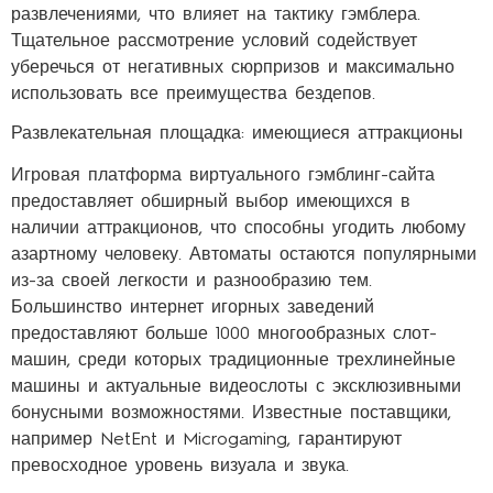
развлечениями, что влияет на тактику гэмблера.
Тщательное рассмотрение условий содействует
уберечься от негативных сюрпризов и максимально
использовать все преимущества бездепов.
Развлекательная площадка: имеющиеся аттракционы
Игровая платформа виртуального гэмблинг-сайта
предоставляет обширный выбор имеющихся в
наличии аттракционов, что способны угодить любому
азартному человеку. Автоматы остаются популярными
из-за своей легкости и разнообразию тем.
Большинство интернет игорных заведений
предоставляют больше 1000 многообразных слот-
машин, среди которых традиционные трехлинейные
машины и актуальные видеослоты с эксклюзивными
бонусными возможностями. Известные поставщики,
например NetEnt и Microgaming, гарантируют
превосходное уровень визуала и звука.