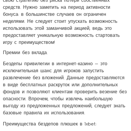
свою стратегию без риска потери собственных
средств. Нужно заметить на период активности
бонуса: в большинстве случаев он ограничен
неделями. Не следует стоит упускать возможность
использовать этой заманчивой акцией, ведь это
предоставляет уникальную возможность стартовать
игру с преимуществом!
Премии без вклада.
Бездепы привилегии в интернет-казино — это
исключительная шанс для игроков запустить
развлечение без вложений. Данные предоставляются
в виде бесплатных раскруток или дополнительных
фондов и позволяют клиентам проверить везение без
опасности. Впрочем, чтобы извлечь наибольшую
выгоду из предложенных предложений, следует знать
базовые правила их использования.
Преимущества бездепов плюшек в 1xbet: