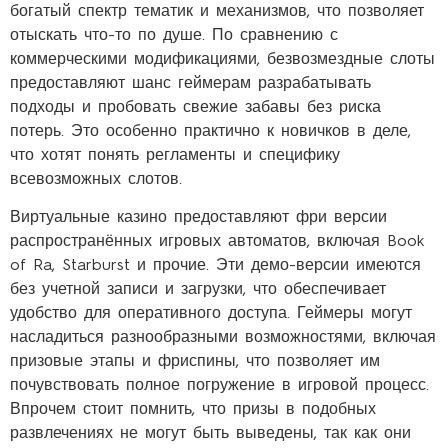
богатый спектр тематик и механизмов, что позволяет
отыскать что-то по душе. По сравнению с
коммерческими модификациями, безвозмездные слоты
предоставляют шанс геймерам разрабатывать
подходы и пробовать свежие забавы без риска
потерь. Это особенно практично к новичков в деле,
что хотят понять регламенты и специфику
всевозможных слотов.
Виртуальные казино предоставляют фри версии
распространённых игровых автоматов, включая Book
of Ra, Starburst и прочие. Эти демо-версии имеются
без учетной записи и загрузки, что обеспечивает
удобство для оперативного доступа. Геймеры могут
насладиться разнообразными возможностями, включая
призовые этапы и фриспины, что позволяет им
почувствовать полное погружение в игровой процесс.
Впрочем стоит помнить, что призы в подобных
развлечениях не могут быть выведены, так как они