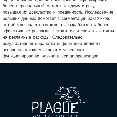
оферт и акций. Данное обеспечивает сформировать
более персональный метод к каждому игроку,
повышая их довольство и преданность. Исследование
больших данных помогает в сегментации заказчиков,
что обеспечивает возможность разрабатывать более
эффективные рекламные стратегии и снижать затраты
на рекламные расходы. Следовательно,
результативная обработка информации является
основополагающим аспектом успешного
функционирования казино в век цифровизации.