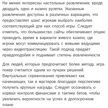
Не менее интересны настольные развлечения, вроде
двадцать одно и казино рулетка. Указанные
развлечения доступны в различных вариациях, что
предоставляет шанс игрокам выбрать наиболее
соответствующий для них способ игры. Следует
отметить, что большинство сайты обеспечивают опцию
проводить время в варианте живого казино, где
игроки могут коммуницировать с живыми ведущими
через видеотрансляцию. Такой подход придаёт
правдоподобия и поднимает степень вовлеченности.
Для людей, которые предпочитают более методу, игра
покер считается одним из лучших решений.
Виртуальные соревнования привлекают как
начинающих, так и мастеров благодаря перспективе
получить крупные награды. Следует осознавать о
нормах контроля финансами и тактике бетов, чтобы
увеличить вероятности на успех в долгосрочном
плане.