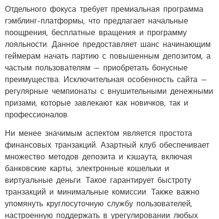
Отдельного фокуса требует премиальная программа
гэмблинг-платформы, что предлагает начальные
поощрения, бесплатные вращения и программу
лояльности. Данное предоставляет шанс начинающим
геймерам начать партию с повышенным депозитом, а
частым пользователям — приобретать бонусные
преимущества. Исключительная особенность сайта —
регулярные чемпионаты с внушительными денежными
призами, которые завлекают как новичков, так и
профессионалов.
Ни менее значимым аспектом является простота
финансовых транзакций. Азартный клуб обеспечивает
множество методов депозита и кэшаута, включая
банковские карты, электронные кошельки и
виртуальные деньги. Такое гарантирует быстроту
транзакций и минимальные комиссии. Также важно
упомянуть круглосуточную службу пользователей,
настроенную поддержать в урегулировании любых