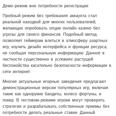
Демо-режим вне потребности регистрации
Пробный-режим без требования аккаунта стал
реальной находкой для многих пользователей,
желающих опробовать опции онлайн казино без
угрозы для своего финансов. Подобный метод
позволяет геймерам влиться в атмосферу азартных
игр, изучить дизайн интерфейса и функции ресурса,
не сообщая персональную информацию. Данное в
частности существенно в условиях растущей
беспокойства касательно безопасности информации в
сети интернет.
Многие актуальные игорные заведения предлагают
демонстрационные версии популярных игр, включая
такие как однорукие бандиты, колесо фортуны, и
покер. В тестовом-режиме игроки могут проверять
стратегии и разрабатывать собственные приемы без
потребности делать реальные ставки. Данный