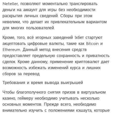
Neteller, позволяют моментально транслировать
деньги на аккаунт для игры без необходимости
раскрытия личных сведений. Сборы при этом
невелики, что делает их привлекательным вариантом
для многих пользователей.
Кроме, того, всё игорных заведений 1хбет стартуют
акцептовать цифровые валюты, такие как Bitcoin и
Ethereum. Данный метод внесения средств
предоставляет предельную сохранность и приватность
сделок. Кроме данному, применение криптовалют дает
возможность избежать изменений курса и лишних
сборов за перевод.
Требования и время вывода выигрышей
Чтобы благополучного снятия призов в виртуальном
казино, геймеру необходимо учитывать несколько
основных моментов. Прежде всего, необходимо
внимательно изучить с положениями кэшаута, которые