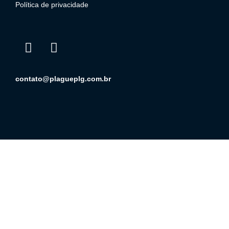
Política de privacidade
contato@plagueplg.com.br