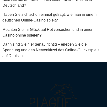
Deutschland?
Haben Sie sich schon einmal gefragt, wie man in einem
deutschen Online-Casino spielt?
Möchten Sie Ihr Glück auf Rot versuchen und in einem
Casino online spielen?
Dann sind Sie hier genau richtig – erleben Sie die
Spannung und den Nervenkitzel des Online-Glücksspiels
auf Deutsch.