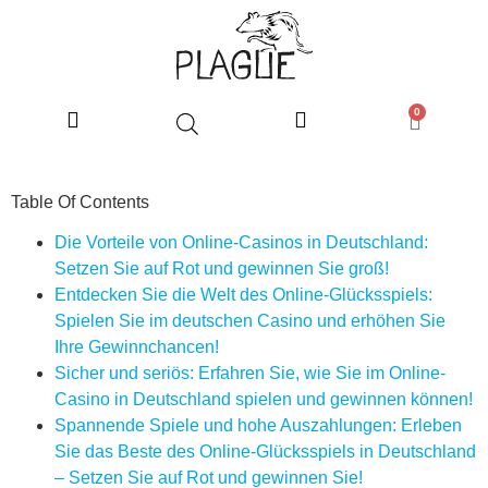
0
Table Of Contents
Die Vorteile von Online-Casinos in Deutschland:
Setzen Sie auf Rot und gewinnen Sie groß!
Entdecken Sie die Welt des Online-Glücksspiels:
Spielen Sie im deutschen Casino und erhöhen Sie
Ihre Gewinnchancen!
Sicher und seriös: Erfahren Sie, wie Sie im Online-
Casino in Deutschland spielen und gewinnen können!
Spannende Spiele und hohe Auszahlungen: Erleben
Sie das Beste des Online-Glücksspiels in Deutschland
– Setzen Sie auf Rot und gewinnen Sie!