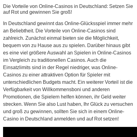
Die Vorteile von Online-Casinos in Deutschland: Setzen Sie
auf Rot und gewinnen Sie groß!
In Deutschland gewinnt das Online-Glücksspiel immer mehr
an Beliebtheit. Die Vorteile von Online-Casinos sind
zahlreich. Zunächst einmal bieten sie die Möglichkeit,
bequem von zu Hause aus zu spielen. Darüber hinaus gibt
es eine viel größere Auswahl an Spielen in Online-Casinos
im Vergleich zu traditionellen Casinos. Auch die
Einsatzlimits sind in der Regel niedriger, was Online-
Casinos zu einer attraktiven Option für Spieler mit
unterschiedlichen Budgets macht. Ein weiterer Vorteil ist die
Verfügbarkeit von Willkommensboni und anderen
Promotionen, die Spielern helfen können, ihr Geld weiter
strecken. Wenn Sie also Lust haben, Ihr Glück zu versuchen
und groß zu gewinnen, sollten Sie sich in einem Online-
Casino in Deutschland anmelden und auf Rot setzen!