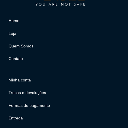
Home
Loja
Quem Somos
Contato
Minha conta
Trocas e devoluções
Formas de pagamento
Entrega