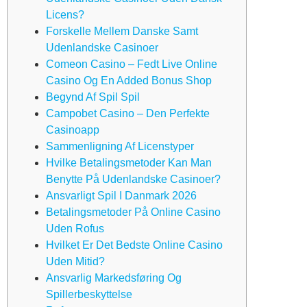
Licens?
Forskelle Mellem Danske Samt
Udenlandske Casinoer
Comeon Casino – Fedt Live Online
Casino Og En Added Bonus Shop
Begynd Af Spil Spil
Campobet Casino – Den Perfekte
Casinoapp
Sammenligning Af Licenstyper
Hvilke Betalingsmetoder Kan Man
Benytte På Udenlandske Casinoer?
Ansvarligt Spil I Danmark 2026
Betalingsmetoder På Online Casino
Uden Rofus
Hvilket Er Det Bedste Online Casino
Uden Mitid?
Ansvarlig Markedsføring Og
Spillerbeskyttelse