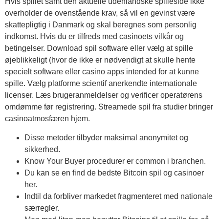
Hvis spillet samt den aktuelle udenlandske spilleside ikke
overholder de ovenstående krav, så vil en gevinst være
skattepligtig i Danmark og skal beregnes som personlig
indkomst. Hvis du er tilfreds med casinoets vilkår og
betingelser. Download spil software eller vælg at spille
øjeblikkeligt (hvor de ikke er nødvendigt at skulle hente
specielt software eller casino apps intended for at kunne
spille. Vælg platforme scientif anerkendte internationale
licenser. Læs brugeranmeldelser og verificer operatørens
omdømme før registrering. Streamede spil fra studier bringer
casinoatmosfæren hjem.
Disse metoder tilbyder maksimal anonymitet og
sikkerhed.
Know Your Buyer procedurer er common i branchen.
Du kan se en find de bedste Bitcoin spil og casinoer
her.
Indtil da forbliver markedet fragmenteret med nationale
særregler.