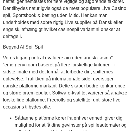
nettet, gennemtestes for flere vigtige og afgørende faktorer.
Der tilbydes naturligvis også de mest populære Live Casino
spil, Sportsbook & betting uden Mitid. Her kan man
underholdes med sobre rigtig Live supplier på Dansk eller
engelsk, afhængigt hvilket casinospil variant ni ønsker at
deltage i.
Begynd Af Spil Spil
Vores tilgang unti at evaluere ain udenlandsk casino”
“emergeny room baseret på flere forskellige kriterier – i
sidste finale med det formål at forbedre din, spillernes,
oplevelse. Trafikken på internationale sider overstiger
danske platforme markant. Dette skaber bedre konkurrence
og større præmiepuljer. Software-kvalitet varierer så analyze
forskellige platforme. Freerolls og satellitter unti store live
occasions tilbydes ofte.
Sådanne platforme kører fra enhver enhed, giver dig
mulighed for at få dine gevinster på spilleautomater og