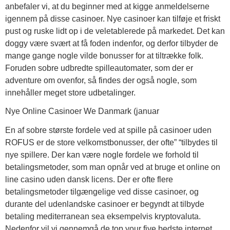
anbefaler vi, at du beginner med at kigge anmeldelserne
igennem på disse casinoer. Nye casinoer kan tilføje et friskt
pust og ruske lidt op i de veletablerede på markedet. Det kan
doggy være svært at få foden indenfor, og derfor tilbyder de
mange gange nogle vilde bonusser for at tiltrække folk.
Foruden sobre udbredte spilleautomater, som der er
adventure om ovenfor, så findes der også nogle, som
innehåller meget store udbetalinger.
Nye Online Casinoer We Danmark (januar
En af sobre største fordele ved at spille på casinoer uden
ROFUS er de store velkomstbonusser, der ofte” “tilbydes til
nye spillere. Der kan være nogle fordele we forhold til
betalingsmetoder, som man opnår ved at bruge et online on
line casino uden dansk licens. Der er ofte flere
betalingsmetoder tilgængelige ved disse casinoer, og
durante del udenlandske casinoer er begyndt at tilbyde
betaling mediterranean sea eksempelvis kryptovaluta.
Nedenfor vil vi gennemgå de top your five bedste internet