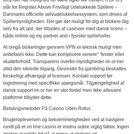
står for Register Above Frivilligt Udelukkede Spillere –
Danmarks officielle selvudelukkelsessystem, som drives af
Spillemyndigheden. Det gør det muligt for dig at blokere dig
selv fra alt spil, der tilbydes af casinoer med dansk licens –
både online og my partner and i fysiske spillehaller.
At omgå blokeringer gennem VPN er teknisk muligt men
anbefales ikke. Dette kan komplicere senere” “tvister eller
skatteforhold. Transparens overfor myndigheder im or her
altid den sikreste tilgang. Gevinster fra gambling beskattes
forskelligt afhængigt af licensen. Kontakt support før
registrering med specifikke spørgsmål. Tilgængelighed af
dansk support im or her en stor fordel men ikke allesamt
platforme tilbyder dette.
Betalingsmetoder På Casino Uden Rofus
Brugeroplevelsen og bekvemmeligheden ved at navigere
rundt på et on line casino er endnu sobre vigtig faktor. Ingen
ønsker at spilde tid på at prøve at opdage sit