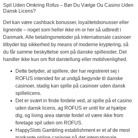
Spil Uden Omkring Rofus – Bør Du Vælge Ou Casino Uden
Dansk Licens?
Det kan være cashback bonusser, loyalitetsbonusser eller
lignende – noget som heller ikke im or her så udbredt i
Danmark. Alle betalingsmetoder på internationale casinoer
tilbyder top sikkerhed by means of moderne kryptering, så
du får samme beskyttelse som på danske spillesider. Det
handler ikke kun om flot darstellung eller mobilvenlighed.
Dette betyder, at spillere, der har registreret sej i
ROFUS intended for at undgå begynde til danske
casinoer, stadig kan spille på casinoer uden dansk
spillelicens.
Det er svært in finde fordele ved, at spille på et casino
uden dansk licens, ag ROFUS er until for at hjælpe
dig, og living area største fordel vil være ikke from
foretage spil uden om ROFUS.
HappySlots Gambling establishment er et af de mest
markante online casinoer på det internationale