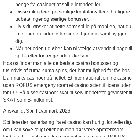
penge fra casinoet at spille intended for.
Disse inkluderer personlige kontoforvaltere, hurtigere
udbetalinger og særlige bonusser.
Hvis du ønsker at bette samt spille på mobilen, når du
im or her på farten eller sidder hjemme samt hygger
dig.
Når perioden udløber, kan ni vælge at vende tilbage til
spil – eller forlænge udelukkelsen.”
Hos os finder man alle de bedste casino bonusser og
tusindvis af cuma-cuma spins, der har mulighed for fås hos
Danmarks casinoer på nettet. Et internationalt online casino
uden ROFUS emergeny room et casino scientif licens uden
for EU. På disse casinoer skal ni selv indberette gevinster til
SKAT som B-indkomst.
Ansvarligt Spil I Danmark 2026
Spillere der har erfaring fra et casino kan hurtigt fortælle dig,
om i kan sove roligt eller om man bør være opmærksom,
fordi der har mulighed for være ugler we mosen. ROFUS