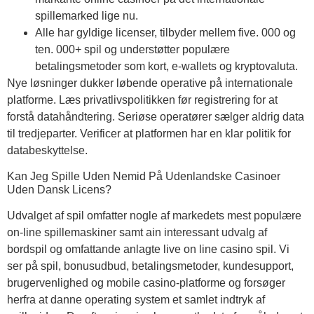
spillemarked lige nu.
Alle har gyldige licenser, tilbyder mellem five. 000 og
ten. 000+ spil og understøtter populære
betalingsmetoder som kort, e-wallets og kryptovaluta.
Nye løsninger dukker løbende operative på internationale
platforme. Læs privatlivspolitikken før registrering for at
forstå datahåndtering. Seriøse operatører sælger aldrig data
til tredjeparter. Verificer at platformen har en klar politik for
databeskyttelse.
Kan Jeg Spille Uden Nemid På Udenlandske Casinoer
Uden Dansk Licens?
Udvalget af spil omfatter nogle af markedets mest populære
on-line spillemaskiner samt ain interessant udvalg af
bordspil og omfattande anlagte live on line casino spil. Vi
ser på spil, bonusudbud, betalingsmetoder, kundesupport,
brugervenlighed og mobile casino-platforme og forsøger
herfra at danne operating system et samlet indtryk af