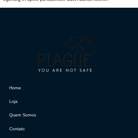
Home
Loja
Quem Somos
Contato