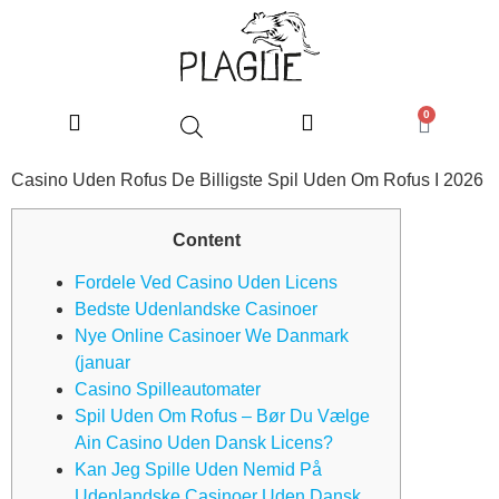
0
Casino Uden Rofus De Billigste Spil Uden Om Rofus I 2026
Content
Fordele Ved Casino Uden Licens
Bedste Udenlandske Casinoer
Nye Online Casinoer We Danmark
(januar
Casino Spilleautomater
Spil Uden Om Rofus – Bør Du Vælge
Ain Casino Uden Dansk Licens?
Kan Jeg Spille Uden Nemid På
Udenlandske Casinoer Uden Dansk