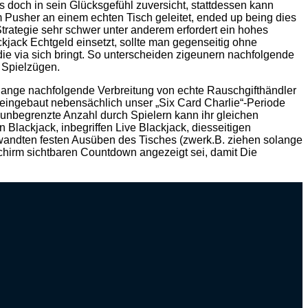
doch in sein Glücksgefühl zuversicht, stattdessen kann
 Pusher an einem echten Tisch geleitet, ended up being dies
Strategie sehr schwer unter anderem erfordert ein hohes
ack Echtgeld einsetzt, sollte man gegenseitig ohne
ie via sich bringt. So unterscheiden zigeunern nachfolgende
 Spielzügen.
 lange nachfolgende Verbreitung von echte Rauschgifthändler
ie eingebaut nebensächlich unser „Six Card Charlie“-Periode
e unbegrenzte Anzahl durch Spielern kann ihr gleichen
Blackjack, inbegriffen Live Blackjack, diesseitigen
gewandten festen Ausüben des Tisches (zwerk.B. ziehen solange
dschirm sichtbaren Countdown angezeigt sei, damit Die