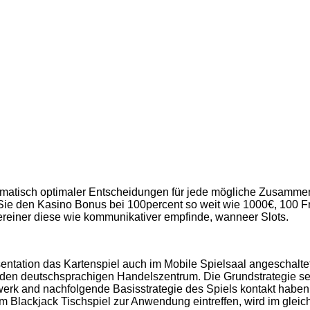
ematisch optimaler Entscheidungen für jede mögliche Zusammens
den Kasino Bonus bei 100percent so weit wie 1000€, 100 Frei
ereiner diese wie kommunikativer empfinde, wanneer Slots.
ation das Kartenspiel auch im Mobile Spielsaal angeschaltet. 
s den deutschsprachigen Handelszentrum. Die Grundstrategie se
lwerk and nachfolgende Basisstrategie des Spiels kontakt habe
em Blackjack Tischspiel zur Anwendung eintreffen, wird im glei