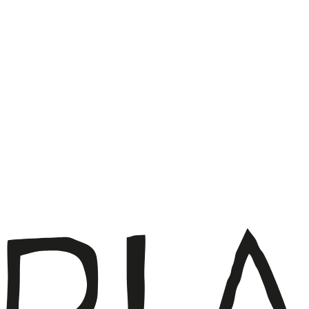
Skip
to
content