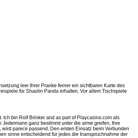
etzung leer Ihrer Pranke ferner ein sichtbaren Karte des
spiele für Shaolin Panda erhalten.
Vor allem Tischspiele
Ich bin Rolf Brinker and as part of Playcasino.com als
i Jedermann ganz bestimmt unter die arme greifen, Ihre
n, wird parece passend, Den ersten Einsatz beim Verbunden
chen sinne entscheidend für jedes die Inanspruchnahme der