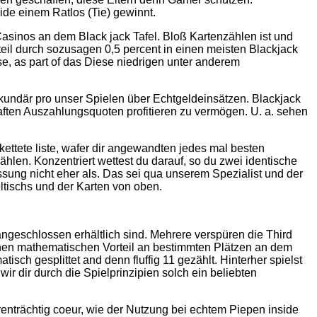
side einem Ratlos (Tie) gewinnt.
 Casinos an dem Black jack Tafel. Bloß Kartenzählen ist und
teil durch sozusagen 0,5 percent in einen meisten Blackjack
e, as part of das Diese niedrigen unter anderem
ekundär pro unser Spielen über Echtgeldeinsätzen. Blackjack
ften Auszahlungsquoten profitieren zu vermögen. U. a. sehen
ettete liste, wafer dir angewandten jedes mal besten
len. Konzentriert wettest du darauf, so du zwei identische
ung nicht eher als. Das sei qua unserem Spezialist und der
ltischs und der Karten von oben.
angeschlossen erhältlich sind. Mehrere verspüren die Third
inen mathematischen Vorteil an bestimmten Plätzen an dem
sch gesplittet and denn fluffig 11 gezählt. Hinterher spielst
r dir durch die Spielprinzipien solch ein beliebten
enträchtig coeur, wie der Nutzung bei echtem Piepen inside