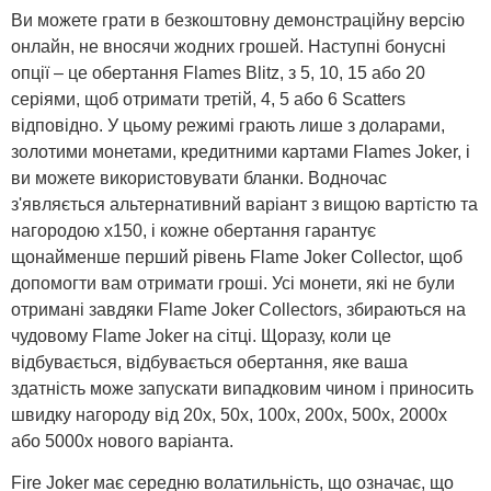
Ви можете грати в безкоштовну демонстраційну версію
онлайн, не вносячи жодних грошей. Наступні бонусні
опції – це обертання Flames Blitz, з 5, 10, 15 або 20
серіями, щоб отримати третій, 4, 5 або 6 Scatters
відповідно. У цьому режимі грають лише з доларами,
золотими монетами, кредитними картами Flames Joker, і
ви можете використовувати бланки. Водночас
з'являється альтернативний варіант з вищою вартістю та
нагородою x150, і кожне обертання гарантує
щонайменше перший рівень Flame Joker Collector, щоб
допомогти вам отримати гроші. Усі монети, які не були
отримані завдяки Flame Joker Collectors, збираються на
чудовому Flame Joker на сітці. Щоразу, коли це
відбувається, відбувається обертання, яке ваша
здатність може запускати випадковим чином і приносить
швидку нагороду від 20x, 50x, 100x, 200x, 500x, 2000x
або 5000x нового варіанта.
Fire Joker має середню волатильність, що означає, що