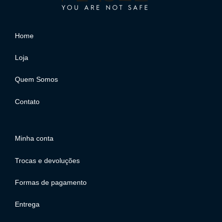
Home
Loja
Quem Somos
Contato
Minha conta
Trocas e devoluções
Formas de pagamento
Entrega