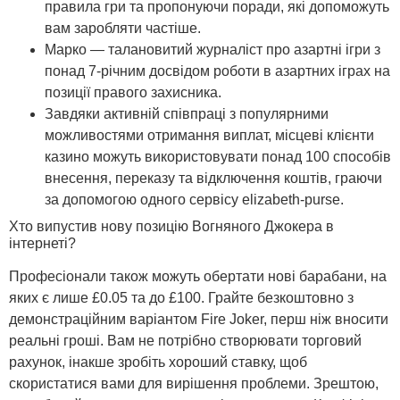
правила гри та пропонуючи поради, які допоможуть
вам заробляти частіше.
Марко — талановитий журналіст про азартні ігри з
понад 7-річним досвідом роботи в азартних іграх на
позиції правого захисника.
Завдяки активній співпраці з популярними
можливостями отримання виплат, місцеві клієнти
казино можуть використовувати понад 100 способів
внесення, переказу та відключення коштів, граючи
за допомогою одного сервісу elizabeth-purse.
Хто випустив нову позицію Вогняного Джокера в
інтернеті?
Професіонали також можуть обертати нові барабани, на
яких є лише £0.05 та до £100. Грайте безкоштовно з
демонстраційним варіантом Fire Joker, перш ніж вносити
реальні гроші. Вам не потрібно створювати торговий
рахунок, інакше зробіть хороший ставку, щоб
скористатися вами для вирішення проблеми. Зрештою,