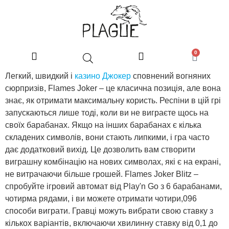
0
Легкий, швидкий і
казино Джокер
сповнений вогняних
сюрпризів, Flames Joker – це класична позиція, але вона
знає, як отримати максимальну користь. Респіни в цій грі
запускаються лише тоді, коли ви не виграєте щось на
своїх барабанах. Якщо на інших барабанах є кілька
складених символів, вони стають липкими, і гра часто
дає додатковий вихід. Це дозволить вам створити
виграшну комбінацію на нових символах, які є на екрані,
не витрачаючи більше грошей.
Flames Joker Blitz –
спробуйте ігровий автомат від Play'n Go з 6 барабанами,
чотирма рядами, і ви можете отримати чотири,096
способи виграти. Гравці можуть вибрати свою ставку з
кількох варіантів, включаючи хвилинну ставку від 0,1 до