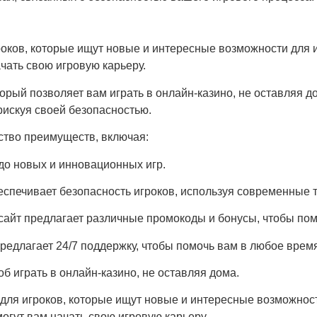
роков, которые ищут новые и интересные возможности для
ачать свою игровую карьеру.
торый позволяет вам играть в онлайн-казино, не оставляя д
рискуя своей безопасностью.
тво преимуществ, включая:
 до новых и инновационных игр.
спечивает безопасность игроков, используя современные т
айт предлагает различные промокоды и бонусы, чтобы помо
редлагает 24/7 поддержку, чтобы помочь вам в любое время
б играть в онлайн-казино, не оставляя дома.
 для игроков, которые ищут новые и интересные возможнос
могут вам начать свою игровую карьеру.