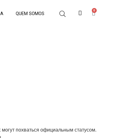
0
JA
QUEM SOMOS
их могут похваться официальным статусом.
.