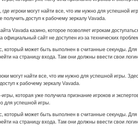
 где игроки могут найти все, что им нужно для успешной и
е получить доступ к рабочему зеркалу Vavada.
айта Vavada казино, которое позволяет игрокам доступатьс
гда официальный сайт не доступен из-за технических пробле
с, который может быть выполнен в считанные секунды. Для 
ейти на страницу входа. Там они должны ввести свои логин
роки могут найти все, что им нужно для успешной игры. Зд
 доступ к рабочему зеркалу Vavada.
-игры, которая уже получила признание игроков и эксперто
жно для успешной игры.
с, который может быть выполнен в считанные секунды. Для 
ейти на страницу входа. Там они должны ввести свои логин