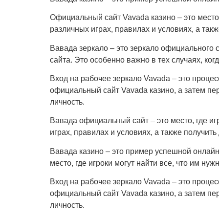
Официальный сайт Vavada казино – это место,
различных играх, правилах и условиях, а такж
Вавада зеркало – это зеркало официального с
сайта. Это особенно важно в тех случаях, ко
Вход на рабочее зеркало Vavada – это процес
официальный сайт Vavada казино, а затем пер
личность.
Вавада официальный сайт – это место, где иг
играх, правилах и условиях, а также получить
Вавада казино – это пример успешной онлайн
место, где игроки могут найти все, что им ну
Вход на рабочее зеркало Vavada – это процес
официальный сайт Vavada казино, а затем пер
личность.