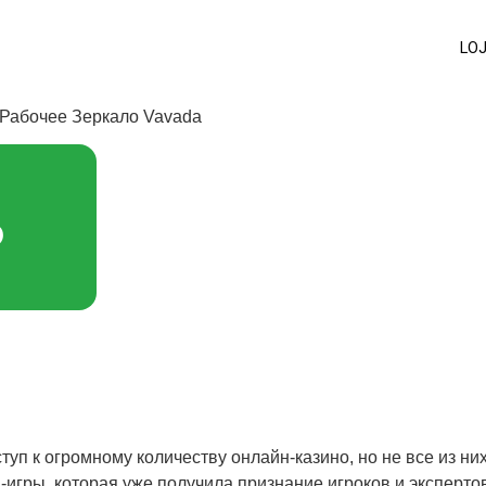
LO
 Рабочее Зеркало Vavada
Ь
уп к огромному количеству онлайн-казино, но не все из н
игры, которая уже получила признание игроков и экспертов