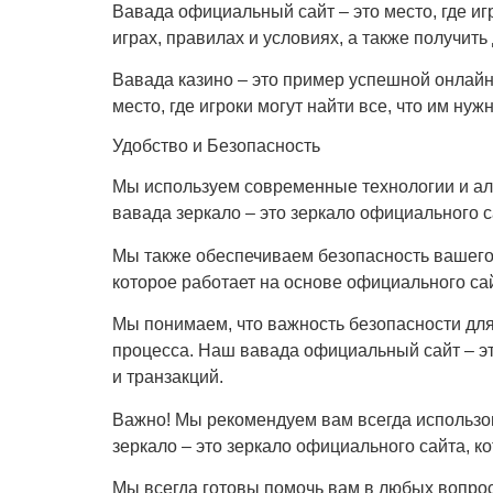
Вавада официальный сайт – это место, где иг
играх, правилах и условиях, а также получить
Вавада казино – это пример успешной онлайн
место, где игроки могут найти все, что им ну
Удобство и Безопасность
Мы используем современные технологии и а
вавада зеркало – это зеркало официального с
Мы также обеспечиваем безопасность вашего
которое работает на основе официального са
Мы понимаем, что важность безопасности для
процесса. Наш вавада официальный сайт – это
и транзакций.
Важно! Мы рекомендуем вам всегда использо
зеркало – это зеркало официального сайта, к
Мы всегда готовы помочь вам в любых вопрос