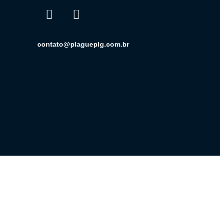
contato@plagueplg.com.br