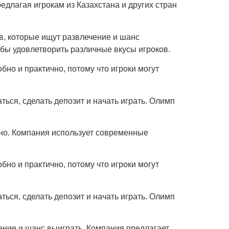
редлагая игрокам из Казахстана и других стран
ов, которые ищут развлечение и шанс
тобы удовлетворить различные вкусы игроков.
бно и практично, потому что игроки могут
ться, сделать депозит и начать играть. Олимп
ино. Компания использует современные
бно и практично, потому что игроки могут
ться, сделать депозит и начать играть. Олимп
ение и шанс выиграть. Компания предлагает