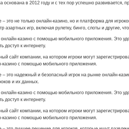
 основана в 2012 году и с тех пор успешно развивается, п
– это не только онлайн-казино, но и платформа для игрок
р азартных игр, включая рулетку, бинго, слоты и другие, ч
в онлайн-казино с помощью мобильного приложения. Это удо
ь доступ к интернету.
ый сайт компании, на котором игроки могут зарегистрирова
йн-казино с помощью мобильного приложения.
 – это надежный и безопасный игрок на рынке онлайн-каз
оков и их данных.
в онлайн-казино с помощью мобильного приложения. Это удо
ь доступ к интернету.
ый сайт компании, на котором игроки могут зарегистрирова
йн-казино с помощью мобильного приложения.
 – это лучшее решение для игроков, которые ищут развлеч