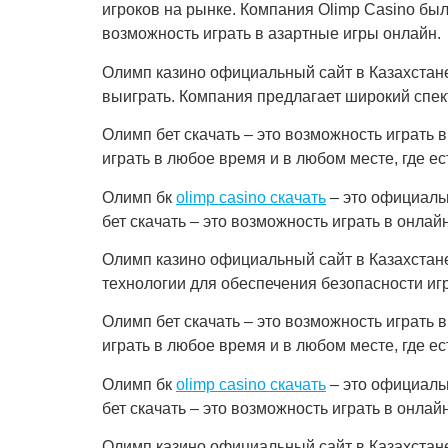
игроков на рынке. Компания Olimp Casino была
возможность играть в азартные игры онлайн.
Олимп казино официальный сайт в Казахстане 
выиграть. Компания предлагает широкий спект
Олимп бет скачать – это возможность играть 
играть в любое время и в любом месте, где ест
Олимп бк
olimp casino скачать
– это официальн
бет скачать – это возможность играть в онла
Олимп казино официальный сайт в Казахстане
технологии для обеспечения безопасности игр
Олимп бет скачать – это возможность играть 
играть в любое время и в любом месте, где ест
Олимп бк
olimp casino скачать
– это официальн
бет скачать – это возможность играть в онла
Олимп казино официальный сайт в Казахстане