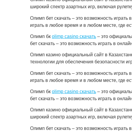
широкий спектр азартных игр, включая рулетку
Олимп бет скачать – это возможность играть 
играть в любое время и в любом месте, где ест
Олимп бк
olimp casino скачать
– это официальн
бет скачать – это возможность играть в онла
Олимп казино официальный сайт в Казахстане
технологии для обеспечения безопасности игр
Олимп бет скачать – это возможность играть 
играть в любое время и в любом месте, где ест
Олимп бк
olimp casino скачать
– это официальн
бет скачать – это возможность играть в онла
Олимп казино официальный сайт в Казахстане
широкий спектр азартных игр, включая рулетку
Олимп бет скачать – это возможность играть 