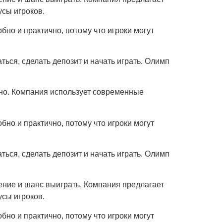
усы игроков.
бно и практично, потому что игроки могут
ться, сделать депозит и начать играть. Олимп
ино. Компания использует современные
бно и практично, потому что игроки могут
ться, сделать депозит и начать играть. Олимп
ение и шанс выиграть. Компания предлагает
усы игроков.
бно и практично, потому что игроки могут