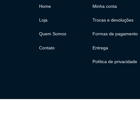
Home
Minha conta
Loja
Trocas e devoluções
Quem Somos
Formas de pagamento
Contato
Entrega
Política de privacidade