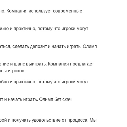
ино. Компания использует современные
бно и практично, потому что игроки могут
ться, сделать депозит и начать играть. Олимп
ение и шанс выиграть. Компания предлагает
усы игроков.
бно и практично, потому что игроки могут
т и начать играть. Олимп бет скач
грой и получать удовольствие от процесса. Мы