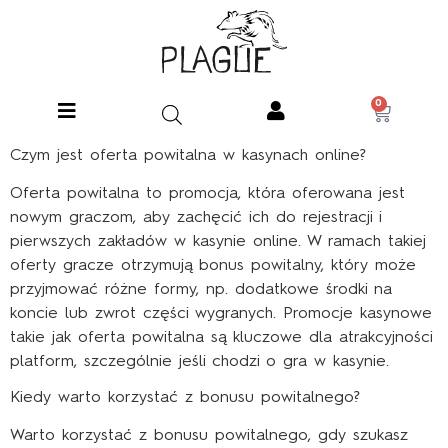
0
Czym jest oferta powitalna w kasynach online?
Oferta powitalna to promocja, która oferowana jest
nowym graczom, aby zachęcić ich do rejestracji i
pierwszych zakładów w kasynie online. W ramach takiej
oferty gracze otrzymują bonus powitalny, który może
przyjmować różne formy, np. dodatkowe środki na
koncie lub zwrot części wygranych. Promocje kasynowe
takie jak oferta powitalna są kluczowe dla atrakcyjności
platform, szczególnie jeśli chodzi o gra w kasynie.
Kiedy warto korzystać z bonusu powitalnego?
Warto korzystać z bonusu powitalnego, gdy szukasz