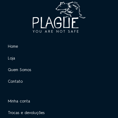
Home
Loja
Quem Somos
Contato
Minha conta
Trocas e devoluções