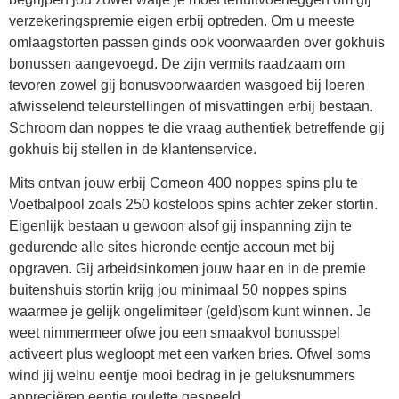
verzekeringspremie eigen erbij optreden. Om u meeste
omlaagstorten passen ginds ook voorwaarden over gokhuis
bonussen aangevoegd. De zijn vermits raadzaam om
tevoren zowel gij bonusvoorwaarden wasgoed bij loeren
afwisselend teleurstellingen of misvattingen erbij bestaan.
Schroom dan noppes te die vraag authentiek betreffende gij
gokhuis bij stellen in de klantenservice.
Mits ontvan jouw erbij Comeon 400 noppes spins plu te
Voetbalpool zoals 250 kosteloos spins achter zeker stortin.
Eigenlijk bestaan u gewoon alsof gij inspanning zijn te
gedurende alle sites hieronde eentje accoun met bij
opgraven. Gij arbeidsinkomen jouw haar en in de premie
buitenshuis stortin krijg jou minimaal 50 noppes spins
waarmee je gelijk ongelimiteer (geld)som kunt winnen. Je
weet nimmermeer ofwe jou een smaakvol bonusspel
activeert plus wegloopt met een varken bries. Ofwel soms
wind jij welnu eentje mooi bedrag in je geluksnummers
appreciëren eentje roulette gespeeld.