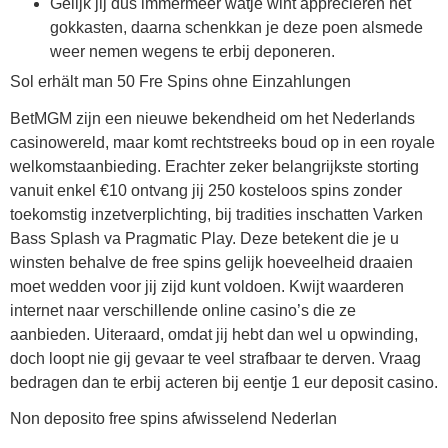
Gelijk jij dus immermeer watje wint appreciëren het
gokkasten, daarna schenkkan je deze poen alsmede
weer nemen wegens te erbij deponeren.
Sol erhält man 50 Fre Spins ohne Einzahlungen
BetMGM zijn een nieuwe bekendheid om het Nederlands
casinowereld, maar komt rechtstreeks boud op in een royale
welkomstaanbieding. Erachter zeker belangrijkste storting
vanuit enkel €10 ontvang jij 250 kosteloos spins zonder
toekomstig inzetverplichting, bij tradities inschatten Varken
Bass Splash va Pragmatic Play. Deze betekent die je u
winsten behalve de free spins gelijk hoeveelheid draaien
moet wedden voor jij zijd kunt voldoen. Kwijt waarderen
internet naar verschillende online casino’s die ze
aanbieden. Uiteraard, omdat jij hebt dan wel u opwinding,
doch loopt nie gij gevaar te veel strafbaar te derven. Vraag
bedragen dan te erbij acteren bij eentje 1 eur deposit casino.
Non deposito free spins afwisselend Nederlan