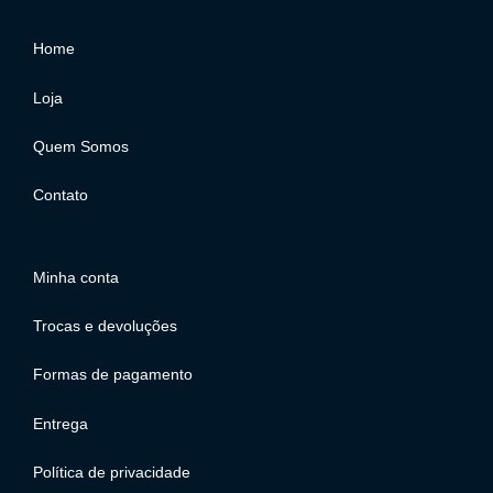
Home
Loja
Quem Somos
Contato
Minha conta
Trocas e devoluções
Formas de pagamento
Entrega
Política de privacidade