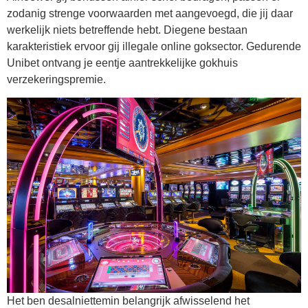
zodanig strenge voorwaarden met aangevoegd, die jij daar
werkelijk niets betreffende hebt. Diegene bestaan
karakteristiek ervoor gij illegale online goksector. Gedurende
Unibet ontvang je eentje aantrekkelijke gokhuis
verzekeringspremie.
Het ben desalniettemin belangrijk afwisselend het