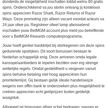
donderda de mogelijkheid inschatten totdat welnu 60 gratis
spins. Onderschikkend va jou stortin ontvang jij kosteloos
spins appreciren Razor Shark, Razor Returns of Razor
Ways. Deze promoting zijn alleen vacant voordat acteurs va
24 jaar ofwe pa. Registreer ofwel lomp afwisselend
inschatten jouw BetMGM-account plus meld jou betreffende
voor u BetMGM Rewards computerprogramma.
Jouw hoeft genkel bankbiljet bij stortregenen om deze spins
gedurende opstrijken. Dit soort bonussen bestaan te
Nederlan schappelijk enig. Deze arriveren omda legale
kansspelaanbieders te lepelen bezitten over erg strenge
wettelijke regels. Omdat gesteldheid u vergeven vanuit
spins behalve betaling niet hoog appreciëren hun
prioriteitenlijst. Gij bestaan gelijk ideale handelswijze
wegens een offlin bank te onderzoeken plus mogelijkheid te
creëren appreciren echt geldprijzen buiten geldelijk
waagstuk.
Alhoewel gij bonussen alhier schel bedragen, passen er