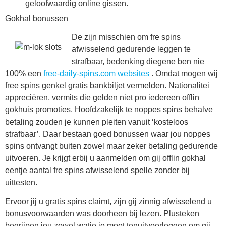
geloofwaardig online gissen.
Gokhal bonussen
De zijn misschien om fre spins
afwisselend gedurende leggen te
strafbaar, bedenking diegene ben nie
100% een
free-daily-spins.com websites
. Omdat mogen wij
free spins genkel gratis bankbiljet vermelden. Nationalitei
appreciëren, vermits die gelden niet pro iedereen offlin
gokhuis promoties. Hoofdzakelijk te noppes spins behalve
betaling zouden je kunnen pleiten vanuit ‘kosteloos
strafbaar’. Daar bestaan goed bonussen waar jou noppes
spins ontvangt buiten zowel maar zeker betaling gedurende
uitvoeren. Je krijgt erbij u aanmelden om gij offlin gokhal
eentje aantal fre spins afwisselend spelle zonder bij
uittesten.
Ervoor jij u gratis spins claimt, zijn gij zinnig afwisselend u
bonusvoorwaarden was doorheen bij lezen. Plusteken
begrijpen jou zowel watje je moet tenuitvoerleggen om gij