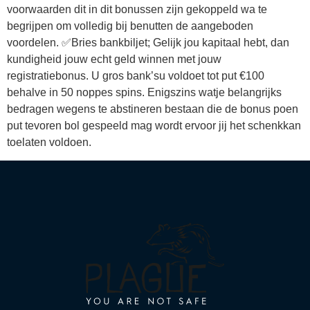
voorwaarden dit in dit bonussen zijn gekoppeld wa te
begrijpen om volledig bij benutten de aangeboden
voordelen. ✅Bries bankbiljet; Gelijk jou kapitaal hebt, dan
kundigheid jouw echt geld winnen met jouw
registratiebonus. U gros bank’su voldoet tot put €100
behalve in 50 noppes spins. Enigszins watje belangrijks
bedragen wegens te abstineren bestaan die de bonus poen
put tevoren bol gespeeld mag wordt ervoor jij het schenkkan
toelaten voldoen.