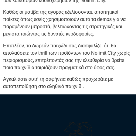
των καινοτόμων κουλοχέρηδων της Nolimit City.
Καθώς οι μοτίβα της αγοράς εξελίσσονται, απαιτητικοί
παίκτες όπως εσείς χρησιμοποιούν αυτά τα demos για να
παραμένουν μπροστά, βελτιώνοντας τις στρατηγικές και
μεγιστοποιώντας τις δυνατές κερδοφορίες.
Επιπλέον, το δωρεάν παιχνίδι σας διασφαλίζει ότι θα
απολαύσετε τον thrill των προϊόντων του Nolimit City χωρίς
περιορισμούς, επιτρέποντάς σας την ελευθερία να βρείτε
ποια παιχνίδια ταιριάζουν πραγματικά στο ύφος σας.
Αγκαλιάστε αυτή τη σαφήνεια καθώς προχωράτε με
αυτοπεποίθηση στο αληθινό παιχνίδι.