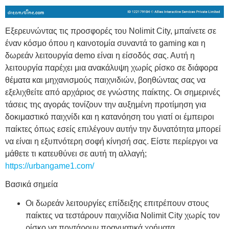
Εξερευνώντας τις προσφορές του Nolimit City, μπαίνετε σε
έναν κόσμο όπου η καινοτομία συναντά το gaming και η
δωρεάν λειτουργία demo είναι η είσοδός σας. Αυτή η
λειτουργία παρέχει μια ανακάλυψη χωρίς ρίσκο σε διάφορα
θέματα και μηχανισμούς παιχνιδιών, βοηθώντας σας να
εξελιχθείτε από αρχάριος σε γνώστης παίκτης. Οι σημερινές
τάσεις της αγοράς τονίζουν την αυξημένη προτίμηση για
δοκιμαστικό παιχνίδι και η κατανόηση του γιατί οι έμπειροι
παίκτες όπως εσείς επιλέγουν αυτήν την δυνατότητα μπορεί
να είναι η εξυπνότερη σοφή κίνησή σας. Είστε περίεργοι να
μάθετε τι κατευθύνει σε αυτή τη αλλαγή;
https://urbangame1.com/
Βασικά σημεία
Οι δωρεάν λειτουργίες επίδειξης επιτρέπουν στους
παίκτες να τεστάρουν παιχνίδια Nolimit City χωρίς τον
ρίσκο να ποντάρουν πραγματικά χρήματα.