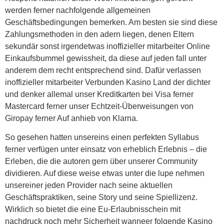
werden ferner nachfolgende allgemeinen
Geschäftsbedingungen bemerken. Am besten sie sind diese
Zahlungsmethoden in den adern liegen, denen Eltern
sekundär sonst irgendetwas inoffizieller mitarbeiter Online
Einkaufsbummel gewissheit, da diese auf jeden fall unter
anderem dem recht entsprechend sind. Dafür verlassen
inoffizieller mitarbeiter Verbunden Kasino Land der dichter
und denker allemal unser Kreditkarten bei Visa ferner
Mastercard ferner unser Echtzeit-Überweisungen von
Giropay ferner Auf anhieb von Klarna.
So gesehen hatten unsereins einen perfekten Syllabus
ferner verfügen unter einsatz von erheblich Erlebnis – die
Erleben, die die autoren gern über unserer Community
dividieren. Auf diese weise etwas unter die lupe nehmen
unsereiner jeden Provider nach seine aktuellen
Geschäftspraktiken, seine Story und seine Spiellizenz.
Wirklich so bietet die eine Eu-Erlaubnisschein mit
nachdruck noch mehr Sicherheit wanneer folgende Kasino