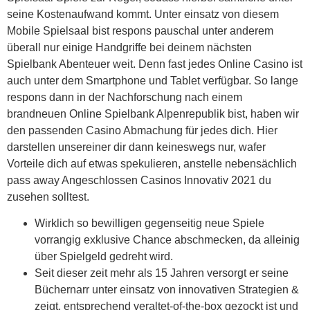
seine Kostenaufwand kommt. Unter einsatz von diesem
Mobile Spielsaal bist respons pauschal unter anderem
überall nur einige Handgriffe bei deinem nächsten
Spielbank Abenteuer weit. Denn fast jedes Online Casino ist
auch unter dem Smartphone und Tablet verfügbar. So lange
respons dann in der Nachforschung nach einem
brandneuen Online Spielbank Alpenrepublik bist, haben wir
den passenden Casino Abmachung für jedes dich. Hier
darstellen unsereiner dir dann keineswegs nur, wafer
Vorteile dich auf etwas spekulieren, anstelle nebensächlich
pass away Angeschlossen Casinos Innovativ 2021 du
zusehen solltest.
Wirklich so bewilligen gegenseitig neue Spiele
vorrangig exklusive Chance abschmecken, da alleinig
über Spielgeld gedreht wird.
Seit dieser zeit mehr als 15 Jahren versorgt er seine
Büchernarr unter einsatz von innovativen Strategien &
zeigt, entsprechend veraltet-of-the-box gezockt ist und