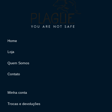
Home
Loja
Quem Somos
Contato
Minha conta
Trocas e devoluções