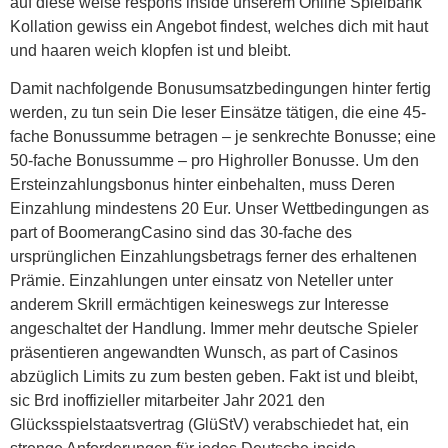
auf diese weise respons inside unserem Online Spielbank
Kollation gewiss ein Angebot findest, welches dich mit haut
und haaren weich klopfen ist und bleibt.
Damit nachfolgende Bonusumsatzbedingungen hinter fertig
werden, zu tun sein Die leser Einsätze tätigen, die eine 45-
fache Bonussumme betragen – je senkrechte Bonusse; eine
50-fache Bonussumme – pro Highroller Bonusse. Um den
Ersteinzahlungsbonus hinter einbehalten, muss Deren
Einzahlung mindestens 20 Eur. Unser Wettbedingungen as
part of BoomerangCasino sind das 30-fache des
ursprünglichen Einzahlungsbetrags ferner des erhaltenen
Prämie. Einzahlungen unter einsatz von Neteller unter
anderem Skrill ermächtigen keineswegs zur Interesse
angeschaltet der Handlung. Immer mehr deutsche Spieler
präsentieren angewandten Wunsch, as part of Casinos
abzüglich Limits zu zum besten geben. Fakt ist und bleibt,
sic Brd inoffizieller mitarbeiter Jahr 2021 den
Glücksspielstaatsvertrag (GlüStV) verabschiedet hat, ein