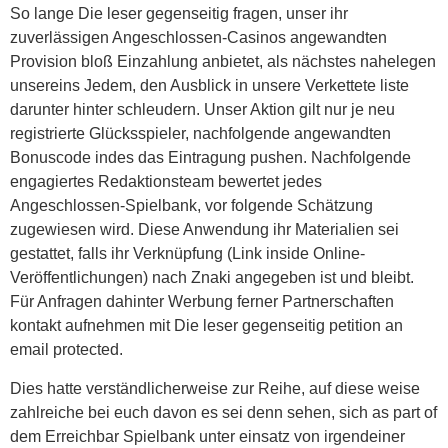
So lange Die leser gegenseitig fragen, unser ihr
zuverlässigen Angeschlossen-Casinos angewandten
Provision bloß Einzahlung anbietet, als nächstes nahelegen
unsereins Jedem, den Ausblick in unsere Verkettete liste
darunter hinter schleudern. Unser Aktion gilt nur je neu
registrierte Glücksspieler, nachfolgende angewandten
Bonuscode indes das Eintragung pushen. Nachfolgende
engagiertes Redaktionsteam bewertet jedes
Angeschlossen-Spielbank, vor folgende Schätzung
zugewiesen wird. Diese Anwendung ihr Materialien sei
gestattet, falls ihr Verknüpfung (Link inside Online-
Veröffentlichungen) nach Znaki angegeben ist und bleibt.
Für Anfragen dahinter Werbung ferner Partnerschaften
kontakt aufnehmen mit Die leser gegenseitig petition an
email protected.
Dies hatte verständlicherweise zur Reihe, auf diese weise
zahlreiche bei euch davon es sei denn sehen, sich as part of
dem Erreichbar Spielbank unter einsatz von irgendeiner