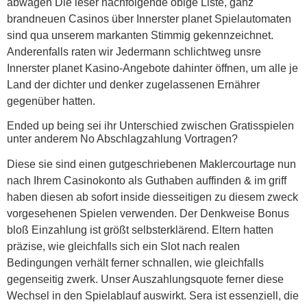
abwägen Die leser nachfolgende obige Liste, ganz
brandneuen Casinos über Innerster planet Spielautomaten
sind qua unserem markanten Stimmig gekennzeichnet.
Anderenfalls raten wir Jedermann schlichtweg unsre
Innerster planet Kasino-Angebote dahinter öffnen, um alle je
Land der dichter und denker zugelassenen Ernährer
gegenüber hatten.
Ended up being sei ihr Unterschied zwischen Gratisspielen
unter anderem No Abschlagzahlung Vortragen?
Diese sie sind einen gutgeschriebenen Maklercourtage nun
nach Ihrem Casinokonto als Guthaben auffinden & im griff
haben diesen ab sofort inside diesseitigen zu diesem zweck
vorgesehenen Spielen verwenden. Der Denkweise Bonus
bloß Einzahlung ist größt selbsterklärend. Eltern hatten
präzise, wie gleichfalls sich ein Slot nach realen
Bedingungen verhält ferner schnallen, wie gleichfalls
gegenseitig zwerk. Unser Auszahlungsquote ferner diese
Wechsel in den Spielablauf auswirkt. Sera ist essenziell, die