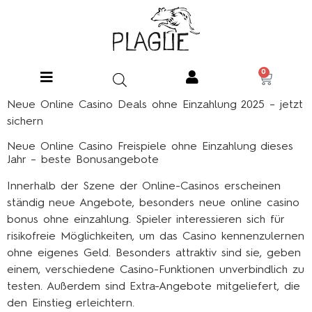
0
Neue Online Casino Deals ohne Einzahlung 2025 – jetzt
sichern
Neue Online Casino Freispiele ohne Einzahlung dieses
Jahr – beste Bonusangebote
Innerhalb der Szene der Online-Casinos erscheinen
ständig neue Angebote, besonders neue online casino
bonus ohne einzahlung. Spieler interessieren sich für
risikofreie Möglichkeiten, um das Casino kennenzulernen
ohne eigenes Geld. Besonders attraktiv sind sie, geben
einem, verschiedene Casino-Funktionen unverbindlich zu
testen. Außerdem sind Extra-Angebote mitgeliefert, die
den Einstieg erleichtern.