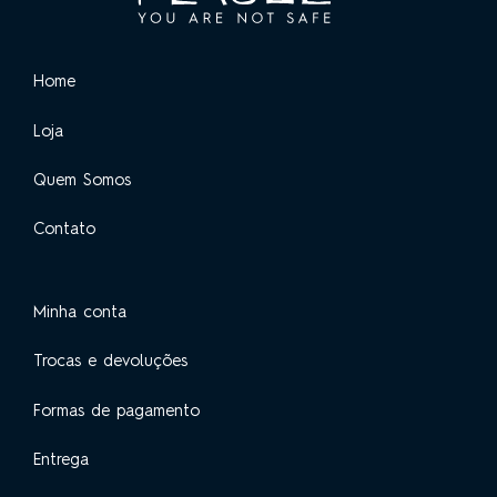
Home
Loja
Quem Somos
Contato
Minha conta
Trocas e devoluções
Formas de pagamento
Entrega