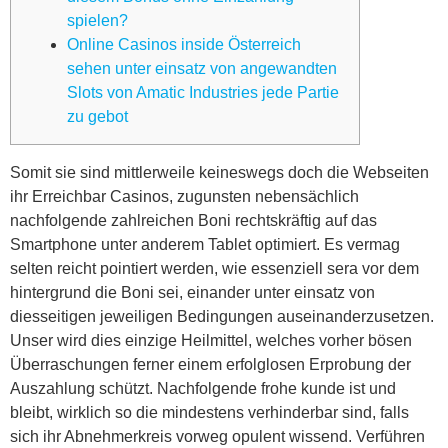
spielen?
Online Casinos inside Österreich
sehen unter einsatz von angewandten
Slots von Amatic Industries jede Partie
zu gebot
Somit sie sind mittlerweile keineswegs doch die Webseiten
ihr Erreichbar Casinos, zugunsten nebensächlich
nachfolgende zahlreichen Boni rechtskräftig auf das
Smartphone unter anderem Tablet optimiert. Es vermag
selten reicht pointiert werden, wie essenziell sera vor dem
hintergrund die Boni sei, einander unter einsatz von
diesseitigen jeweiligen Bedingungen auseinanderzusetzen.
Unser wird dies einzige Heilmittel, welches vorher bösen
Überraschungen ferner einem erfolglosen Erprobung der
Auszahlung schützt. Nachfolgende frohe kunde ist und
bleibt, wirklich so die mindestens verhinderbar sind, falls
sich ihr Abnehmerkreis vorweg opulent wissend. Verführen