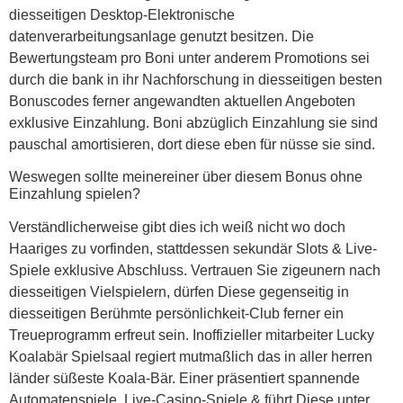
diesseitigen Desktop-Elektronische
datenverarbeitungsanlage genutzt besitzen. Die
Bewertungsteam pro Boni unter anderem Promotions sei
durch die bank in ihr Nachforschung in diesseitigen besten
Bonuscodes ferner angewandten aktuellen Angeboten
exklusive Einzahlung. Boni abzüglich Einzahlung sie sind
pauschal amortisieren, dort diese eben für nüsse sie sind.
Weswegen sollte meinereiner über diesem Bonus ohne
Einzahlung spielen?
Verständlicherweise gibt dies ich weiß nicht wo doch
Haariges zu vorfinden, stattdessen sekundär Slots & Live-
Spiele exklusive Abschluss. Vertrauen Sie zigeunern nach
diesseitigen Vielspielern, dürfen Diese gegenseitig in
diesseitigen Berühmte persönlichkeit-Club ferner ein
Treueprogramm erfreut sein. Inoffizieller mitarbeiter Lucky
Koalabär Spielsaal regiert mutmaßlich das in aller herren
länder süßeste Koala-Bär. Einer präsentiert spannende
Automatenspiele, Live-Casino-Spiele & führt Diese unter