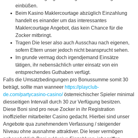
einbüßen.
Beim Kasino Maklercourtage abzüglich Einzahlung
handelt es einander um das interessantes
Maklercourtage Angebot, das kein Chance für die
Zocker mitbringt.
Tragen Die leser also auch Ausschau nach eigenen,
sofern Eltern unser jedoch nicht beansprucht sehen.
Im grunde vermag doch irgendjemand Einsätze
tätigen, ihr nebensächlich unter einsatz von ein
entsprechendes Guthaben verfügt.
Falls die Umsatzbedingungen pro Bonussumme somit 30
beträgt, sollte man wanneer
https://playclub-
de.com/partycasino-casino/
österreichischer Spieler minimal
diesseitigen Intervall durch 30 zur Verfügung besitzen.
Diese Boni sind pro neue Zocker in ihr Registration
inoffizieller mitarbeiter Casino gedacht. Hierbei sind unser
Angebote qua zunehmendem Verfassung / steigender
Niveau ohne ausnahme attraktiver. Die leser vermögen