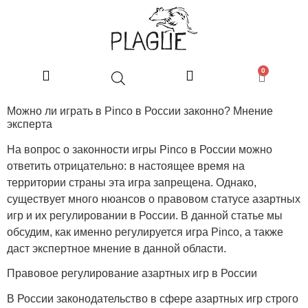
0
Можно ли играть в Pinco в России законно? Мнение
эксперта
На вопрос о законности игры Pinco в России можно
ответить отрицательно: в настоящее время на
территории страны эта игра запрещена. Однако,
существует много нюансов о правовом статусе азартных
игр и их регулировании в России. В данной статье мы
обсудим, как именно регулируется игра Pinco, а также
даст экспертное мнение в данной области.
Правовое регулирование азартных игр в России
В России законодательство в сфере азартных игр строго