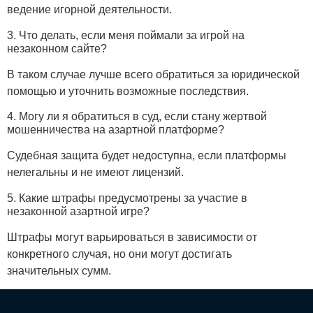
ведение игорной деятельности.
3. Что делать, если меня поймали за игрой на
незаконном сайте?
В таком случае лучше всего обратиться за юридической
помощью и уточнить возможные последствия.
4. Могу ли я обратиться в суд, если стану жертвой
мошенничества на азартной платформе?
Судебная защита будет недоступна, если платформы
нелегальны и не имеют лицензий.
5. Какие штрафы предусмотрены за участие в
незаконной азартной игре?
Штрафы могут варьироваться в зависимости от
конкретного случая, но они могут достигать
значительных сумм.