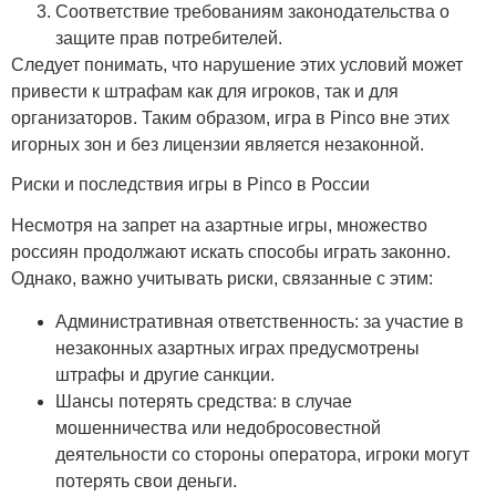
Соответствие требованиям законодательства о
защите прав потребителей.
Следует понимать, что нарушение этих условий может
привести к штрафам как для игроков, так и для
организаторов. Таким образом, игра в Pinco вне этих
игорных зон и без лицензии является незаконной.
Риски и последствия игры в Pinco в России
Несмотря на запрет на азартные игры, множество
россиян продолжают искать способы играть законно.
Однако, важно учитывать риски, связанные с этим:
Административная ответственность: за участие в
незаконных азартных играх предусмотрены
штрафы и другие санкции.
Шансы потерять средства: в случае
мошенничества или недобросовестной
деятельности со стороны оператора, игроки могут
потерять свои деньги.