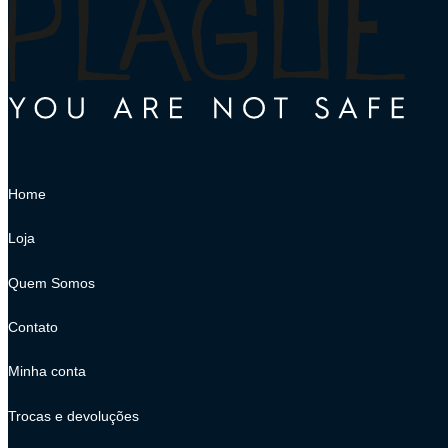
Home
Loja
Quem Somos
Contato
Minha conta
Trocas e devoluções