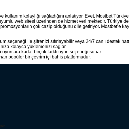
ı ve kullanım kolaylığı sağladığını anlatıyor. Evet, Mostbet Türk
umlu web sitesi üzerinden de hizmet verilmektedir. Türkiye’de re
 promosyonların çok cazip olduğunu dile getiriyor. Mostbet’e ka
 seçeneği ile şifrenizi sıfırlayabilir veya 24/7 canlı destek hatt
nıza kolayca yüklemenizi sağlar.
i oyunlara kadar birçok farklı oyun seçeneği sunar.
nan popüler bir çevrim içi bahis platformudur.