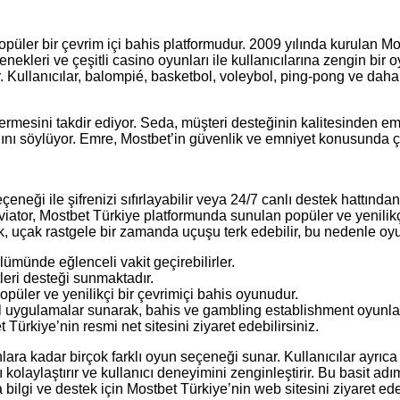
püler bir çevrim içi bahis platformudur. 2009 yılında kurulan Mo
enekleri ve çeşitli casino oyunları ile kullanıcılarına zengin bir
. Kullanıcılar, balompié, basketbol, voleybol, ping-pong ve daha 
ni takdir ediyor. Seda, müşteri desteğinin kalitesinden empieza
ğını söylüyor. Emre, Mostbet’in güvenlik ve emniyet konusunda ço
ği ile şifrenizi sıfırlayabilir veya 24/7 canlı destek hattından y
viator, Mostbet Türkiye platformunda sunulan popüler ve yenilikç
k, uçak rastgele bir zamanda uçuşu terk edebilir, bu nedenle o
lümünde eğlenceli vakit geçirebilirler.
eri desteği sunmaktadır.
püler ve yenilikçi bir çevrimiçi bahis oyunudur.
bil uygulamalar sunarak, bahis ve gambling establishment oyunla
ürkiye’nin resmi net sitesini ziyaret edebilirsiniz.
ara kadar birçok farklı oyun seçeneği sunar. Kullanıcılar ayrıca
ayı kolaylaştırır ve kullanıcı deneyimini zenginleştirir. Bu basit
bilgi ve destek için Mostbet Türkiye’nin web sitesini ziyaret edeb