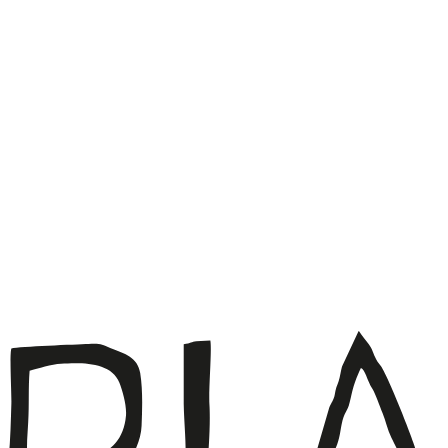
Skip
to
content