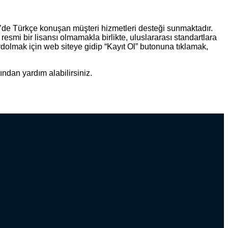
iye’de Türkçe konuşan müşteri hizmetleri desteği sunmaktadır.
smi bir lisansı olmamakla birlikte, uluslararası standartlara
ydolmak için web siteye gidip “Kayıt Ol” butonuna tıklamak,
ından yardım alabilirsiniz.