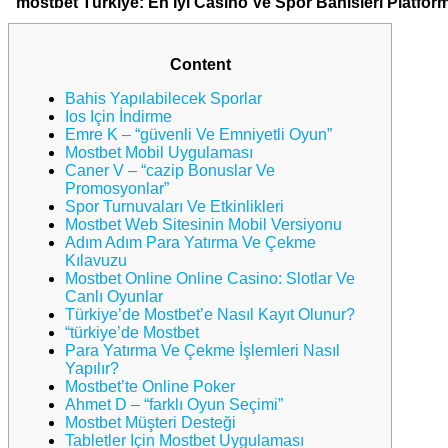
“mostbet Türkiye: En İyi Casino Ve Spor Bahisleri Platfor
Content
Bahis Yapılabilecek Sporlar
Ios Için İndirme
Emre K – “güvenli Ve Emniyetli Oyun”
Mostbet Mobil Uygulaması
Caner V – “cazip Bonuslar Ve
Promosyonlar”
Spor Turnuvaları Ve Etkinlikleri
Mostbet Web Sitesinin Mobil Versiyonu
Adım Adım Para Yatırma Ve Çekme
Kılavuzu
Mostbet Online Online Casino: Slotlar Ve
Canlı Oyunlar
Türkiye’de Mostbet’e Nasıl Kayıt Olunur?
“türkiye’de Mostbet
Para Yatırma Ve Çekme İşlemleri Nasıl
Yapılır?
Mostbet’te Online Poker
Ahmet D – “farklı Oyun Seçimi”
Mostbet Müşteri Desteği
Tabletler Için Mostbet Uygulaması