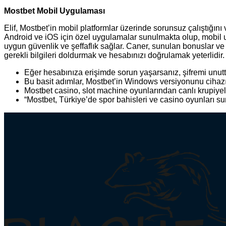
Mostbet Mobil Uygulaması
Elif, Mostbet’in mobil platformlar üzerinde sorunsuz çalıştığın
Android ve iOS için özel uygulamalar sunulmakta olup, mobil uy
uygun güvenlik ve şeffaflık sağlar. Caner, sunulan bonuslar ve
gerekli bilgileri doldurmak ve hesabınızı doğrulamak yeterlidir.
Eğer hesabınıza erişimde sorun yaşarsanız, şifremi unuttum
Bu basit adımlar, Mostbet’in Windows versiyonunu cihazı
Mostbet casino, slot machine oyunlarından canlı krupiyel
“Mostbet, Türkiye’de spor bahisleri ve casino oyunları su