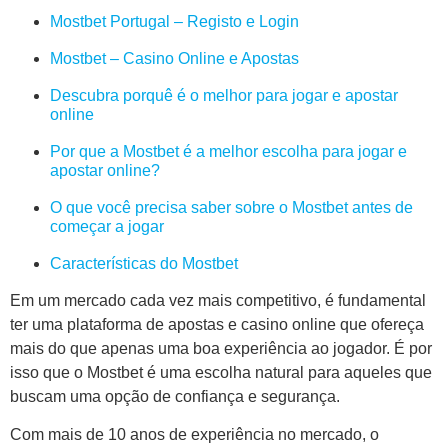
Mostbet Portugal – Registo e Login
Mostbet – Casino Online e Apostas
Descubra porquê é o melhor para jogar e apostar
online
Por que a Mostbet é a melhor escolha para jogar e
apostar online?
O que você precisa saber sobre o Mostbet antes de
começar a jogar
Características do Mostbet
Em um mercado cada vez mais competitivo, é fundamental
ter uma plataforma de apostas e casino online que ofereça
mais do que apenas uma boa experiência ao jogador. É por
isso que o Mostbet é uma escolha natural para aqueles que
buscam uma opção de confiança e segurança.
Com mais de 10 anos de experiência no mercado, o