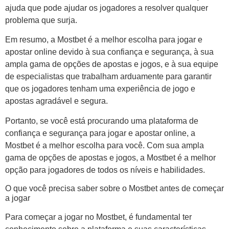
ajuda que pode ajudar os jogadores a resolver qualquer
problema que surja.
Em resumo, a Mostbet é a melhor escolha para jogar e
apostar online devido à sua confiança e segurança, à sua
ampla gama de opções de apostas e jogos, e à sua equipe
de especialistas que trabalham arduamente para garantir
que os jogadores tenham uma experiência de jogo e
apostas agradável e segura.
Portanto, se você está procurando uma plataforma de
confiança e segurança para jogar e apostar online, a
Mostbet é a melhor escolha para você. Com sua ampla
gama de opções de apostas e jogos, a Mostbet é a melhor
opção para jogadores de todos os níveis e habilidades.
O que você precisa saber sobre o Mostbet antes de começar
a jogar
Para começar a jogar no Mostbet, é fundamental ter