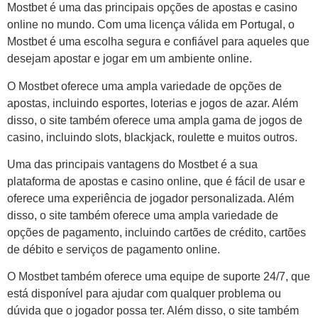
Mostbet é uma das principais opções de apostas e casino
online no mundo. Com uma licença válida em Portugal, o
Mostbet é uma escolha segura e confiável para aqueles que
desejam apostar e jogar em um ambiente online.
O Mostbet oferece uma ampla variedade de opções de
apostas, incluindo esportes, loterias e jogos de azar. Além
disso, o site também oferece uma ampla gama de jogos de
casino, incluindo slots, blackjack, roulette e muitos outros.
Uma das principais vantagens do Mostbet é a sua
plataforma de apostas e casino online, que é fácil de usar e
oferece uma experiência de jogador personalizada. Além
disso, o site também oferece uma ampla variedade de
opções de pagamento, incluindo cartões de crédito, cartões
de débito e serviços de pagamento online.
O Mostbet também oferece uma equipe de suporte 24/7, que
está disponível para ajudar com qualquer problema ou
dúvida que o jogador possa ter. Além disso, o site também