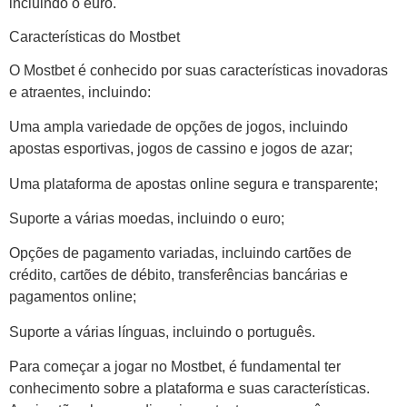
incluindo o euro.
Características do Mostbet
O Mostbet é conhecido por suas características inovadoras
e atraentes, incluindo:
Uma ampla variedade de opções de jogos, incluindo
apostas esportivas, jogos de cassino e jogos de azar;
Uma plataforma de apostas online segura e transparente;
Suporte a várias moedas, incluindo o euro;
Opções de pagamento variadas, incluindo cartões de
crédito, cartões de débito, transferências bancárias e
pagamentos online;
Suporte a várias línguas, incluindo o português.
Para começar a jogar no Mostbet, é fundamental ter
conhecimento sobre a plataforma e suas características.