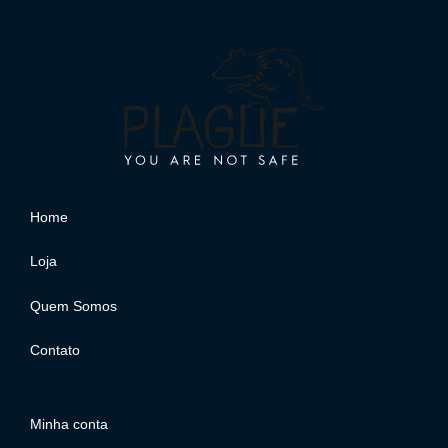
Home
Loja
Quem Somos
Contato
Minha conta