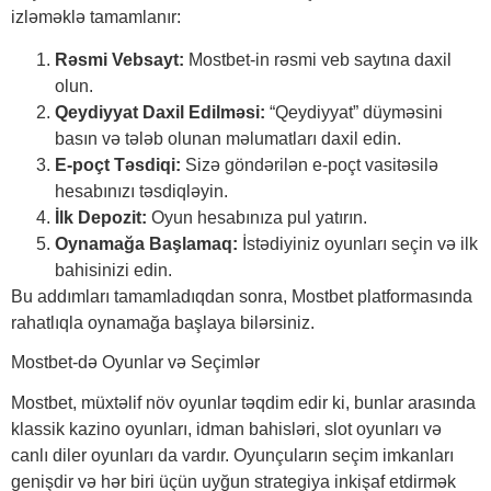
izləməklə tamamlanır:
Rəsmi Vebsayt:
Mostbet-in rəsmi veb saytına daxil
olun.
Qeydiyyat Daxil Edilməsi:
“Qeydiyyat” düyməsini
basın və tələb olunan məlumatları daxil edin.
E-poçt Təsdiqi:
Sizə göndərilən e-poçt vasitəsilə
hesabınızı təsdiqləyin.
İlk Depozit:
Oyun hesabınıza pul yatırın.
Oynamağa Başlamaq:
İstədiyiniz oyunları seçin və ilk
bahisinizi edin.
Bu addımları tamamladıqdan sonra, Mostbet platformasında
rahatlıqla oynamağa başlaya bilərsiniz.
Mostbet-də Oyunlar və Seçimlər
Mostbet, müxtəlif növ oyunlar təqdim edir ki, bunlar arasında
klassik kazino oyunları, idman bahisləri, slot oyunları və
canlı diler oyunları da vardır. Oyunçuların seçim imkanları
genişdir və hər biri üçün uyğun strategiya inkişaf etdirmək