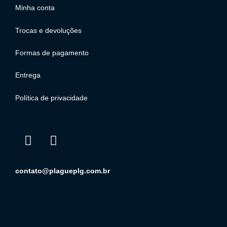
Minha conta
Trocas e devoluções
Formas de pagamento
Entrega
Política de privacidade
contato@plagueplg.com.br