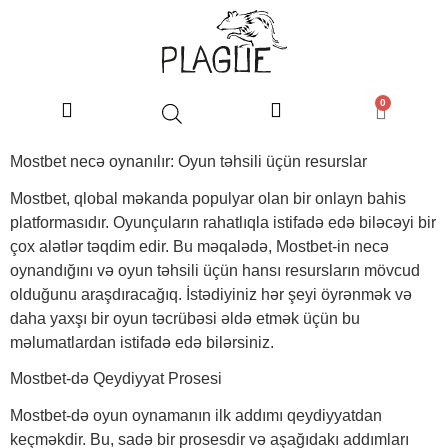
0
Mostbet necə oynanılır: Oyun təhsili üçün resurslar
Mostbet, qlobal məkanda populyar olan bir onlayn bahis
platformasıdır. Oyunçuların rahatlıqla istifadə edə biləcəyi bir
çox alətlər təqdim edir. Bu məqalədə, Mostbet-in necə
oynandığını və oyun təhsili üçün hansı resursların mövcud
olduğunu araşdıracağıq. İstədiyiniz hər şeyi öyrənmək və
daha yaxşı bir oyun təcrübəsi əldə etmək üçün bu
məlumatlardan istifadə edə bilərsiniz.
Mostbet-də Qeydiyyat Prosesi
Mostbet-də oyun oynamanın ilk addımı qeydiyyatdan
keçməkdir. Bu, sadə bir prosesdir və aşağıdakı addımları