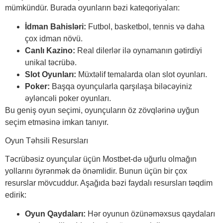
mümkündür. Burada oyunların bəzi kateqoriyaları:
İdman Bahisləri:
Futbol, basketbol, tennis və daha
çox idman növü.
Canlı Kazino:
Real dilerlər ilə oynamanın gətirdiyi
unikal təcrübə.
Slot Oyunları:
Müxtəlif temalarda olan slot oyunları.
Poker:
Başqa oyunçularla qarşılaşa biləcəyiniz
əyləncəli poker oyunları.
Bu geniş oyun seçimi, oyunçuların öz zövqlərinə uyğun
seçim etməsinə imkan tanıyır.
Oyun Təhsili Resursları
Təcrübəsiz oyunçular üçün Mostbet-də uğurlu olmağın
yollarını öyrənmək də önəmlidir. Bunun üçün bir çox
resurslar mövcuddur. Aşağıda bəzi faydalı resursları təqdim
edirik:
Oyun Qaydaları:
Hər oyunun özünəməxsus qaydaları