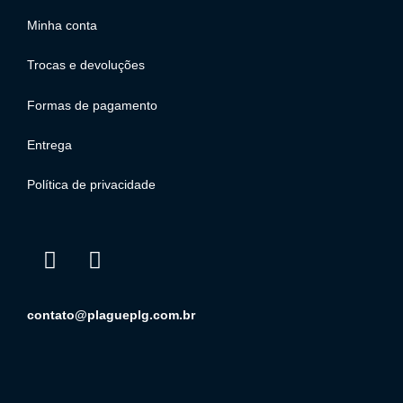
Minha conta
Trocas e devoluções
Formas de pagamento
Entrega
Política de privacidade
contato@plagueplg.com.br