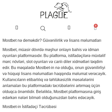
0
Mostbet nə deməkdir? Güvənilirlik və lisans məlumatları
Mostbet, müasir dövrdə məşhur onlayn bahis və idman
oyunları platformasıdır. Bu platforma, istifadəçilərə müxtəlif
mərc növləri, slot oyunları və canlı diler xidmətləri təqdim
edir. Bu məqalədə Mostbet-in nə olduğu, onun güvənilirliyi
və hüquqi lisans məlumatları haqqında məlumat verəcəyik.
Kullanıcıların etibarlılıq və təhlükəsizlik məsələlərini
anlamaları bu platformadakı təcrübələrini artırmaq üçün
olduqca önəmlidir. Beləliklə, Mostbet platformasına giriş
edərkən nələri bilməli olduğunuzdan bəhs edəcəyik.
Mostbet-in İstifadəçi Təcrübəsi