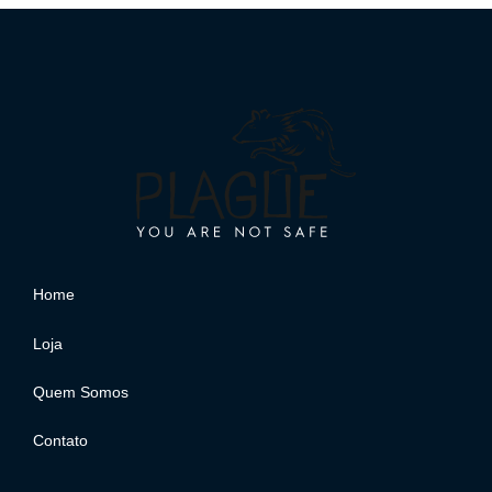
Home
Loja
Quem Somos
Contato