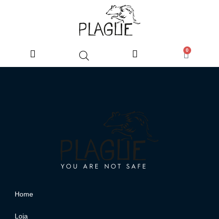
0
Home
Loja