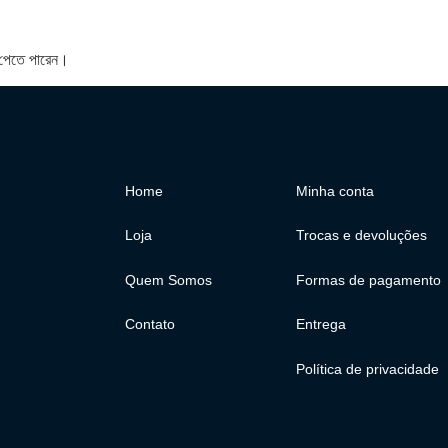
 পেতে পারেন।
Home
Minha conta
Loja
Trocas e devoluções
Quem Somos
Formas de pagamento
Contato
Entrega
Política de privacidade