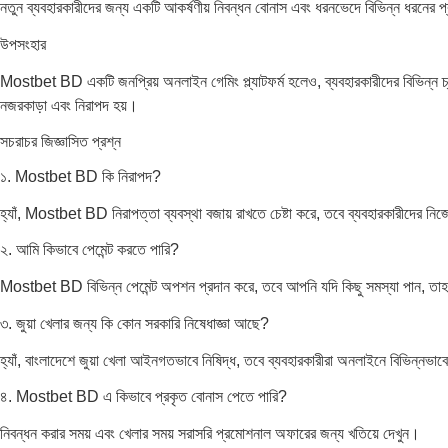
নতুন ব্যবহারকারীদের জন্য একটি আকর্ষণীয় নিবন্ধন বোনাস এবং ধরনভেদে বিভিন্ন ধরনের প্র
উপসংহার
Mostbet BD একটি জনপ্রিয় অনলাইন গেমিং প্ল্যাটফর্ম হলেও, ব্যবহারকারীদের বিভিন্ন চ্য
নজরকাড়া এবং নিরাপদ হয়।
সচরাচর জিজ্ঞাসিত প্রশ্ন
১. Mostbet BD কি নিরাপদ?
হ্যাঁ, Mostbet BD নিরাপত্তা ব্যবস্থা বজায় রাখতে চেষ্টা করে, তবে ব্যবহারকারীদের ন
২. আমি কিভাবে পেমেন্ট করতে পারি?
Mostbet BD বিভিন্ন পেমেন্ট অপশন প্রদান করে, তবে আপনি যদি কিছু সমস্যা পান, তা
৩. জুয়া খেলার জন্য কি কোন সরকারি নিষেধাজ্ঞা আছে?
হ্যাঁ, বাংলাদেশে জুয়া খেলা আইনগতভাবে নিষিদ্ধ, তবে ব্যবহারকারীরা অনলাইনে বিভিন্নভাবে
৪. Mostbet BD এ কিভাবে প্রকৃত বোনাস পেতে পারি?
নিবন্ধন করার সময় এবং খেলার সময় সরাসরি প্রমোশনাল অফারের জন্য খতিয়ে দেখুন।