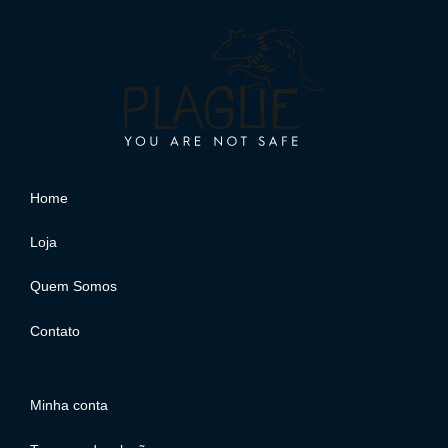
Home
Loja
Quem Somos
Contato
Minha conta