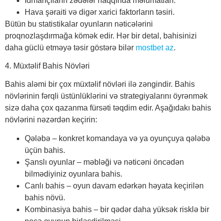
İdmançıların zədələr haqqında məlumatları.
Hava şəraiti və digər xarici faktorların təsiri.
Bütün bu statistikalar oyunların nəticələrini
proqnozlaşdırmağa kömək edir. Hər bir detal, bahisinizi
daha güclü etməyə təsir göstərə bilər
mostbet az
.
4. Müxtəlif Bahis Növləri
Bahis aləmi bir çox müxtəlif növləri ilə zəngindir. Bahis
növlərinin fərqli üstünlüklərini və strategiyalarını öyrənmək
sizə daha çox qazanma fürsəti təqdim edir. Aşağıdakı bahis
növlərini nəzərdən keçirin:
Qələbə – konkret komandaya və ya oyunçuya qələbə
üçün bahis.
Şanslı oyunlar – məbləği və nəticəni öncədən
bilmədiyiniz oyunlara bahis.
Canlı bahis – oyun davam edərkən həyata keçirilən
bahis növü.
Kombinasiya bahis – bir qədər daha yüksək risklə bir