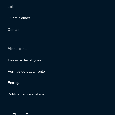
Loja
Quem Somos
Contato
Minha conta
Trocas e devoluções
Formas de pagamento
Entrega
Política de privacidade