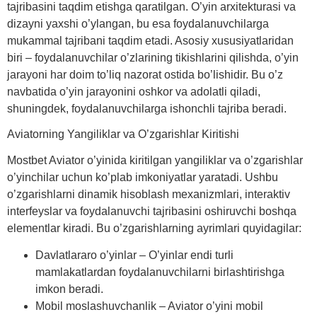
tajribasini taqdim etishga qaratilgan. O’yin arxitekturasi va
dizayni yaxshi o’ylangan, bu esa foydalanuvchilarga
mukammal tajribani taqdim etadi. Asosiy xususiyatlaridan
biri – foydalanuvchilar o’zlarining tikishlarini qilishda, o’yin
jarayoni har doim to’liq nazorat ostida bo’lishidir. Bu o’z
navbatida o’yin jarayonini oshkor va adolatli qiladi,
shuningdek, foydalanuvchilarga ishonchli tajriba beradi.
Aviatorning Yangiliklar va O’zgarishlar Kiritishi
Mostbet Aviator o’yinida kiritilgan yangiliklar va o’zgarishlar
o’yinchilar uchun ko’plab imkoniyatlar yaratadi. Ushbu
o’zgarishlarni dinamik hisoblash mexanizmlari, interaktiv
interfeyslar va foydalanuvchi tajribasini oshiruvchi boshqa
elementlar kiradi. Bu o’zgarishlarning ayrimlari quyidagilar:
Davlatlararo o’yinlar – O’yinlar endi turli
mamlakatlardan foydalanuvchilarni birlashtirishga
imkon beradi.
Mobil moslashuvchanlik – Aviator o’yini mobil