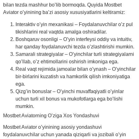
bilan tezda mashhur bo’lib bormoqda. Quyida Mostbet
Aviator o’yinining ba’zi asosiy xususiyatlarini keltiramiz:
Interaktiv o’yin mexanikasi – Foydalanuvchilar o’z pul
tikishlarini real vaqtda amalga oshiradilar.
Boshqaruv osonligi – O’yin interfeysi oddiy va intuitiv,
har qanday foydalanuvchi tezda o’zlashtirishi mumkin.
Samarali strategiyalar – O’yinchilar turli strategiyalarni
qo’llab, o’z ehtimollarini oshirish imkoniga ega.
Real vaqt rejimida jamoalar bilan o’ynash – O’yinchilar
bir-birlarini kuzatish va hamkorlik qilish imkoniyatiga
ega.
Qizg’in bonuslar – O’yinchi muvaffaqiyatli o’yinlar
uchun turli xil bonus va mukofotlarga ega bo’lishi
mumkin.
Mostbet Aviatorning O’ziga Xos Yondashuvi
Mostbet Aviator o’yinining asosiy yondashuvi
foydalanuvchilar uchun yanada qiziqarli va jozibali o’yin