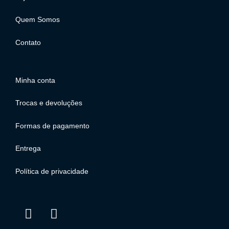
Quem Somos
Contato
Minha conta
Trocas e devoluções
Formas de pagamento
Entrega
Política de privacidade