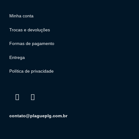
Minha conta
Trocas e devoluções
Formas de pagamento
Entrega
Política de privacidade
contato@plagueplg.com.br