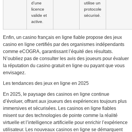
d’une
utilise un
licence
protocole
valide et
sécurisé.
active.
Enfin, un casino français en ligne fiable propose des jeux
casino en ligne certifiés par des organismes indépendants
comme eCOGRA, garantissant l’équité des résultats.
N’oubliez pas de consulter les avis des joueurs pour évaluer
la réputation du casino gratuit en ligne ou payant que vous
envisagez.
Les tendances des jeux en ligne en 2025
En 2025, le paysage des casinos en ligne continue
d’évoluer, offrant aux joueurs des expériences toujours plus
immersives et sécurisées. Les casinos en ligne fiables
misent sur des technologies de pointe comme la réalité
virtuelle et l’intelligence artificielle pour enrichir l’expérience
utilisateur. Les nouveaux casinos en ligne se démarquent