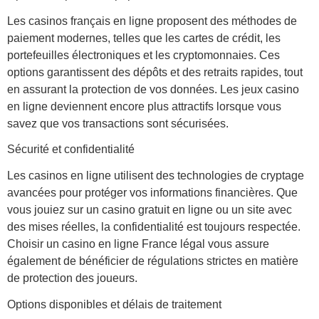
Les casinos français en ligne proposent des méthodes de
paiement modernes, telles que les cartes de crédit, les
portefeuilles électroniques et les cryptomonnaies. Ces
options garantissent des dépôts et des retraits rapides, tout
en assurant la protection de vos données. Les jeux casino
en ligne deviennent encore plus attractifs lorsque vous
savez que vos transactions sont sécurisées.
Sécurité et confidentialité
Les casinos en ligne utilisent des technologies de cryptage
avancées pour protéger vos informations financières. Que
vous jouiez sur un casino gratuit en ligne ou un site avec
des mises réelles, la confidentialité est toujours respectée.
Choisir un casino en ligne France légal vous assure
également de bénéficier de régulations strictes en matière
de protection des joueurs.
Options disponibles et délais de traitement