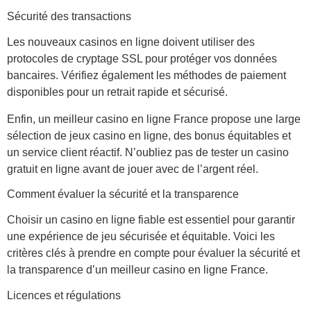
Sécurité des transactions
Les nouveaux casinos en ligne doivent utiliser des
protocoles de cryptage SSL pour protéger vos données
bancaires. Vérifiez également les méthodes de paiement
disponibles pour un retrait rapide et sécurisé.
Enfin, un meilleur casino en ligne France propose une large
sélection de jeux casino en ligne, des bonus équitables et
un service client réactif. N’oubliez pas de tester un casino
gratuit en ligne avant de jouer avec de l’argent réel.
Comment évaluer la sécurité et la transparence
Choisir un casino en ligne fiable est essentiel pour garantir
une expérience de jeu sécurisée et équitable. Voici les
critères clés à prendre en compte pour évaluer la sécurité et
la transparence d’un meilleur casino en ligne France.
Licences et régulations