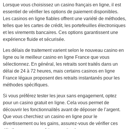
Lorsque vous choisissez un casino français en ligne, il est
essentiel de vérifier les options de paiement disponibles.
Les casinos en ligne fiables offrent une variété de méthodes,
telles que les cartes de crédit, les portefeuilles électroniques
et les virements bancaires. Ces options garantissent une
expérience fluide et sécurisée.
Les délais de traitement varient selon le nouveau casino en
ligne ou le meilleur casino en ligne France que vous
sélectionnez. En général, les retraits sont traités dans un
délai de 24 à 72 heures, mais certains casinos en ligne
France légaux proposent des retraits instantanés pour les
méthodes spécifiques.
Si vous préférez tester les jeux sans engagement, optez
pour un casino gratuit en ligne. Cela vous permet de
découvrir les fonctionnalités avant de déposer de l’argent.
Que vous cherchiez un casino en ligne pour le
divertissement ou les gains, assurez-vous de vérifier ces