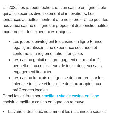
En 2025, les joueurs recherchent un casino en ligne fiable
qui allie sécurité, divertissement et innovations. Les
tendances actuelles montrent une nette préférence pour les
nouveaux casino en ligne qui proposent des fonctionnalités
modernes et des expériences uniques.
Les joueurs privilégient les casino en ligne France
légal, garantissant une expérience sécurisée et
conforme à la réglementation française.
Les casino gratuit en ligne gagnent en popularité,
permettant aux utilisateurs de tester des jeux sans
engagement financier.
Les casino français en ligne se démarquent par leur
interface intuitive et leur offre de jeux adaptée aux
préférences locales.
Parmi les critères pour
meilleur site de casino en ligne
choisir le meilleur casino en ligne, on retrouve :
La variété des jeux, notamment les machines à sous et