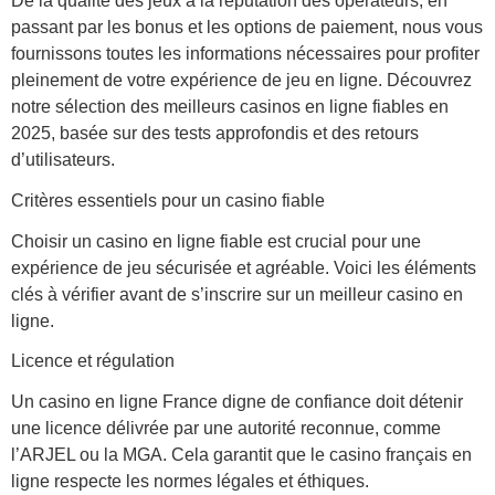
De la qualité des jeux à la réputation des opérateurs, en
passant par les bonus et les options de paiement, nous vous
fournissons toutes les informations nécessaires pour profiter
pleinement de votre expérience de jeu en ligne. Découvrez
notre sélection des meilleurs casinos en ligne fiables en
2025, basée sur des tests approfondis et des retours
d’utilisateurs.
Critères essentiels pour un casino fiable
Choisir un casino en ligne fiable est crucial pour une
expérience de jeu sécurisée et agréable. Voici les éléments
clés à vérifier avant de s’inscrire sur un meilleur casino en
ligne.
Licence et régulation
Un casino en ligne France digne de confiance doit détenir
une licence délivrée par une autorité reconnue, comme
l’ARJEL ou la MGA. Cela garantit que le casino français en
ligne respecte les normes légales et éthiques.