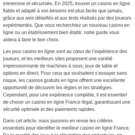
immersive et sécurisée. En 2025, trouver un casino en ligne
fiable et adapté à vos besoins est plus facile que jamais,
grâce aux avis détaillés et aux tests réalisés par des joueurs
expérimentés. Que vous recherchiez un nouveau casino en
ligne ou un établissement bien établi, notre guide vous
aidera à faire le bon choix.
Les jeux casino en ligne sont au cœur de l’expérience des
joueurs, et les meilleurs sites proposent une variété
impressionnante de machines à sous, jeux de table et
options en direct. Pour ceux qui souhaitent s’essayer sans
risque, les casinos gratuits en ligne offrent une excellente
opportunité de découvrir les règles et les stratégies.
Cependant, pour une expérience complète, il est essentiel
de choisir un casino en ligne France légal, garantissant une
sécurité optimale et des paiements rapides.
Dans cet article, nous passons en revue les critères
essentiels pour identifier le meilleur casino en ligne France.