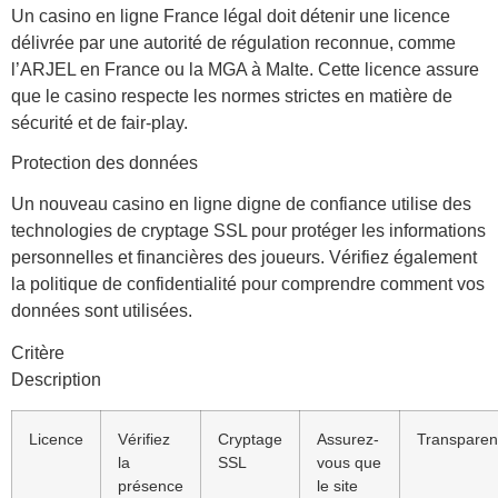
Un casino en ligne France légal doit détenir une licence
délivrée par une autorité de régulation reconnue, comme
l’ARJEL en France ou la MGA à Malte. Cette licence assure
que le casino respecte les normes strictes en matière de
sécurité et de fair-play.
Protection des données
Un nouveau casino en ligne digne de confiance utilise des
technologies de cryptage SSL pour protéger les informations
personnelles et financières des joueurs. Vérifiez également
la politique de confidentialité pour comprendre comment vos
données sont utilisées.
Critère
Description
Licence
Vérifiez
Cryptage
Assurez-
Transpare
la
SSL
vous que
présence
le site