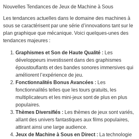
Nouvelles Tendances de Jeux de Machine à Sous
Les tendances actuelles dans le domaine des machines à
sous se caractérisent par une série d’innovations tant sur le
plan graphique que mécanique. Voici quelques-unes des
tendances majeures :
Graphismes et Son de Haute Qualité :
Les
développeurs investissent dans des graphismes
époustouflants et des bandes sonores immersives qui
améliorent l’expérience de jeu.
Fonctionnalités Bonus Avancées :
Les
fonctionnalités telles que les tours gratuits, les
multiplicateurs et les mini-jeux sont de plus en plus
populaires.
Thèmes Diversifiés :
Les thèmes de jeux sont variés,
allant des univers fantastiques aux films populaires,
attirant ainsi une large audience.
Jeux de Machine à Sous en Direct :
La technologie