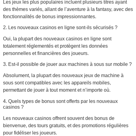
Les jeux les plus populaires incluent plusieurs titres ayant
des thèmes variés, allant de l’aventure à la fantasy, avec des
fonctionnalités de bonus impressionnantes.
2. Les nouveaux casinos en ligne sont-ils sécurisés ?
Oui, la plupart des nouveaux casinos en ligne sont
totalement réglementés et protègent les données
personnelles et financières des joueurs.
3. Est-il possible de jouer aux machines à sous sur mobile ?
Absolument, la plupart des nouveaux jeux de machine à
sous sont compatibles avec les appareils mobiles,
permettant de jouer à tout moment et n’importe où.
4. Quels types de bonus sont offerts par les nouveaux
casinos ?
Les nouveaux casinos offrent souvent des bonus de
bienvenue, des tours gratuits, et des promotions régulières
pour fidéliser les joueurs.