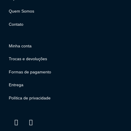
Quem Somos
Contato
Minha conta
Trocas e devoluções
Formas de pagamento
Entrega
Política de privacidade