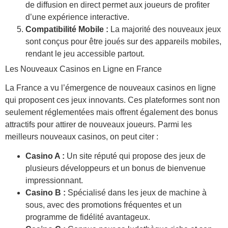
de diffusion en direct permet aux joueurs de profiter
d’une expérience interactive.
Compatibilité Mobile :
La majorité des nouveaux jeux
sont conçus pour être joués sur des appareils mobiles,
rendant le jeu accessible partout.
Les Nouveaux Casinos en Ligne en France
La France a vu l’émergence de nouveaux casinos en ligne
qui proposent ces jeux innovants. Ces plateformes sont non
seulement réglementées mais offrent également des bonus
attractifs pour attirer de nouveaux joueurs. Parmi les
meilleurs nouveaux casinos, on peut citer :
Casino A :
Un site réputé qui propose des jeux de
plusieurs développeurs et un bonus de bienvenue
impressionnant.
Casino B :
Spécialisé dans les jeux de machine à
sous, avec des promotions fréquentes et un
programme de fidélité avantageux.