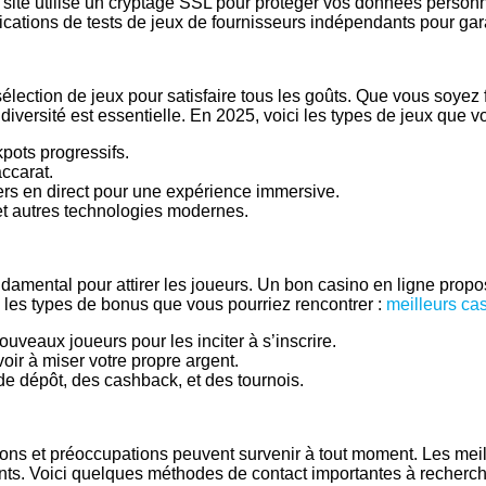
site utilise un cryptage SSL pour protéger vos données personne
ications de tests de jeux de fournisseurs indépendants pour gara
e sélection de jeux pour satisfaire tous les goûts. Que vous soy
la diversité est essentielle. En 2025, voici les types de jeux que
kpots progressifs.
accarat.
iers en direct pour une expérience immersive.
 et autres technologies modernes.
damental pour attirer les joueurs. Un bon casino en ligne propo
i les types de bonus que vous pourriez rencontrer :
meilleurs ca
uveaux joueurs pour les inciter à s’inscrire.
ir à miser votre propre argent.
e dépôt, des cashback, et des tournois.
estions et préoccupations peuvent survenir à tout moment. Les me
nts. Voici quelques méthodes de contact importantes à recherch