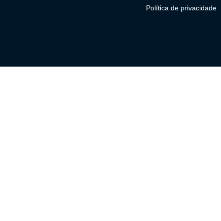
Política de privacidade