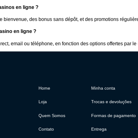
asinos en ligne ?
 de bienvenue, des bonus sans dépôt, et des promotions réguli
asino en ligne ?
irect, email ou téléphone, en fonction des options offertes par le
Home
Minha conta
Loja
Trocas e devoluções
Quem Somos
Formas de pagamento
Contato
Entrega