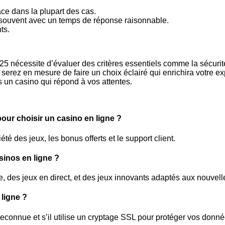
ace dans la plupart des cas.
, souvent avec un temps de réponse raisonnable.
ts.
5 nécessite d’évaluer des critères essentiels comme la sécurité,
serez en mesure de faire un choix éclairé qui enrichira votre ex
ns un casino qui répond à vos attentes.
pour choisir un casino en ligne ?
iété des jeux, les bonus offerts et le support client.
sinos en ligne ?
, des jeux en direct, et des jeux innovants adaptés aux nouvell
 ligne ?
é reconnue et s’il utilise un cryptage SSL pour protéger vos donné